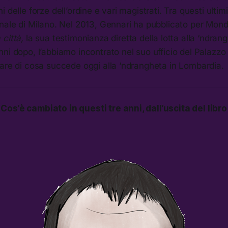
 delle forze dell’ordine e vari magistrati. Tra questi ulti
unale di Milano. Nel 2013, Gennari ha pubblicato per Mon
città,
la sua testimonianza diretta della lotta alla ‘ndrang
ni dopo, l’abbiamo incontrato nel suo ufficio del Palazzo d
are di cosa succede oggi alla ‘ndrangheta in Lombardia.
os’è cambiato in questi tre anni, dall’uscita del libr