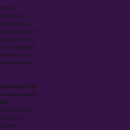
rmente
nito] alcuni
sono più stati
a amministrazione
imisti potremmo
 Non lo sappiamo
ò anche darsi
izzati e stiano
dichiarato che
rno allo spaccio
gno.
è emerso che in
nno qui [in
rtazioni,