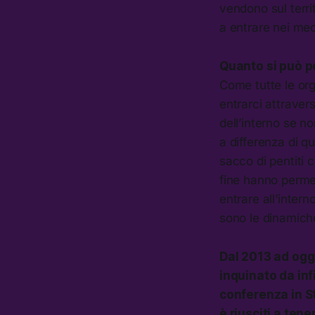
vendono sul territ
a entrare nei me
Quanto si può p
Come tutte le org
entrarci attraver
dell’interno se no
a differenza di q
sacco di pentiti 
fine hanno permes
entrare all’inter
sono le dinamich
Dal 2013 ad ogg
inquinato da inf
conferenza in St
è riusciti a ten