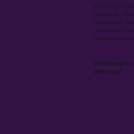
più di 2000 uomini
Gennari del Trib
fondamentà della 
Lombardia. Tre an
milanese per parl
The Submarine: C
della città
?