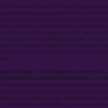
: Non mi sembra ci siano state nuove indagini particola
ndi probabilmente grazie a quelle dal 2006 al 2008 [di Infi
tati messi in difficoltà. Non si sono più ripetuti – o non 
meni di rapporti con il mondo della politica, della pubblic
la magistratura che erano emersi in passato. A essere ott
ini hanno messo un po’ in difficoltà le famiglie calabresi.
ire da me che essendo un giudice non svolgo indagini: pu
 non siamo riusciti a scoprire altro, che si siano riorgan
vità.
paccio di droga. In una sua intervista a
Lettera 43
ha 
re penetrazione politica delle cosche unita a un rito
 fonte di sostentamento potrebbe essere un buon se
re un buon segno. Ci sono state diverse indagini da cui 
sono tornati a un traffico di droga – tra l’altro quello che fa
un traffico di droga ad alto livello, non fanno grandi impo