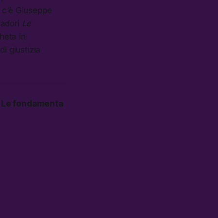
mi c’è Giuseppe
dadori
Le
heta in
i giustizia
o
Le fondamenta