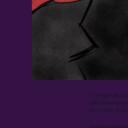
Il 13 luglio del 2
della storia itali
ricco Nord, dove 
Vengono spiccati 