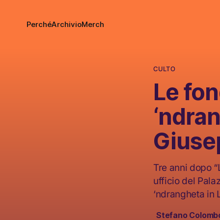
Perché
Archivio
Merch
CULTO
Le fon
‘ndran
Giuse
Tre anni dopo “
ufficio del Pala
‘ndrangheta in
Stefano Colomb