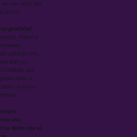
i se non riesci più
ù sicura.
dranghetista?
etezza. Riesci a
 completa
tato soltanto uno,
ono stati un
credibile, alla
gheta riesci a
zzativi, di come
chiusa.
e stato
ante una
i ha detto che si
ne.