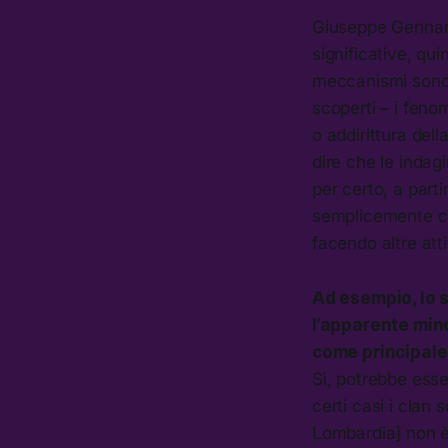
Giuseppe Gennari
significative, qui
meccanismi sono s
scoperti – i feno
o addirittura del
dire che le indag
per certo, a part
semplicemente che
facendo altre atti
Ad esempio, lo s
l’apparente mino
come principale
Sì, potrebbe esse
certi casi i clan 
Lombardia] non è 