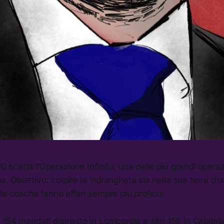
010 scatta l’Operazione Infinito, una delle più grandi opera
ana. Obiettivo: colpire la ‘ndrangheta sia nella sua terra d’o
le cosche fanno affari sempre più proficui.
154 mandati d’arresto in Lombardia e altri 156 in Calabria