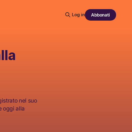
Log in
Abbonati
lla
istrato nel suo
 oggi alla