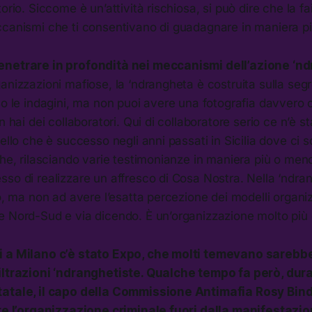
orio. Siccome è un’attività rischiosa, si può dire che la fa
ccanismi che ti consentivano di guadagnare in maniera pi
enetrare in profondità nei meccanismi dell’azione ‘n
anizzazioni mafiose, la ‘ndrangheta è costruita sulla segr
so le indagini, ma non puoi avere una fotografia davvero
n hai dei collaboratori. Qui di collaboratore serio ce n’è s
uello che è successo negli anni passati in Sicilia dove ci s
che, rilasciando varie testimonianze in maniera più o meno 
so di realizzare un affresco di Cosa Nostra. Nella ‘ndran
no, ma non ad avere l’esatta percezione dei modelli organi
e Nord-Sud e via dicendo. È un’organizzazione molto più 
i a Milano c’è stato Expo, che molti temevano sarebb
iltrazioni ‘ndranghetiste. Qualche tempo fa però, dur
atale, il capo della Commissione Antimafia Rosy Bind
ere l’organizzazione criminale fuori dalla manifestazio