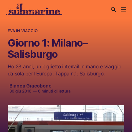
EVA IN VIAGGIO
Giorno 1: Milano–
Salisburgo
Ho 23 anni, un biglietto interrail in mano e viaggio
da sola per l’Europa. Tappa n.1: Salisburgo.
Bianca Giacobone
30 giu 2016
—
6 minuti di lettura