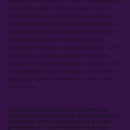
applicare il mascara su un treno in movimento per
i primi cinque giorni, non ci si riesce, e poi si
smette definitivamente di pensare al mascara,
che tanto nel disagio generale dell’apparenza da
viaggiatrice nessuno noterà mai quanto lunghe
sono le tue ciglia). Ma ho notato, oggi, che
quando si è in gruppo, o in due, comunque non da
soli, è molto più facile appropriarsi dei luoghi
pubblici. Ci si muove in branco o in coppia e ci si
chiude nell’esperienza di viaggio comune, immune
agli sguardi esterni. Quando sei da sola, questo
non succede.
Da sola gli sguardi esterni li noti tutti, sei
ipersensibile a quello che ti succede intorno, e
soprattutto attiri curiosità mentre ti muovi
goffamente tra i sedili del treno con i tuoi