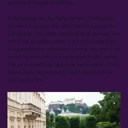
giornata di viaggio in solitaria.
Di Salisburgo non ho molto da dire: è bellissima,
davvero; è piccola, ma sono riuscita a perdermi
comunque, (due volte, nonostante la cartina), non
che ci sia da sorprendersi; tutto chiude alle otto,
al supermercato voi andateci prima, ora che vi ho
avvertito; suonano concerti gratuiti in giro, senza
che ve lo aspettiate, tipo in un parco pieno di fiori,
niente male. Ma domani la vedrò meglio con la
luce del mattino.