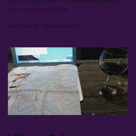
Voglio scoprire come ci si sente a viaggiare da
sola, e voglio raccontarlo.
Seguitemi su
The Submarine
.