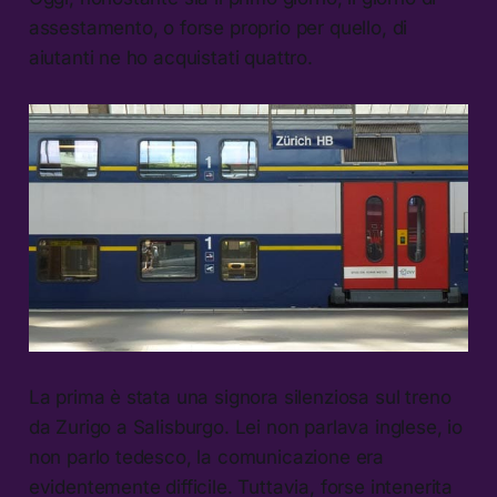
assestamento, o forse proprio per quello, di
aiutanti ne ho acquistati quattro.
La prima è stata una signora silenziosa sul treno
da Zurigo a Salisburgo. Lei non parlava inglese, io
non parlo tedesco, la comunicazione era
evidentemente difficile. Tuttavia, forse intenerita