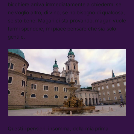
bicchiere arriva immediatamente a chiedermi se
ne voglio altro, di vino, se ho bisogno di qualcosa,
se sto bene. Magari ci sta provando, magari vuole
farmi spendere, mi piace pensare che sia solo
gentile.
Questi i pensieri, insomma, della mia prima