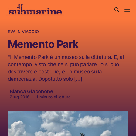
EVA IN VIAGGIO
Memento Park
“Il Memento Park è un museo sulla dittatura. E, al
contempo, visto che ne si può parlare, lo si può
descrivere e costruire, è un museo sulla
democrazia. Dopotutto solo […]
Bianca Giacobone
2 lug 2016
—
1 minuto di lettura