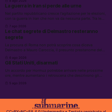
8 ago 2026
di difesa tra Arabia Saudita, Pakistan e Turchia, la crisi del
La guerra in Iran si perde alle urne
carburante irregolare, e un altro caso di IA ribelle
Nel partito repubblicano cresce l’agitazione per le elezioni,
con la guerra in Iran che non va da nessuna parte. Tra le
altre notizie: due alti dirigenti del Mossad hanno perso il
7 ago 2026
lavoro, Schlein prova a mettere in sicurezza la coalizione, e
Le chat segrete di Delmastro resteranno
che cos’è lo “Spiralismo,” la religione degli agenti IA
segrete
La procura di Roma non potrà scoprire cosa diceva
Delmastro a Mauro Caroccia, il presunto prestanome del
clan Senese. Tra le altre notizie: le IDF hanno ripreso gli
6 ago 2026
attacchi in Libano, il governo chiederà 36 miliardi di
Gli Stati Uniti, disarmati
flessibilità in armi e energia, e Grokipedia è già stata
abbandonata
Un accordo per Hormuz potrebbe arrivare nelle prossime
ore, mentre aumentano i retroscena che descrivono gli
Stati Uniti come disarmati. Tra le altre notizie: le storie di
5 ago 2026
chi aspetta i dispersi di Ceuta, il boom dei carburanti
diluiti, e quanti attivisti anti data center sono stati arrestati
CC–BY–NC–SA 4.0
Undermedia
• Testata registrata al