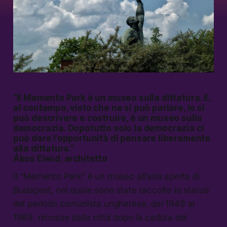
“Il Memento Park è un museo sulla dittatura. E,
al contempo, visto che ne si può parlare, lo si
può descrivere e costruire, è un museo sulla
democrazia. Dopotutto solo la democrazia ci
può dare l’opportunità di pensare liberamente
alla dittatura.”
Ákos Eleőd, architetto
Il “Memento Park” è un museo all’aria aperta di
Budapest, nel quale sono state raccolte le statue
del periodo comunista ungherese, dal 1949 al
1989, rimosse dalla città dopo la caduta del