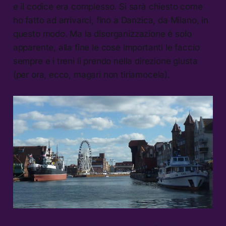
e il codice era complesso. Si sarà chiesto come
ho fatto ad arrivarci, fino a Danzica, da Milano, in
questo modo. Ma la disorganizzazione è solo
apparente, alla fine le cose importanti le faccio
sempre e i treni li prendo nella direzione giusta
(per ora, ecco, magari non tiriamocela).