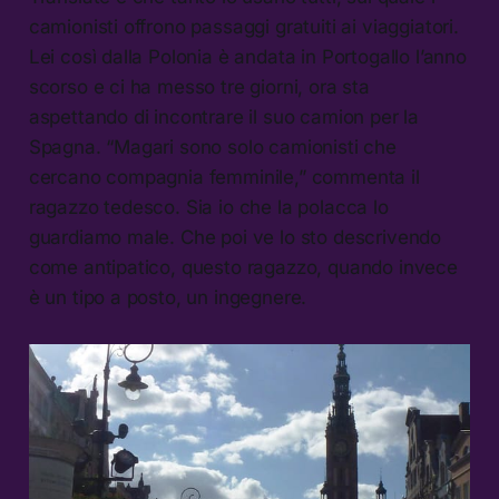
camionisti offrono passaggi gratuiti ai viaggiatori.
Lei così dalla Polonia è andata in Portogallo l’anno
scorso e ci ha messo tre giorni, ora sta
aspettando di incontrare il suo camion per la
Spagna. “Magari sono solo camionisti che
cercano compagnia femminile,” commenta il
ragazzo tedesco. Sia io che la polacca lo
guardiamo male. Che poi ve lo sto descrivendo
come antipatico, questo ragazzo, quando invece
è un tipo a posto, un ingegnere.