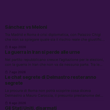
Sánchez vs Meloni
Tra Madrid e Roma è crisi diplomatica, con Palazzo Chigi
che non sa spiegare quale sia il rischio reale che giustifica
la sospensione di Schengen. Tra le altre notizie: l’accordo
8 ago 2026
di difesa tra Arabia Saudita, Pakistan e Turchia, la crisi del
La guerra in Iran si perde alle urne
carburante irregolare, e un altro caso di IA ribelle
Nel partito repubblicano cresce l’agitazione per le elezioni,
con la guerra in Iran che non va da nessuna parte. Tra le
altre notizie: due alti dirigenti del Mossad hanno perso il
7 ago 2026
lavoro, Schlein prova a mettere in sicurezza la coalizione, e
Le chat segrete di Delmastro resteranno
che cos’è lo “Spiralismo,” la religione degli agenti IA
segrete
La procura di Roma non potrà scoprire cosa diceva
Delmastro a Mauro Caroccia, il presunto prestanome del
clan Senese. Tra le altre notizie: le IDF hanno ripreso gli
6 ago 2026
attacchi in Libano, il governo chiederà 36 miliardi di
Gli Stati Uniti, disarmati