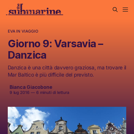
EVA IN VIAGGIO
Giorno 9: Varsavia –
Danzica
Danzica è una città davvero graziosa, ma trovare il
Mar Baltico è più difficile del previsto.
Bianca Giacobone
9 lug 2016
—
6 minuti di lettura