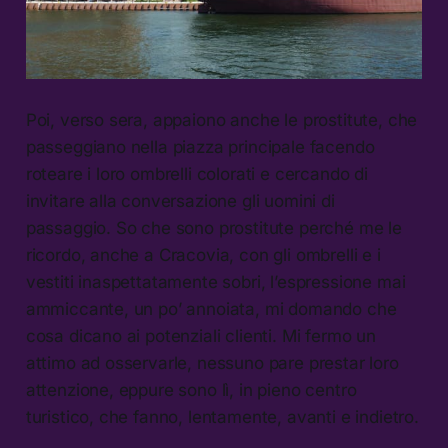
Poi, verso sera, appaiono anche le prostitute, che
passeggiano nella piazza principale facendo
roteare i loro ombrelli colorati e cercando di
invitare alla conversazione gli uomini di
passaggio. So che sono prostitute perché me le
ricordo, anche a Cracovia, con gli ombrelli e i
vestiti inaspettatamente sobri, l’espressione mai
ammiccante, un po’ annoiata, mi domando che
cosa dicano ai potenziali clienti. Mi fermo un
attimo ad osservarle, nessuno pare prestar loro
attenzione, eppure sono lì, in pieno centro
turistico, che fanno, lentamente, avanti e indietro.