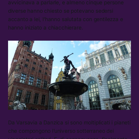
avvicinava a parlarle, e almeno cinque persone
diverse hanno chiesto se potevano sedersi
accanto a lei, l’hanno salutata con gentilezza e
hanno iniziato a chiacchierare.
Da Varsavia a Danzica si sono moltiplicati i pianeti
che compongono l’universo sotterraneo dei