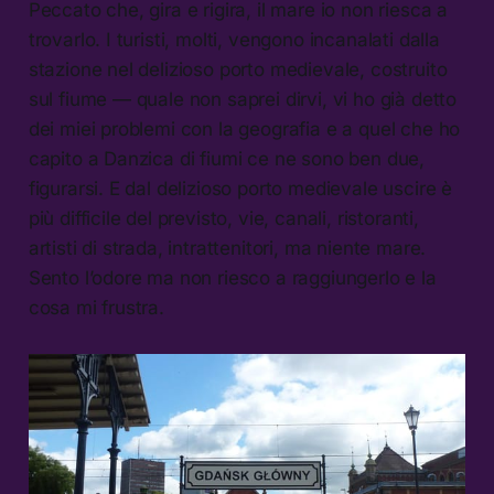
Peccato che, gira e rigira, il mare io non riesca a
trovarlo. I turisti, molti, vengono incanalati dalla
stazione nel delizioso porto medievale, costruito
sul fiume — quale non saprei dirvi, vi ho già detto
dei miei problemi con la geografia e a quel che ho
capito a Danzica di fiumi ce ne sono ben due,
figurarsi. E dal delizioso porto medievale uscire è
più difficile del previsto, vie, canali, ristoranti,
artisti di strada, intrattenitori, ma niente mare.
Sento l’odore ma non riesco a raggiungerlo e la
cosa mi frustra.