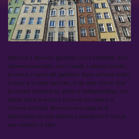
Danzica è davvero graziosa come cittadina. Anzi,
diciamo pure bella, con i canali, i palazzi colorati,
le navi e il verso dei gabbiani. Sono arrivata molto
a nord, e si vede dal cielo, e da quel che mi dice
la cartina (sempre lei, infida e indispensabile, non
posso farne a meno e tuttavia non riesco a
trovare sintonia) dovrei essere capace di
affacciarmi sul mar Baltico e prendermi in faccia
una ventata di sale.