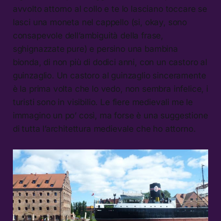
avvolto attorno al collo e te lo lasciano toccare se
lasci una moneta nel cappello (si, okay, sono
consapevole dell’ambiguità della frase,
sghignazzate pure) e persino una bambina
bionda, di non più di dodici anni, con un castoro al
guinzaglio. Un castoro al guinzaglio sinceramente
è la prima volta che lo vedo, non sembra infelice, i
turisti sono in visibilio. Le fiere medievali me le
immagino un po’ così, ma forse è una suggestione
di tutta l’architettura medievale che ho attorno.