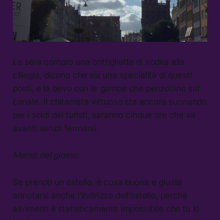
La sera compro una bottiglietta di vodka alla
ciliegia, dicono che sia una specialità di questi
posti, e la bevo con le gambe che penzolano sul
canale. Il chitarrista virtuoso sta ancora suonando
per i soldi dei turisti, saranno cinque ore che va
avanti senza fermarsi.
Memo del giorno:
Se prenoti un ostello, è cosa buona e giusta
annotarsi anche l’indirizzo dell’ostello, perché
altrimenti è statisticamente impossibile che tu lo