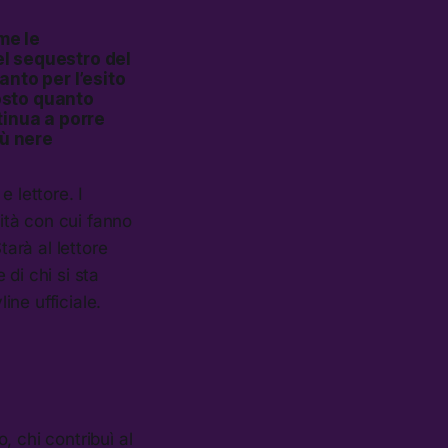
me le
el sequestro del
anto per l’esito
tosto quanto
tinua a porre
iù nere
e lettore. I
sità con cui fanno
tarà al lettore
di chi si sta
ine ufficiale.
, chi contribuì al