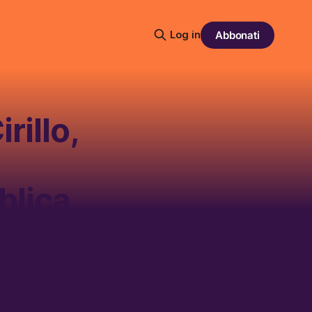
Log in
Abbonati
rillo,
blica
del potere