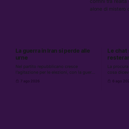
confini tra realt
alone di mistero 
La guerra in Iran si perde alle
Le chat
urne
restera
Nel partito repubblicano cresce
La procura
l’agitazione per le elezioni, con la guerra
cosa dicev
in Iran che non va da nessuna parte. Tra
Caroccia, 
7 ago 2026
6 ago 20
le altre notizie: due alti dirigenti del
clan Senese
Mossad hanno perso il lavoro, Schlein
hanno ripre
prova a mettere in sicurezza la
governo ch
coalizione, e che cos’è lo “Spiralismo,”
flessibilità
la religione degli agenti IA
Grokipedia