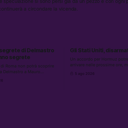
à e speculazione si sono persi già da un pezzo e con ogni p
continuerà a circondare la vicenda.
 segrete di Delmastro
Gli Stati Uniti, disarmat
nno segrete
Un accordo per Hormuz potr
arrivare nelle prossime ore, 
 di Roma non potrà scoprire
aumentano i retroscena che 
a Delmastro a Mauro
5 ago 2026
gli Stati Uniti come disarmati.
il presunto prestanome del
26
altre notizie: le storie di chi a
. Tra le altre notizie: le IDF
dispersi di Ceuta, il boom dei
so gli attacchi in Libano, il
diluiti, e quanti attivisti anti 
iederà 36 miliardi di
sono stati arrestati
 in armi e energia, e
 è già stata abbandonata