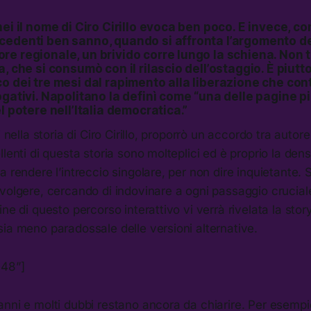
nei il nome di Ciro Cirillo evoca ben poco. E invece, co
cedenti ben sanno, quando si affronta l’argomento d
e regionale, un brivido corre lungo la schiena. Non t
a, che si consumò con il rilascio dell’ostaggio. È piut
o dei tre mesi dal rapimento alla liberazione che con
ogativi. Napolitano la definì come “una delle pagine p
l potere nell’Italia democratica.”
i nella storia di Ciro Cirillo, proporrò un accordo tra autore 
llenti di questa storia sono molteplici ed è proprio la den
 rendere l’intreccio singolare, per non dire inquietante. S
volgere, cercando di indovinare a ogni passaggio cruciale 
ne di questo percorso interattivo vi verrà rivelata la storyl
ia meno paradossale delle versioni alternative.
448”]
nni e molti dubbi restano ancora da chiarire. Per esempio