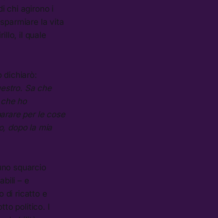
 chi agirono i
sparmiare la vita
llo, il quale
 dichiarò:
uestro. Sa che
e che ho
arare per le cose
o, dopo la mia
uno squarcio
bili – e
 di ricatto e
to politico. I