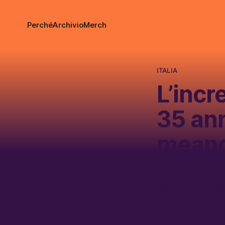
Perché
Archivio
Merch
ITALIA
L’incre
35 ann
meand
Napolitano la de
nell’Italia demo
Giulio Gipsy Cre
29 lug 2016
—
1 min