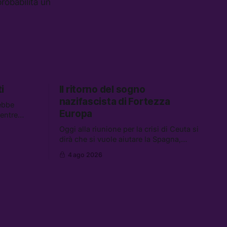
robabilità un
i
Il ritorno del sogno
nazifascista di Fortezza
ebbe
Europa
mentre
descrivono
Oggi alla riunione per la crisi di Ceuta si
 Tra le
dirà che si vuole aiutare la Spagna,
spetta i
mentre si lavora per la persecuzione dei
 carburanti
4 ago 2026
migranti. Tra le altre notizie:
data center
l’esplosione di aborti spontanei a Gaza,
un giovane di 19 anni è morto sotto il
sole per raccogliere pomodori, e cosa
dice l’AI Act europeo