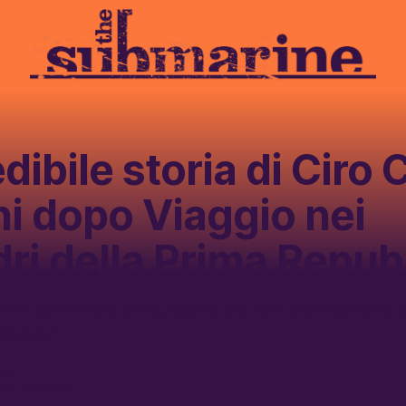
dibile storia di Ciro Ci
i dopo Viaggio nei
ri della Prima Repub
finì come “una delle pagine più nere dell’esercizio 
cratica”.
spi
uto di lettura