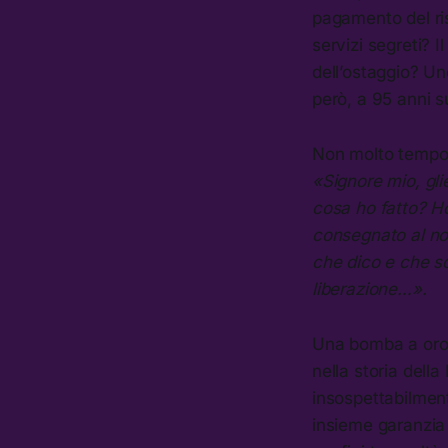
pagamento del ris
servizi segreti? 
dell’ostaggio? Uno
però, a 95 anni s
Non molto tempo f
«Signore mio, gli
cosa ho fatto? Ho
consegnato al not
che dico e che so
liberazione…».
Una bomba a orol
nella storia dell
insospettabilmente
insieme garanzia d