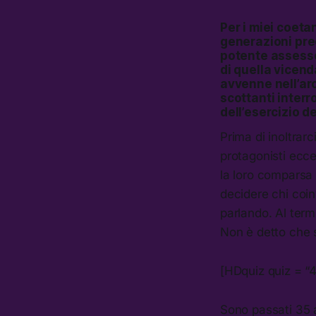
Per i miei coeta
generazioni pre
potente assessor
di quella vicend
avvenne nell’arc
scottanti interr
dell’esercizio de
Prima di inoltrarc
protagonisti ecce
la loro comparsa a
decidere chi coin
parlando. Al termi
Non è detto che s
[HDquiz quiz = “
Sono passati 35 a