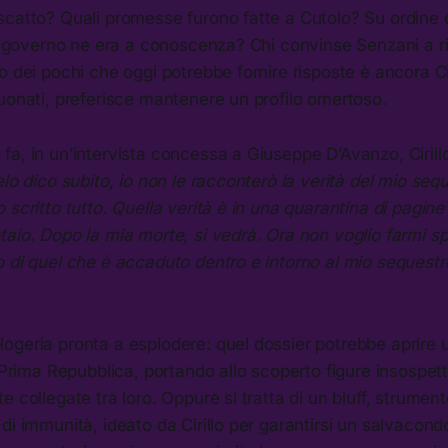
catto? Quali promesse furono fatte a Cutolo? Su ordine di
Il governo ne era a conoscenza? Chi convinse Senzani a ri
 dei pochi che oggi potrebbe fornire risposte è ancora Ciri
uonati, preferisce mantenere un profilo omertoso.
a, in un’intervista concessa a Giuseppe D’Avanzo, Cirillo
elo dico subito, io non le racconterò la verità del mio seq
 scritto tutto. Quella verità è in una quarantina di pagin
aio. Dopo la mia morte, si vedrà. Ora non voglio farmi sp
 di quel che è accaduto dentro e intorno al mio sequestr
ogeria pronta a esplodere: quel dossier potrebbe aprire 
a Prima Repubblica, portando allo scoperto figure insospetta
 collegate tra loro. Oppure si tratta di un bluff, strumento
i immunità, ideato da Cirillo per garantirsi un salvacondot