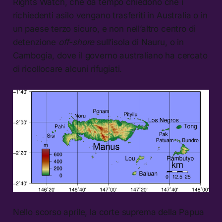
Rights Watch, che da tempo chiedono che i
richiedenti asilo vengano trasferiti in Australia o in
un paese terzo sicuro, e non nell’altro centro di
detenzione
off-shore
sull’isola di Nauru, o in
Cambogia, dove il governo australiano ha cercato
di ricollocare alcuni rifugiati.
Nello scorso aprile, la corte suprema della Papua