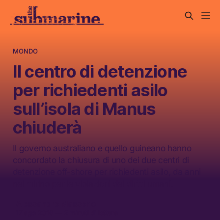
MONDO
Il centro di detenzione
per richiedenti asilo
sull’isola di Manus
chiuderà
Il governo australiano e quello guineano hanno
concordato la chiusura di uno dei due centri di
detenzione off-shore per richiedenti asilo, da anni
nel mirino per le violazioni dei diritti umani.
Alessandro Massone
17 ago 2016
—
2 minuti di lettura