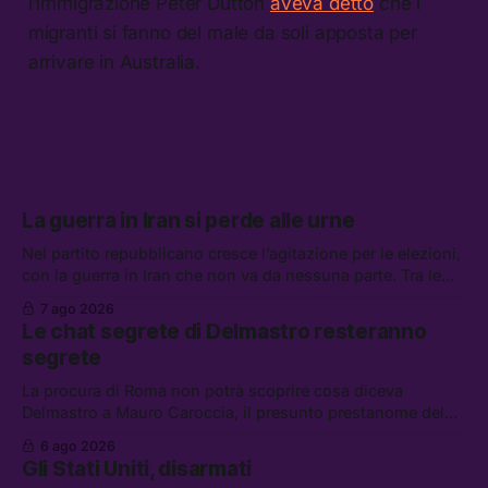
l’immigrazione Peter Dutton
aveva detto
che i
migranti si fanno del male da soli apposta per
arrivare in Australia.
La guerra in Iran si perde alle urne
Nel partito repubblicano cresce l’agitazione per le elezioni,
con la guerra in Iran che non va da nessuna parte. Tra le
altre notizie: due alti dirigenti del Mossad hanno perso il
7 ago 2026
lavoro, Schlein prova a mettere in sicurezza la coalizione, e
Le chat segrete di Delmastro resteranno
che cos’è lo “Spiralismo,” la religione degli agenti IA
segrete
La procura di Roma non potrà scoprire cosa diceva
Delmastro a Mauro Caroccia, il presunto prestanome del
clan Senese. Tra le altre notizie: le IDF hanno ripreso gli
6 ago 2026
attacchi in Libano, il governo chiederà 36 miliardi di
Gli Stati Uniti, disarmati
flessibilità in armi e energia, e Grokipedia è già stata