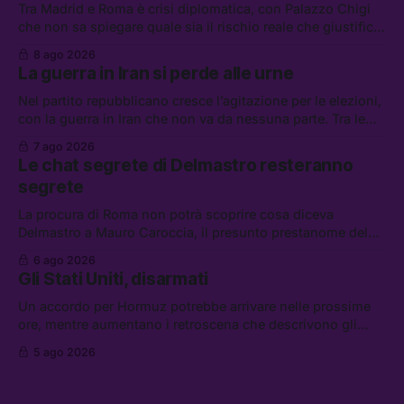
Tra Madrid e Roma è crisi diplomatica, con Palazzo Chigi
che non sa spiegare quale sia il rischio reale che giustifica
la sospensione di Schengen. Tra le altre notizie: l’accordo
8 ago 2026
di difesa tra Arabia Saudita, Pakistan e Turchia, la crisi del
La guerra in Iran si perde alle urne
carburante irregolare, e un altro caso di IA ribelle
Nel partito repubblicano cresce l’agitazione per le elezioni,
con la guerra in Iran che non va da nessuna parte. Tra le
altre notizie: due alti dirigenti del Mossad hanno perso il
7 ago 2026
lavoro, Schlein prova a mettere in sicurezza la coalizione, e
Le chat segrete di Delmastro resteranno
che cos’è lo “Spiralismo,” la religione degli agenti IA
segrete
La procura di Roma non potrà scoprire cosa diceva
Delmastro a Mauro Caroccia, il presunto prestanome del
clan Senese. Tra le altre notizie: le IDF hanno ripreso gli
6 ago 2026
attacchi in Libano, il governo chiederà 36 miliardi di
Gli Stati Uniti, disarmati
flessibilità in armi e energia, e Grokipedia è già stata
abbandonata
Un accordo per Hormuz potrebbe arrivare nelle prossime
ore, mentre aumentano i retroscena che descrivono gli
Stati Uniti come disarmati. Tra le altre notizie: le storie di
5 ago 2026
chi aspetta i dispersi di Ceuta, il boom dei carburanti
diluiti, e quanti attivisti anti data center sono stati arrestati