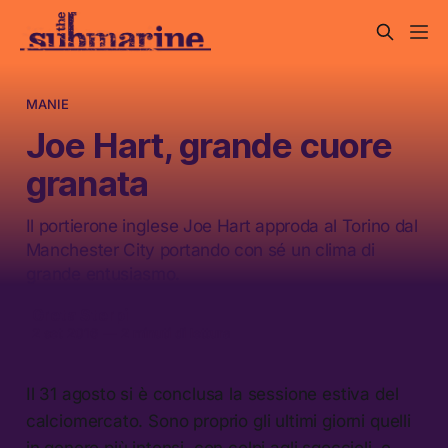
MANIE
Joe Hart, grande cuore
granata
Il portierone inglese Joe Hart approda al Torino dal
Manchester City portando con sé un clima di
grande entusiasmo.
Greta Sterpi
2 set 2016
—
2 minuti di lettura
Il 31 agosto si è conclusa la sessione estiva del
calciomercato. Sono proprio gli ultimi giorni quelli