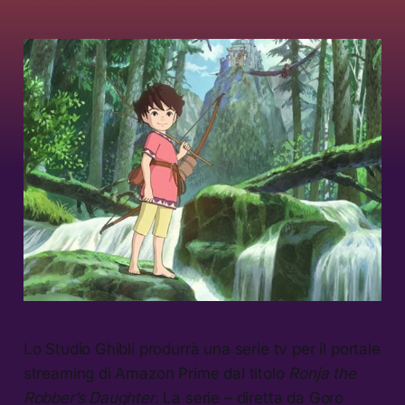
Lo Studio Ghibli produrrà una serie tv per il portale
streaming di Amazon Prime dal titolo
Ronja the
Robber’s Daughter
. La serie – diretta da Goro