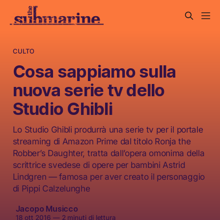
CULTO
Cosa sappiamo sulla
nuova serie tv dello
Studio Ghibli
Lo Studio Ghibli produrrà una serie tv per il portale
streaming di Amazon Prime dal titolo Ronja the
Robber’s Daughter, tratta dall’opera omonima della
scrittrice svedese di opere per bambini Astrid
Lindgren — famosa per aver creato il personaggio
di Pippi Calzelunghe
Jacopo Musicco
18 ott 2016
—
2 minuti di lettura