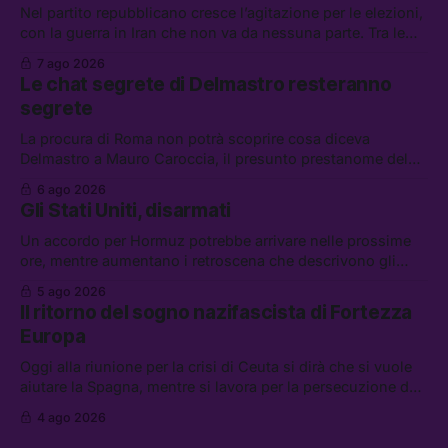
Nel partito repubblicano cresce l’agitazione per le elezioni,
con la guerra in Iran che non va da nessuna parte. Tra le
altre notizie: due alti dirigenti del Mossad hanno perso il
7 ago 2026
lavoro, Schlein prova a mettere in sicurezza la coalizione, e
Le chat segrete di Delmastro resteranno
che cos’è lo “Spiralismo,” la religione degli agenti IA
segrete
La procura di Roma non potrà scoprire cosa diceva
Delmastro a Mauro Caroccia, il presunto prestanome del
clan Senese. Tra le altre notizie: le IDF hanno ripreso gli
6 ago 2026
attacchi in Libano, il governo chiederà 36 miliardi di
Gli Stati Uniti, disarmati
flessibilità in armi e energia, e Grokipedia è già stata
abbandonata
Un accordo per Hormuz potrebbe arrivare nelle prossime
ore, mentre aumentano i retroscena che descrivono gli
Stati Uniti come disarmati. Tra le altre notizie: le storie di
5 ago 2026
chi aspetta i dispersi di Ceuta, il boom dei carburanti
Il ritorno del sogno nazifascista di Fortezza
diluiti, e quanti attivisti anti data center sono stati arrestati
Europa
Oggi alla riunione per la crisi di Ceuta si dirà che si vuole
aiutare la Spagna, mentre si lavora per la persecuzione dei
migranti. Tra le altre notizie: l’esplosione di aborti
4 ago 2026
spontanei a Gaza, un giovane di 19 anni è morto sotto il
sole per raccogliere pomodori, e cosa dice l’AI Act europeo