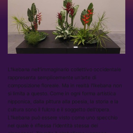
L’Ikebana nell’immaginario collettivo occidentale
rappresenta semplicemente un’arte di
composizione floreale. Ma in realtà l’Ikebana non
si limita a questo. Come in ogni forma artistica
nipponica, dalla pittura alla poesia, la storia e la
cultura sono il fulcro e il soggetto dell’opera.
L’Ikebana può essere visto come uno specchio
nel quale è riflessa l’identità stessa dei