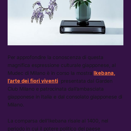
Per approfondire la conoscenza di questa
magnifica espressione culturale giapponese, al
Mudec di Milano è in corso la mostra
Ikebana,
l’arte dei fiori viventi
, presentata dal Garden
Club Milano e patrocinata dall’ambasciata
giapponese in Italia e dal consolato giapponese di
Milano.
La comparsa dell’Ikebana risale al 1400, nel
periodo in cui il potere politico del paese