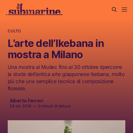
CULTO
L’arte dell’Ikebana in
mostra a Milano
Una mostra al Mudec fino al 30 ottobre ripercorre
la storia dell’antica arte giapponese Ikebana, molto
più che una semplice tecnica di composizione
floreale.
Alberto Ferreri
24 ott 2016
—
3 minuti di lettura