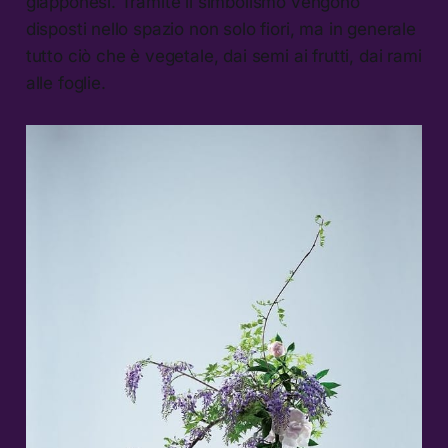
giapponesi. Tramite il simbolismo vengono
disposti nello spazio non solo fiori, ma in generale
tutto ciò che è vegetale, dai semi ai frutti, dai rami
alle foglie.