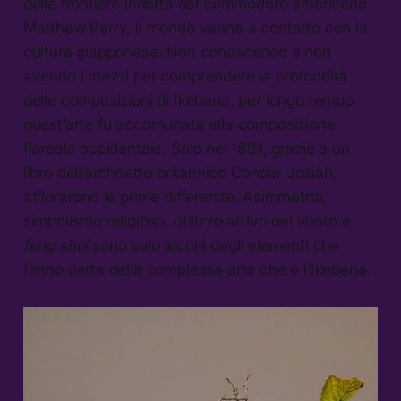
delle frontiere indotta dal commodoro americano
Matthew Perry, il mondo venne a contatto con la
cultura giapponese. Non conoscendo e non
avendo i mezzi per comprendere la profondità
delle composizioni di Ikebana, per lungo tempo
quest’arte fu accomunata alla composizione
floreale occidentale. Solo nel 1891, grazie a un
libro dell’architetto britannico Conder Josiah,
affiorarono le prime differenze. Asimmetria,
simbolismo religioso, utilizzo attivo del vuoto e
feng shui
sono solo alcuni degli elementi che
fanno parte della complessa arte che è l’Ikebana.