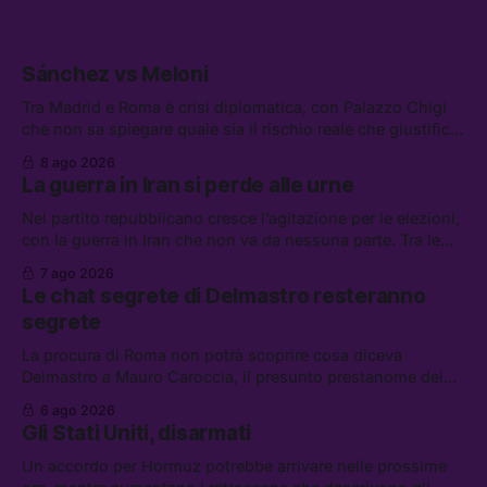
Sánchez vs Meloni
Tra Madrid e Roma è crisi diplomatica, con Palazzo Chigi
che non sa spiegare quale sia il rischio reale che giustifica
la sospensione di Schengen. Tra le altre notizie: l’accordo
8 ago 2026
di difesa tra Arabia Saudita, Pakistan e Turchia, la crisi del
La guerra in Iran si perde alle urne
carburante irregolare, e un altro caso di IA ribelle
Nel partito repubblicano cresce l’agitazione per le elezioni,
con la guerra in Iran che non va da nessuna parte. Tra le
altre notizie: due alti dirigenti del Mossad hanno perso il
7 ago 2026
lavoro, Schlein prova a mettere in sicurezza la coalizione, e
Le chat segrete di Delmastro resteranno
che cos’è lo “Spiralismo,” la religione degli agenti IA
segrete
La procura di Roma non potrà scoprire cosa diceva
Delmastro a Mauro Caroccia, il presunto prestanome del
clan Senese. Tra le altre notizie: le IDF hanno ripreso gli
6 ago 2026
attacchi in Libano, il governo chiederà 36 miliardi di
Gli Stati Uniti, disarmati
flessibilità in armi e energia, e Grokipedia è già stata
abbandonata
Un accordo per Hormuz potrebbe arrivare nelle prossime