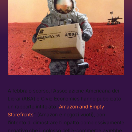
A febbraio scorso, l’Associazione Americana dei
Librai (ABA) e Civic Economics hanno pubblicato
un rapporto intitolato “
Amazon and Empty
Storefronts
” (Amazon e negozi vuoti), con
l’intento di dimostrare l’impatto complessivamente
negativo che il colosso dell’e-commerce avrebbe