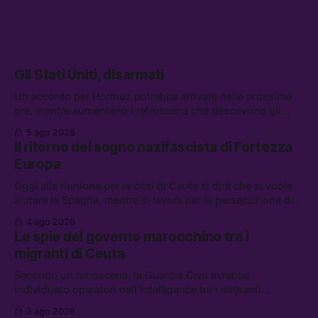
Gli Stati Uniti, disarmati
Un accordo per Hormuz potrebbe arrivare nelle prossime
ore, mentre aumentano i retroscena che descrivono gli
Stati Uniti come disarmati. Tra le altre notizie: le storie di
5 ago 2026
chi aspetta i dispersi di Ceuta, il boom dei carburanti
Il ritorno del sogno nazifascista di Fortezza
diluiti, e quanti attivisti anti data center sono stati arrestati
Europa
Oggi alla riunione per la crisi di Ceuta si dirà che si vuole
aiutare la Spagna, mentre si lavora per la persecuzione dei
migranti. Tra le altre notizie: l’esplosione di aborti
4 ago 2026
spontanei a Gaza, un giovane di 19 anni è morto sotto il
Le spie del governo marocchino tra i
sole per raccogliere pomodori, e cosa dice l’AI Act europeo
migranti di Ceuta
Secondo un retroscena, la Guardia Civil avrebbe
individuato operatori dell’intelligence tra i migranti
coinvolti nell’incidente di Ceuta. Tra le altre notizie: le IDF
3 ago 2026
hanno ucciso 19 persone a Gaza; le tensioni nel campo