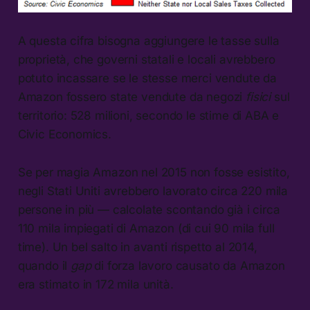
A questa cifra bisogna aggiungere le tasse sulla
proprietà, che governi statali e locali avrebbero
potuto incassare se le stesse merci vendute da
Amazon fossero state vendute da negozi
fisici
sul
territorio: 528 milioni, secondo le stime di ABA e
Civic Economics.
Se per magia Amazon nel 2015 non fosse esistito,
negli Stati Uniti avrebbero lavorato circa 220 mila
persone in più — calcolate scontando già i circa
110 mila impiegati di Amazon (di cui 90 mila full
time). Un bel salto in avanti rispetto al 2014,
quando il
gap
di forza lavoro causato da Amazon
era stimato in 172 mila unità.