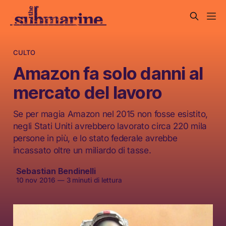
CULTO
Amazon fa solo danni al
mercato del lavoro
Se per magia Amazon nel 2015 non fosse esistito,
negli Stati Uniti avrebbero lavorato circa 220 mila
persone in più, e lo stato federale avrebbe
incassato oltre un miliardo di tasse.
Sebastian Bendinelli
10 nov 2016
—
3 minuti di lettura