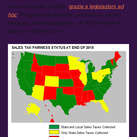
tasse da queste vendite,
grazie a legislazioni
ad
hoc
. Per questo è possibile calcolare un gettito
mancato, a livello nazionale, di 703,8 milioni di
dollari — 625 nel 2014.