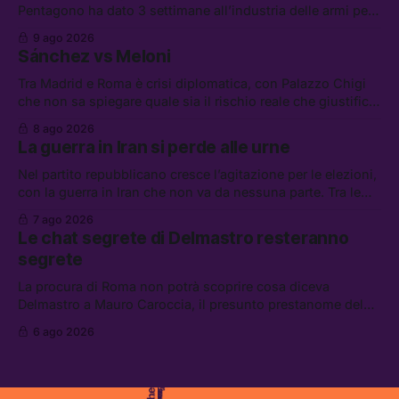
Pentagono ha dato 3 settimane all’industria delle armi per
presentare piani di riarmo. Tra le altre notizie: il PAM
9 ago 2026
continuerà ad usare i servizi di Palantir, la protesta contro
Sánchez vs Meloni
La Russa, e la centrale elettrica di Amazon in Texas
Tra Madrid e Roma è crisi diplomatica, con Palazzo Chigi
che non sa spiegare quale sia il rischio reale che giustifica
la sospensione di Schengen. Tra le altre notizie: l’accordo
8 ago 2026
di difesa tra Arabia Saudita, Pakistan e Turchia, la crisi del
La guerra in Iran si perde alle urne
carburante irregolare, e un altro caso di IA ribelle
Nel partito repubblicano cresce l’agitazione per le elezioni,
con la guerra in Iran che non va da nessuna parte. Tra le
altre notizie: due alti dirigenti del Mossad hanno perso il
7 ago 2026
lavoro, Schlein prova a mettere in sicurezza la coalizione, e
Le chat segrete di Delmastro resteranno
che cos’è lo “Spiralismo,” la religione degli agenti IA
segrete
La procura di Roma non potrà scoprire cosa diceva
Delmastro a Mauro Caroccia, il presunto prestanome del
clan Senese. Tra le altre notizie: le IDF hanno ripreso gli
6 ago 2026
attacchi in Libano, il governo chiederà 36 miliardi di
flessibilità in armi e energia, e Grokipedia è già stata
abbandonata