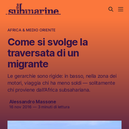
AFRICA & MEDIO ORIENTE
Come si svolge la
traversata di un
migrante
Le gerarchie sono rigide: in basso, nella zona dei
motori, viaggia chi ha meno soldi — solitamente
chi proviene dall’Africa subsahariana.
Alessandro Massone
16 nov 2016
—
3 minuti di lettura