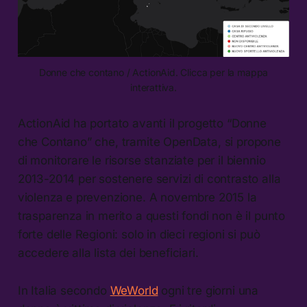
Donne che contano / ActionAid. Clicca per la mappa
interattiva.
ActionAid ha portato avanti il progetto “Donne
che Contano” che, tramite OpenData, si propone
di monitorare le risorse stanziate per il biennio
2013-2014 per sostenere servizi di contrasto alla
violenza e prevenzione. A novembre 2015 la
trasparenza in merito a questi fondi non è il punto
forte delle Regioni: solo in dieci regioni si può
accedere alla lista dei beneficiari.
In Italia secondo
WeWorld
ogni tre giorni una