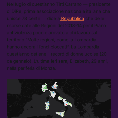
Nel luglio di quest’anno Titti Carrano ― presidente
di DiRe, prima associazione nazionale italiana che
unisce 78 centri ― dice a
Repubblica
che delle
risorse date alle Regioni del 2013-14 per il Piano
antiviolenza poco è arrivato a chi lavora sul
territorio “Molte regioni, come la Lombardia,
hanno ancora i fondi bloccati”. La Lombardia
quest’anno detiene il record di donne uccise (20
da gennaio). L’ultima ieri sera, Elizabeth, 29 anni,
nella periferia di Monza.