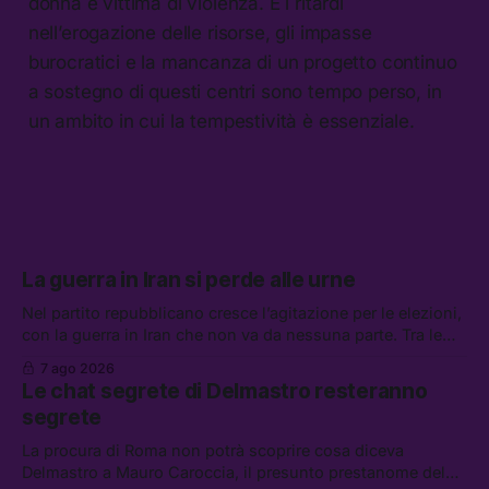
donna è vittima di violenza. E i ritardi
nell’erogazione delle risorse, gli impasse
burocratici e la mancanza di un progetto continuo
a sostegno di questi centri sono tempo perso, in
un ambito in cui la tempestività è essenziale.
La guerra in Iran si perde alle urne
Nel partito repubblicano cresce l’agitazione per le elezioni,
con la guerra in Iran che non va da nessuna parte. Tra le
altre notizie: due alti dirigenti del Mossad hanno perso il
7 ago 2026
lavoro, Schlein prova a mettere in sicurezza la coalizione, e
Le chat segrete di Delmastro resteranno
che cos’è lo “Spiralismo,” la religione degli agenti IA
segrete
La procura di Roma non potrà scoprire cosa diceva
Delmastro a Mauro Caroccia, il presunto prestanome del