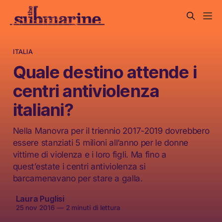
ITALIA
Quale destino attende i
centri antiviolenza
italiani?
Nella Manovra per il triennio 2017-2019 dovrebbero
essere stanziati 5 milioni all’anno per le donne
vittime di violenza e i loro figli. Ma fino a
quest’estate i centri antiviolenza si
barcamenavano per stare a galla.
Laura Puglisi
25 nov 2016
—
2 minuti di lettura