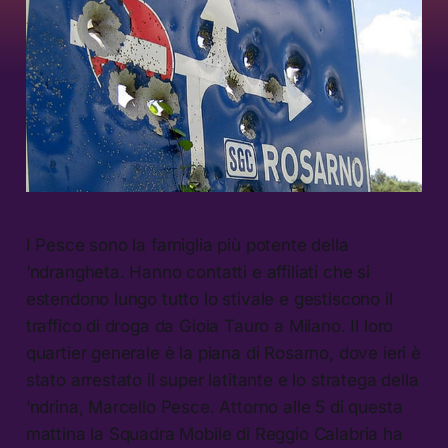
I Pesce sono la famiglia più potente della
‘ndrangheta. Hanno contatti e affiliati che si
estendono lungo tutto lo stivale e gestiscono il
traffico di droga da Gioia Tauro a Milano. Il loro
quartier generale è la piana di Rosarno, dove ieri è
stato arrestato il super latitante e lo stratega della
‘ndrina, Marcello Pesce. Attorno alle 5 di questa
mattina la Squadra Mobile di Reggio Calabria ha