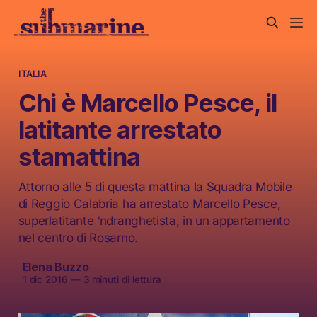
ITALIA
Chi è Marcello Pesce, il
latitante arrestato
stamattina
Attorno alle 5 di questa mattina la Squadra Mobile
di Reggio Calabria ha arrestato Marcello Pesce,
superlatitante ‘ndranghetista, in un appartamento
nel centro di Rosarno.
Elena Buzzo
1 dic 2016
—
3 minuti di lettura