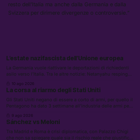
resto dell’Italia ma anche dalla Germania e dalla
Svizzera per dirimere divergenze o controversie.”
L’estate nazifascista dell’Unione europea
La Germania vuole riattivare le deportazioni di richiedenti
asilo verso l’Italia. Tra le altre notizie: Netanyahu respinge
il piano di pace per Gaza, il riarmo italiano è già iniziato, e
10 ago 2026
non chiedete aiuto al super yacht di Mark Zuckerberg
La corsa al riarmo degli Stati Uniti
Gli Stati Uniti negano di essere a corto di armi, per quello il
Pentagono ha dato 3 settimane all’industria delle armi per
presentare piani di riarmo. Tra le altre notizie: il PAM
9 ago 2026
continuerà ad usare i servizi di Palantir, la protesta contro
Sánchez vs Meloni
La Russa, e la centrale elettrica di Amazon in Texas
Tra Madrid e Roma è crisi diplomatica, con Palazzo Chigi
che non sa spiegare quale sia il rischio reale che giustifica