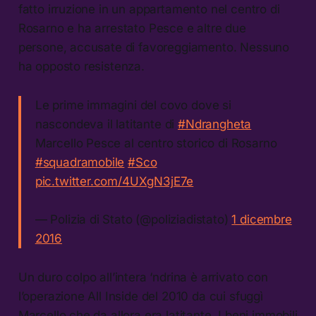
fatto irruzione in un appartamento nel centro di
Rosarno e ha arrestato Pesce e altre due
persone, accusate di favoreggiamento. Nessuno
ha opposto resistenza.
Le prime immagini del covo dove si
nascondeva il latitante di
#Ndrangheta
Marcello Pesce al centro storico di Rosarno
#squadramobile
#Sco
pic.twitter.com/4UXgN3jE7e
— Polizia di Stato (@poliziadistato)
1 dicembre
2016
Un duro colpo all’intera ‘ndrina è arrivato con
l’operazione All Inside del 2010 da cui sfuggì
Marcello che da allora era latitante. I beni immobili