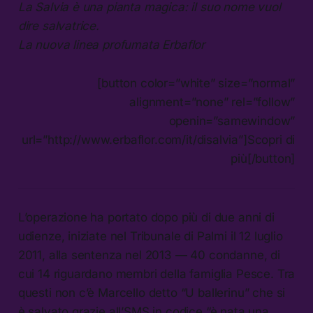
La Salvia è una pianta magica: il suo nome vuol
dire salvatrice.
La nuova linea profumata Erbaflor
[button color=”white” size=”normal”
alignment=”none” rel=”follow”
openin=”samewindow”
url=”http://www.erbaflor.com/it/disalvia”]Scopri di
più[/button]
L’operazione ha portato dopo più di due anni di
udienze, iniziate nel Tribunale di Palmi il 12 luglio
2011, alla sentenza nel 2013 — 40 condanne, di
cui 14 riguardano membri della famiglia Pesce. Tra
questi non c’è Marcello detto “U ballerinu” che si
è salvato grazie all’SMS in codice “è nata una