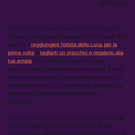
più[/button]
Il periodo più felice dell’anno è dietro l’angolo: il
Natale,
quando puoi fare quello che non puoi fare
mai
. Tipo
raggiungere l’orbita della Luna per la
prima volta
o
tagliarti un orecchio e regalarlo alla
tua amata
. Ma il fascino, neanche troppo
discreto, delle festività rimangono i regali. È bello
farli quanto riceverli, tutto è bello nei regali — per
questo sono regali. Tutto tranne un dettaglio che
spesso sfugge all’entusiasmo natalizio: i
pacchetti.
Una volta affrontate le dodici fatiche di Ercole per
trovare il regalo giusto per la persona giusta ci
culliamo nella serenità di aver portato a termine il