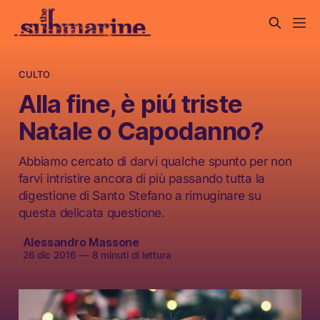
CULTO
Alla fine, è piú triste
Natale o Capodanno?
Abbiamo cercato di darvi qualche spunto per non
farvi intristire ancora di più passando tutta la
digestione di Santo Stefano a rimuginare su
questa delicata questione.
Alessandro Massone
26 dic 2016
—
8 minuti di lettura