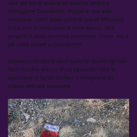
sarà già ora di andare da qualche amico a
festeggiare Capodanno. Troppo in una sola
settimana, vero? Sono giorni di grandi riflessioni,
in cui vien la tentazione di tirare bilanci, fare
progetti. E porsi domande pericolose. Come:
ma è
più triste Natale o Capodanno
?
Abbiamo cercato di darvi qualche spunto per non
farvi intristire ancora di più passando tutta la
digestione di Santo Stefano a rimuginare su
questa delicata questione.