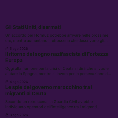
Gli Stati Uniti, disarmati
Un accordo per Hormuz potrebbe arrivare nelle prossime
ore, mentre aumentano i retroscena che descrivono gli
Stati Uniti come disarmati. Tra le altre notizie: le storie di
5 ago 2026
chi aspetta i dispersi di Ceuta, il boom dei carburanti
Il ritorno del sogno nazifascista di Fortezza
diluiti, e quanti attivisti anti data center sono stati arrestati
Europa
Oggi alla riunione per la crisi di Ceuta si dirà che si vuole
aiutare la Spagna, mentre si lavora per la persecuzione dei
migranti. Tra le altre notizie: l’esplosione di aborti
4 ago 2026
spontanei a Gaza, un giovane di 19 anni è morto sotto il
Le spie del governo marocchino tra i
sole per raccogliere pomodori, e cosa dice l’AI Act europeo
migranti di Ceuta
Secondo un retroscena, la Guardia Civil avrebbe
individuato operatori dell’intelligence tra i migranti
coinvolti nell’incidente di Ceuta. Tra le altre notizie: le IDF
3 ago 2026
hanno ucciso 19 persone a Gaza; le tensioni nel campo