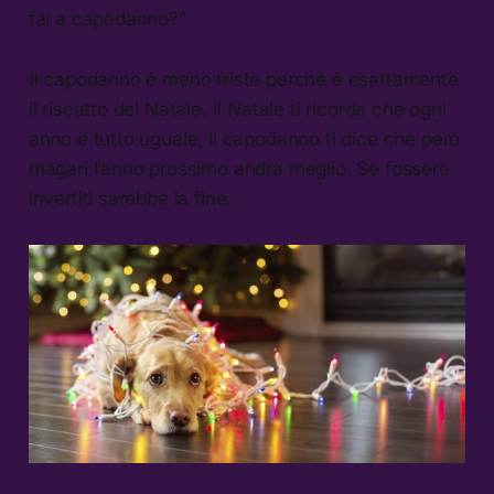
fai a capodanno?”
Il capodanno è meno triste perché è esattamente
il riscatto del Natale. Il Natale ti ricorda che ogni
anno è tutto uguale, il capodanno ti dice che però
magari l’anno prossimo andrà meglio. Se fossero
invertiti sarebbe la fine.