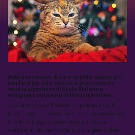
Abbiamo cercato di darvi qualche spunto per
non farvi intristire ancora di più passando
tutta la digestione di Santo Stefano a
rimuginare su questa delicata questione.
A qualcuno piace il Natale. A qualcun altro, il
Natale, semplicemente non piace. Ciononostante
tutti lo festeggiano più o meno alla stessa
maniera, e tutti sanno che qualche giorno dopo