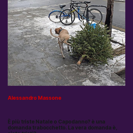
Alessandro Massone
È più triste Natale o Capodanno?
è una
domanda trabocchetto. La vera domanda è,