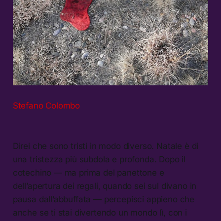
Stefano Colombo
Direi che sono tristi in modo diverso. Natale è di
una tristezza più subdola e profonda. Dopo il
cotechino — ma prima del panettone e
dell’apertura dei regali, quando sei sul divano in
pausa dall’abbuffata — percepisci appieno che
anche se ti stai divertendo un mondo lì, con i