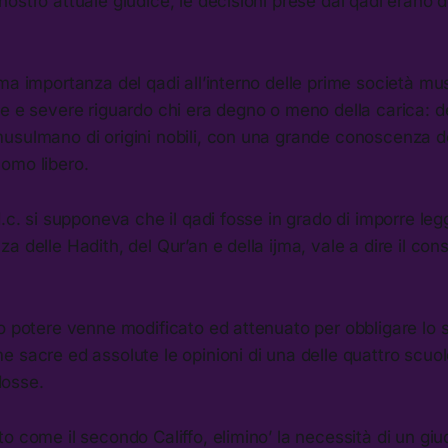
ostro attuale giudice, le decisioni prese dal qadi erano d
ma importanza del qadi all’interno delle prime società m
se e severe riguardo chi era degno o meno della carica: 
usulmano di origini nobili, con una grande conoscenza de
omo libero.
.c. si supponeva che il qadi fosse in grado di imporre legg
a delle Hadith, del Qur’an e della ijma, vale a dire il con
o potere venne modificato ed attenuato per obbligare lo 
 sacre ed assolute le opinioni di una delle quattro scuol
osse.
o come il secondo Califfo, elimino’ la necessità di un giu