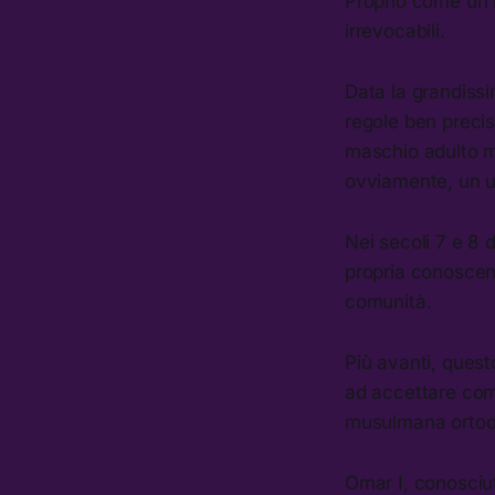
Proprio come un n
irrevocabili.
Data la grandissi
regole ben preci
maschio adulto m
ovviamente, un u
Nei secoli 7 e 8 d
propria conoscenz
comunità.
Più avanti, quest
ad accettare come
musulmana ortod
Omar I, conosciut