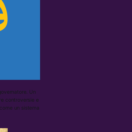
 governatore. Un
ere controversie e
e come un sistema