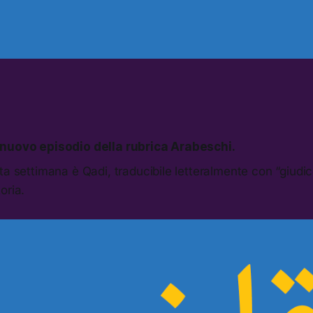
 nuovo episodio della rubrica Arabeschi.
ta settimana è Qadi, traducibile letteralmente con “giudi
oria.