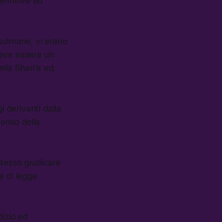
efinitive ed
usulmane, vi erano
deve essere un
lla Shari’a ed,
i derivanti dalla
senso della
stesso giudicare
e di legge
dizio ed