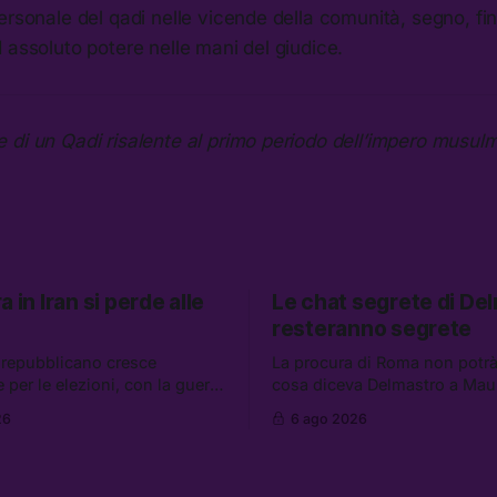
ersonale del qadi nelle vicende della comunità, segno, fino
 assoluto potere nelle mani del giudice.
 di un Qadi risalente al primo periodo dell’impero musul
a in Iran si perde alle
Le chat segrete di De
resteranno segrete
o repubblicano cresce
La procura di Roma non potrà
e per le elezioni, con la guerra
cosa diceva Delmastro a Mau
e non va da nessuna parte. Tra
Caroccia, il presunto presta
26
6 ago 2026
izie: due alti dirigenti del
clan Senese. Tra le altre notizi
no perso il lavoro, Schlein
hanno ripreso gli attacchi in L
tere in sicurezza la
governo chiederà 36 miliardi 
 e che cos’è lo “Spiralismo,”
flessibilità in armi e energia, 