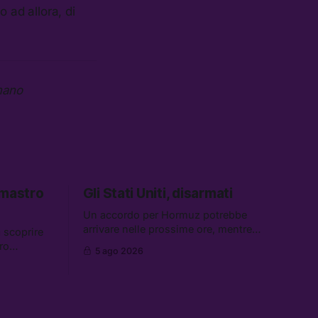
 ad allora, di
mano
lmastro
Gli Stati Uniti, disarmati
Un accordo per Hormuz potrebbe
arrivare nelle prossime ore, mentre
 scoprire
aumentano i retroscena che descrivono
ro
5 ago 2026
gli Stati Uniti come disarmati. Tra le
nome del
altre notizie: le storie di chi aspetta i
e: le IDF
dispersi di Ceuta, il boom dei carburanti
ibano, il
diluiti, e quanti attivisti anti data center
di
sono stati arrestati
e