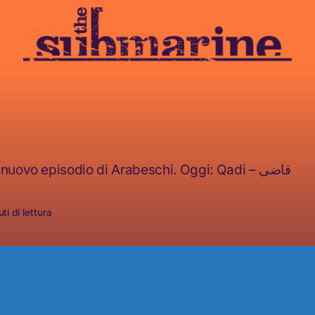
Benvenuti in un nuovo episodio di Arabeschi. Oggi: Qadi – قاضى
ti di lettura