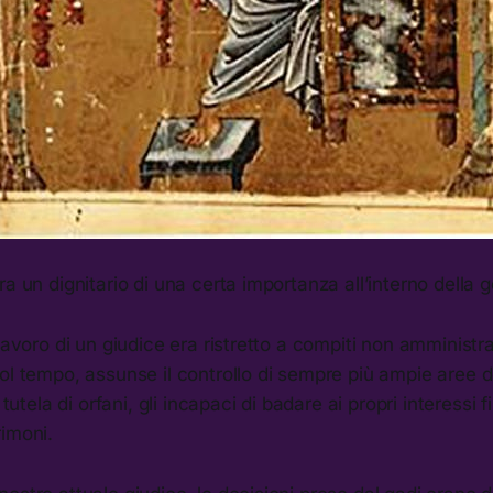
a un dignitario di una certa importanza all’interno della g
lavoro di un giudice era ristretto a compiti non amministra
col tempo, assunse il controllo di sempre più ampie aree
 tutela di orfani, gli incapaci di badare ai propri interessi f
rimoni.