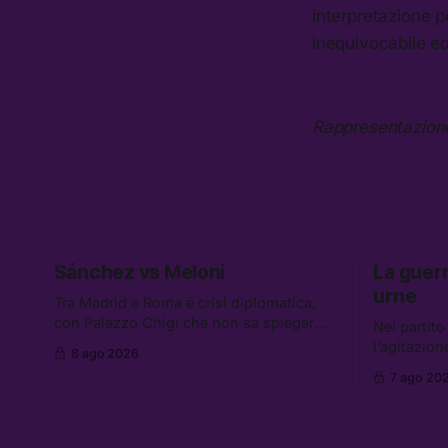
interpretazione p
inequivocabile ed
Rappresentazione
Sánchez vs Meloni
La guerr
urne
Tra Madrid e Roma è crisi diplomatica,
con Palazzo Chigi che non sa spiegare
Nel partit
quale sia il rischio reale che giustifica la
l’agitazion
8 ago 2026
sospensione di Schengen. Tra le altre
in Iran ch
7 ago 20
notizie: l’accordo di difesa tra Arabia
le altre not
Saudita, Pakistan e Turchia, la crisi del
Mossad han
carburante irregolare, e un altro caso di
prova a met
IA ribelle
coalizione,