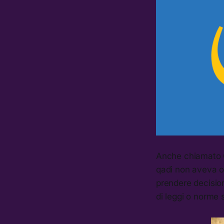
Anche chiamato Ca
qadi non aveva obb
prendere decisio
di leggi o norme s