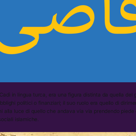
dì in lingua turca, era una figura distinta da quella del
lighi politici o finanziari; il suo ruolo era quello di dirim
ni alla luce di quello che andava via via prendendo pied
ociali islamiche.