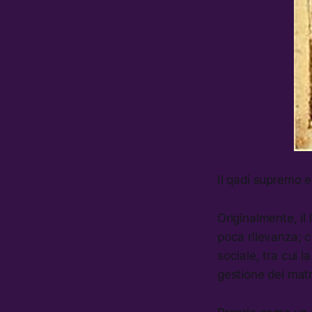
Il qadi supremo er
Originalmente, il 
poca rilevanza; 
sociale, tra cui la
gestione dei mat