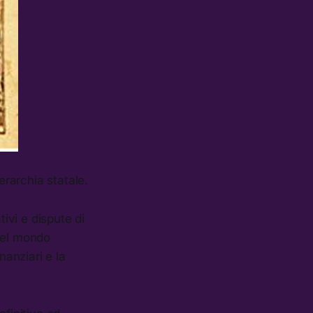
erarchia statale.
tivi e dispute di
 del mondo
inanziari e la