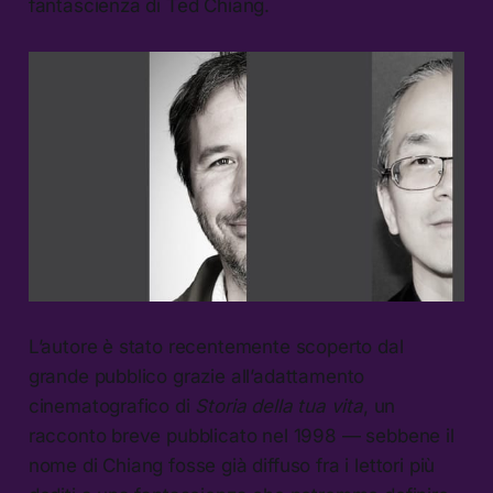
fantascienza di Ted Chiang.
L’autore è stato recentemente scoperto dal
grande pubblico grazie all’adattamento
cinematografico di
Storia della tua vita
, un
racconto breve pubblicato nel 1998 — sebbene il
nome di Chiang fosse già diffuso fra i lettori più