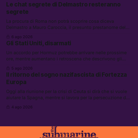
lavoro, Schlein prova a mettere in sicurezza la coalizione, e
Le chat segrete di Delmastro resteranno
che cos’è lo “Spiralismo,” la religione degli agenti IA
segrete
La procura di Roma non potrà scoprire cosa diceva
Delmastro a Mauro Caroccia, il presunto prestanome del
clan Senese. Tra le altre notizie: le IDF hanno ripreso gli
6 ago 2026
attacchi in Libano, il governo chiederà 36 miliardi di
Gli Stati Uniti, disarmati
flessibilità in armi e energia, e Grokipedia è già stata
abbandonata
Un accordo per Hormuz potrebbe arrivare nelle prossime
ore, mentre aumentano i retroscena che descrivono gli
Stati Uniti come disarmati. Tra le altre notizie: le storie di
5 ago 2026
chi aspetta i dispersi di Ceuta, il boom dei carburanti
Il ritorno del sogno nazifascista di Fortezza
diluiti, e quanti attivisti anti data center sono stati arrestati
Europa
Oggi alla riunione per la crisi di Ceuta si dirà che si vuole
aiutare la Spagna, mentre si lavora per la persecuzione dei
migranti. Tra le altre notizie: l’esplosione di aborti
4 ago 2026
spontanei a Gaza, un giovane di 19 anni è morto sotto il
sole per raccogliere pomodori, e cosa dice l’AI Act europeo