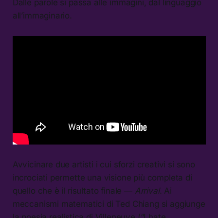
Dalle parole si passa alle immagini, dal linguaggio
all’immaginario.
Avvicinare due artisti i cui sforzi creativi si sono
incrociati permette una visione più completa di
quello che è il risultato finale —
Arrival
. Ai
meccanismi matematici di Ted Chiang si aggiunge
la poesia realistica di Villeneuve (“I hate