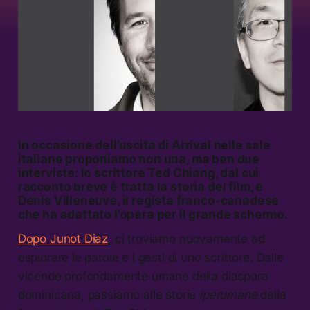
In occasione dell’uscita di
Arrival
nelle sale
italiane proponiamo non una, ma ben due
interviste: lo scrittore Ted Chiang, dal cui
racconto breve è tratta la storia del film, e
Denis Villeneuve, il regista franco-canadese
che ha adattato l’opera per il grande schermo.
Dopo Junot Diaz
, ci troviamo nuovamente ad
esplorare le parole e i gesti di uno scrittore. Dalle
vicende profondamente umane della diaspora
dominicana, passiamo alle storie
iperumane
della