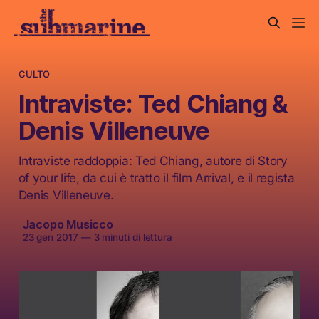
CULTO
Intraviste: Ted Chiang &
Denis Villeneuve
Intraviste raddoppia: Ted Chiang, autore di Story
of your life, da cui è tratto il film Arrival, e il regista
Denis Villeneuve.
Jacopo Musicco
23 gen 2017
—
3 minuti di lettura