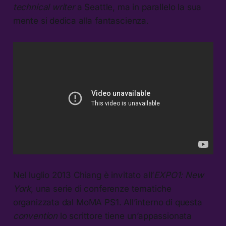
technical writer
a Seattle, ma in parallelo la sua
mente si dedica alla fantascienza.
Nel luglio 2013 Chiang è invitato all’
EXPO1: New
York
, una serie di conferenze tematiche
organizzata dal MoMA PS1. All’interno di questa
convention
lo scrittore tiene un’appassionata