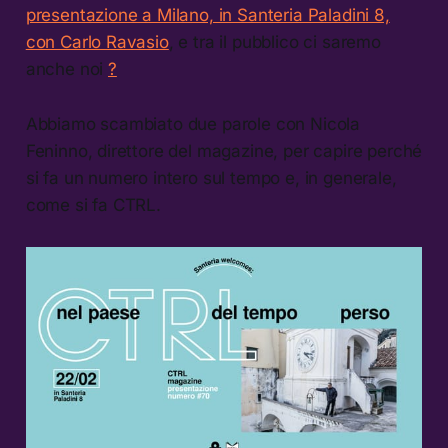
presentazione a Milano, in Santeria Paladini 8,
con Carlo Ravasio
, e tra il pubblico ci saremo
anche noi
?
Abbiamo scambiato due parole con Nicola
Feninno, direttore del magazine, per capire perché
si fa un numero intero sul tempo e, in generale,
come si fa CTRL.