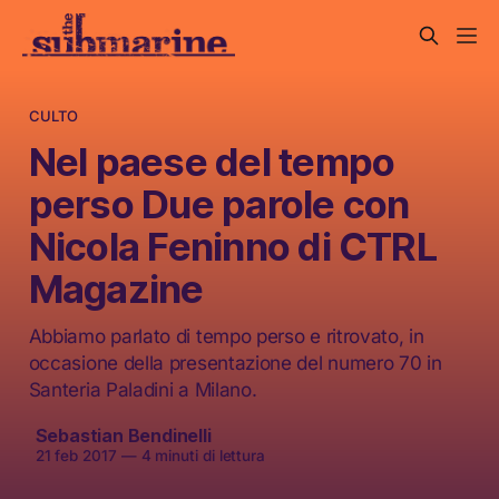
CULTO
Nel paese del tempo
perso Due parole con
Nicola Feninno di CTRL
Magazine
Abbiamo parlato di tempo perso e ritrovato, in
occasione della presentazione del numero 70 in
Santeria Paladini a Milano.
Sebastian Bendinelli
21 feb 2017
—
4 minuti di lettura