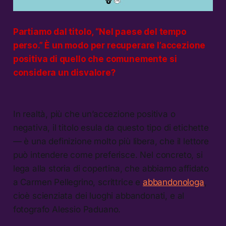
Partiamo dal titolo, “Nel paese del tempo
perso.” È un modo per recuperare l’accezione
positiva di quello che comunemente si
considera un disvalore?
In realtà, più che un’accezione positiva o
negativa, il titolo esula da questo tipo di etichette
— è una definizione molto più libera, che il lettore
può intendere come preferisce. Nel concreto, si
lega alla storia di copertina, che abbiamo affidato
a Carmen Pellegrino, scrittrice e
abbandonologa
,
cioè scienziata dei luoghi abbandonati, e al
fotografo Alessio Paduano.