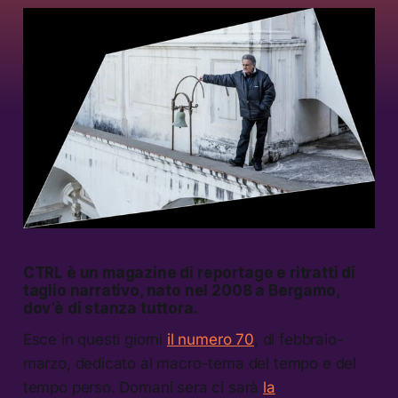
CTRL è un magazine di reportage e ritratti di
taglio narrativo, nato nel 2008 a Bergamo,
dov’è di stanza tuttora.
Esce in questi giorni
il numero 70
, di febbraio-
marzo, dedicato al macro-tema del tempo e del
tempo perso. Domani sera ci sarà
la