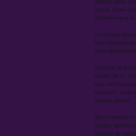
abitanti della Te
solare, come quell
abitare invece i
Un pianeta doppio
fatto abbastanza 
sono abbastanza s
Secondo le attua
doppio da un sist
due corpi ruotano:
entrambi i corpi 
pianeta doppio.
Se consideriamo 
doppio, purtropp
sistema da usare