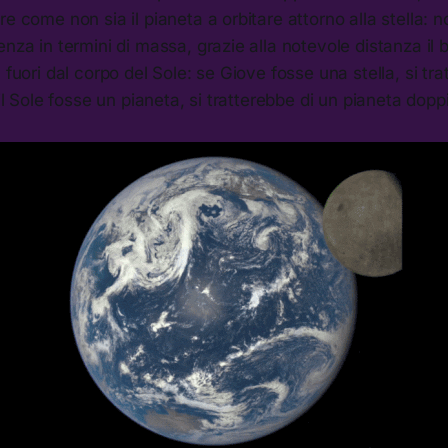
re come non sia il pianeta a orbitare attorno alla stella: 
nza in termini di massa, grazie alla notevole distanza il b
 fuori dal corpo del Sole: se Giove fosse una stella, si tr
 il Sole fosse un pianeta, si tratterebbe di un pianeta dopp