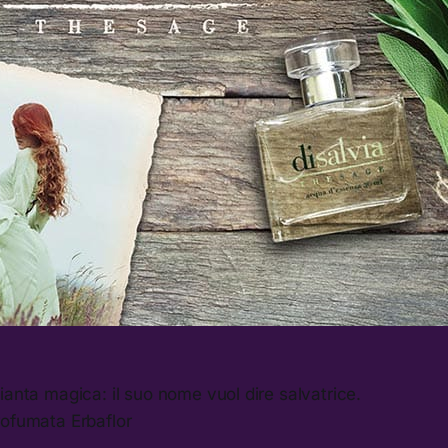
ianta magica: il suo nome vuol dire salvatrice.
rofumata Erbaflor