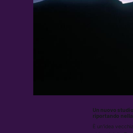
Un nuovo studio 
riportando nella
È un’idea vecchia