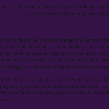
white” size=”normal” alignment=”none” rel=”follow” op
url=”http://www.erbaflor.com/it/disalvia”]Scop
***
ngo lungo viaggio della sonda, l’International Astronomic
e non era piú un pianeta — era un plutoide, o un “pianet
o finalmente la missione raggiunge Plutone, ed è un suc
uente con cui Stern doveva fare i conti era sempre: “Ma
a fin laggiù per vedere una cosa che nemmeno è un pi
ora di valutare se un pianeta sia meritevole o meno di qu
iti geofisici, e non su come orbitino attorno al Sole. Il pa
i nuovo Plutone a pianeta, insieme a molti altri corpi de
 Luna.