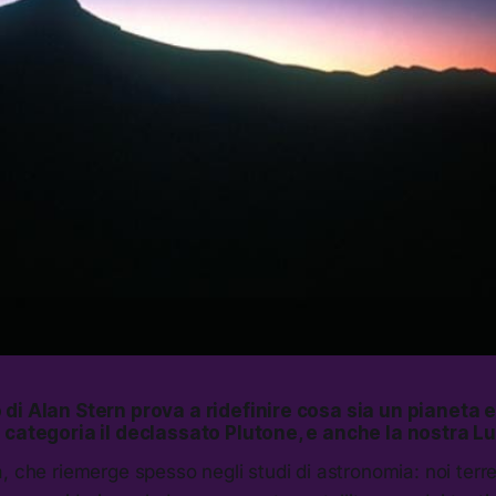
di Alan Stern prova a ridefinire cosa sia un pianeta e
 categoria il declassato Plutone, e anche la nostra L
, che riemerge spesso negli studi di astronomia: noi terres