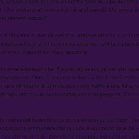
rra, consideriamo la Luna un nostro satellite, uno dei tanti
i che orbitano attorno a tutti gli altri pianeti. Ma siamo si
n un
pianeta doppio?
 è l’insieme di due pianeti che orbitano attorno a un pun
interessante è che i confini tra sistema pianeta / luna e
fumati, e aperti ad interpretazione.
li norme astronomiche, il modo piú semplice per distingu
ema pianeta / luna è osservare dove si trovi il baricentro 
 se è all’interno di uno dei due corpi, l’altro è una luna, 
orbitano attorno un punto immaginario sospeso tra di loro, 
la norma del baricentro come caratteristica per descrive
o dobbiamo ammettere che la Luna è un nostro satellite —
 con attenzione. Se prendiamo la coppia Sole / Giove, a