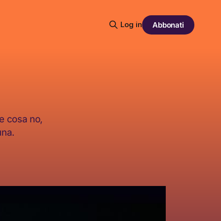
Log in
Abbonati
 e cosa no,
una.