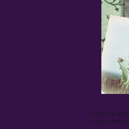
La Salvia è una p
La nuova linea p