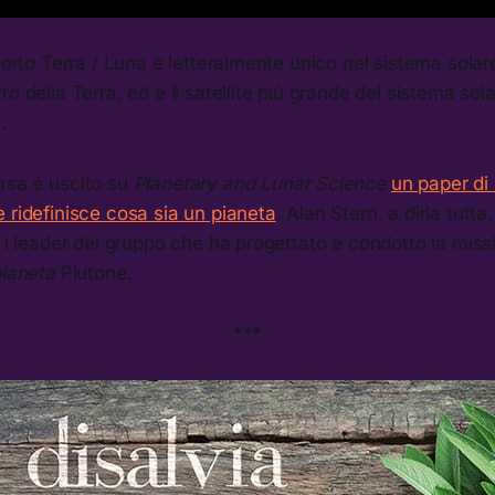
pporto Terra / Luna è letteralmente unico nel sistema solar
ro della Terra, ed è il satellite piú grande del sistema sol
.
rsa è uscito su
Planetary and Lunar Science
un paper di
 ridefinisce cosa sia un pianeta
. Alan Stern, a dirla tutt
a i leader del gruppo che ha progettato e condotto la mi
 pianeta
Plutone.
***