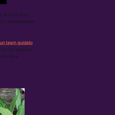
e: la Luna è un
are, relativamente
 un team guidato
a, ha una ragione
ssione New