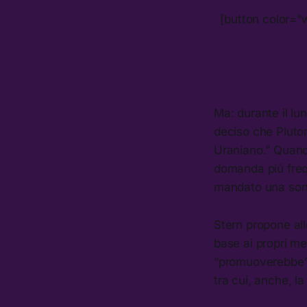
[button color=”
Ma: durante il lu
deciso che Pluton
Uraniano.” Quand
domanda piú freq
mandato una sond
Stern propone all
base ai propri mer
“promuoverebbe” d
tra cui, anche, la