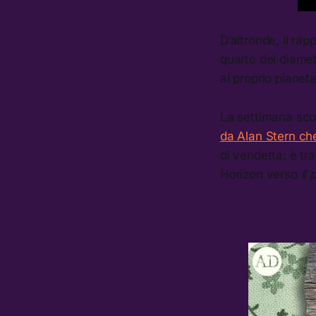
D’altronde, il ra
quarto del diamet
al proprio pianeta
La settimana sco
da Alan Stern che
di vendetta: è tr
Horizon verso
il