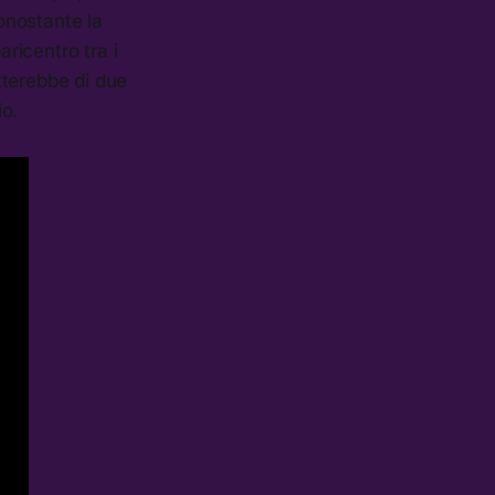
nonostante la
aricentro tra i
atterebbe di due
io.