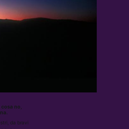
 cosa no,
una.
tri, da bravi