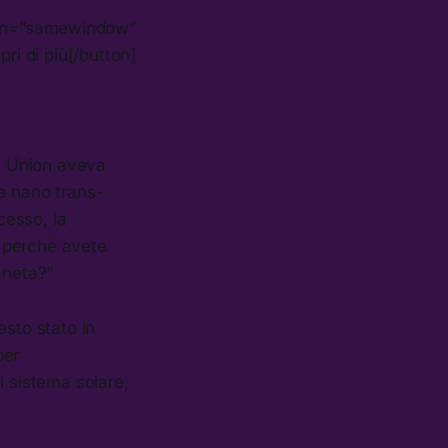
enin=”samewindow”
ri di più[/button]
al Union aveva
a nano trans-
cesso, la
 perché avete
aneta?”
esto stato in
per
l sistema solare,