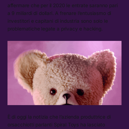
affermare che per il 2020 le entrate saranno pari
a 9 miliardi di dollari. A frenare l’entusiasmo di
investitori e capitani di industria sono solo le
problematiche legate a privacy e hacking.
È di oggi la notizia che l’azienda produttrice di
orsacchiotti parlanti Spiral Toys ha lasciato