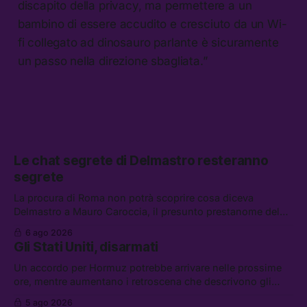
discapito della privacy, ma permettere a un
bambino di essere accudito e cresciuto da un Wi-
fi collegato ad dinosauro parlante è sicuramente
un passo nella direzione sbagliata.”
Le chat segrete di Delmastro resteranno
segrete
La procura di Roma non potrà scoprire cosa diceva
Delmastro a Mauro Caroccia, il presunto prestanome del
clan Senese. Tra le altre notizie: le IDF hanno ripreso gli
6 ago 2026
attacchi in Libano, il governo chiederà 36 miliardi di
Gli Stati Uniti, disarmati
flessibilità in armi e energia, e Grokipedia è già stata
abbandonata
Un accordo per Hormuz potrebbe arrivare nelle prossime
ore, mentre aumentano i retroscena che descrivono gli
Stati Uniti come disarmati. Tra le altre notizie: le storie di
5 ago 2026