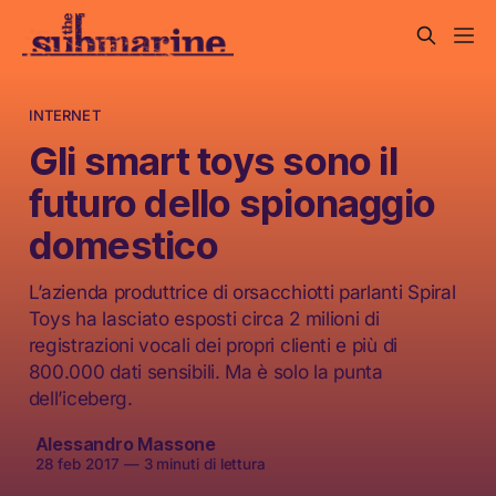
INTERNET
Gli smart toys sono il
futuro dello spionaggio
domestico
L’azienda produttrice di orsacchiotti parlanti Spiral
Toys ha lasciato esposti circa 2 milioni di
registrazioni vocali dei propri clienti e più di
800.000 dati sensibili. Ma è solo la punta
dell’iceberg.
Alessandro Massone
28 feb 2017
—
3 minuti di lettura