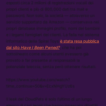
esposti circa 2 milioni di registrazioni vocali dei
propri clienti e più di 800,000 dati tra mail e
password. Non solo, la società — attraverso un
servizio supportato da Amazon — conservava nei
propri database immagini profilo, nomi dei bambini
e i legami famigliari dei clienti. La falla nel sistema
informatico della Spiral Toys
è stata resa pubblica
dal sito
Have I Been Pwned?
, che ha poi
sottolineato come alcuni utenti avessero già
provato a far presente ai responsabili la
potenziale breccia, senza però ottenere risultati.
https://www.youtube.com/watch?
time_continue=50&v=EcxNHgYUz6s
Il leak dei CloudPets è solo l’ultimo di un lungo
elenco di casi legali che hanno innescato dibattiti