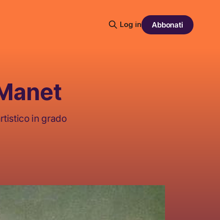
Log in
Abbonati
 Manet
rtistico in grado