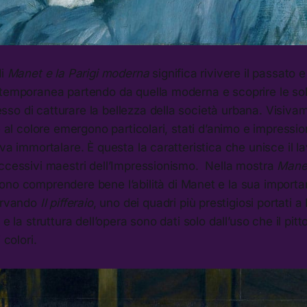
di
Manet e la Parigi moderna
significa rivivere il passato e
temporanea partendo da quella moderna e scoprire le solu
o di catturare la bellezza della società urbana. Visivam
ie al colore emergono particolari, stati d’animo e impress
eva immortalare. È questa la caratteristica che unisce il l
uccessivi maestri dell’Impressionismo. Nella mostra
Manet
ono comprendere bene l’abilità di Manet e la sua importan
servando
Il pifferaio
, uno dei quadri più prestigiosi portati a
 e la struttura dell’opera sono dati solo dall’uso che il pit
 colori.