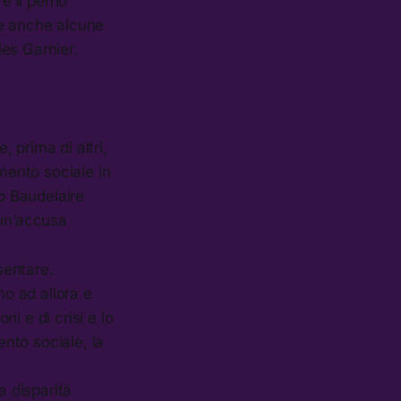
è il perno
re anche alcune
les Garnier.
 prima di altri,
amento sociale in
do Baudelaire
a un’accusa
sentare.
no ad allora e
i e di crisi e lo
nto sociale, la
a disparità