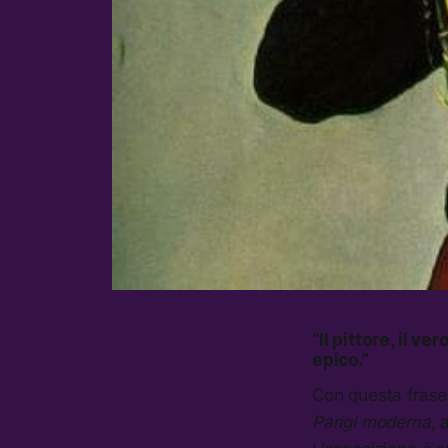
“Il pittore, il v
epico.”
Con questa frase 
Parigi moderna
, 