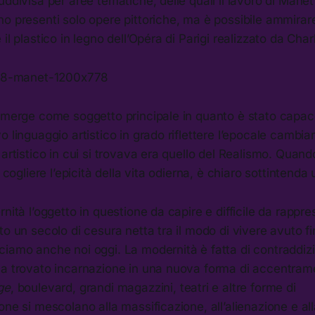
uddivisa per aree tematiche, delle quali il lavoro di Manet 
no presenti solo opere pittoriche, ma è possibile ammira
il plastico in legno dell’Opéra di Parigi realizzato da Char
emerge come soggetto principale in quanto è stato capace,
o linguaggio artistico in grado riflettere l’epocale cambi
 artistico in cui si trovava era quello del Realismo. Quan
a cogliere l’epicità della vita odierna, è chiaro sottintend
rnità l’oggetto in questione da capire e difficile da rappre
to un secolo di cesura netta tra il modo di vivere avuto fi
iamo anche noi oggi. La modernità è fatta di contraddizion
ha trovato incarnazione in una nuova forma di accentrame
ge
, boulevard, grandi magazzini, teatri e altre forme di
one si mescolano alla massificazione, all’alienazione e all