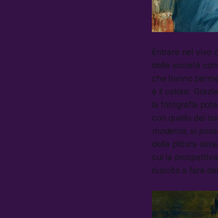
Entrare nel vivo 
della società con
che hanno permess
è il colore. Graz
la fotografia pot
con quello dei s
moderna,
si poss
della pittura os
cui la prospettiva
riuscito a fare dei