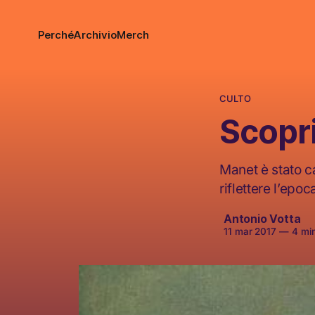
Perché
Archivio
Merch
CULTO
Scopr
Manet è stato ca
riflettere l’epo
Antonio Votta
11 mar 2017
—
4 minu