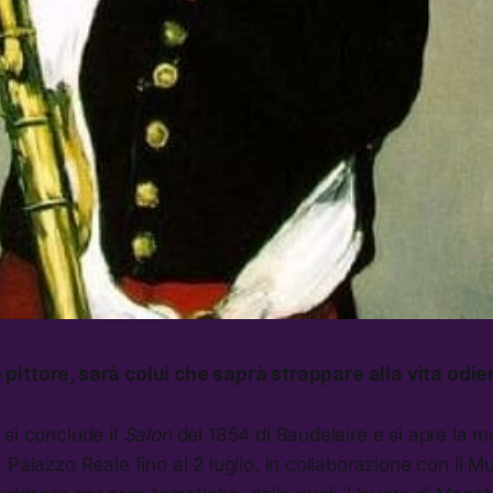
ero pittore, sarà colui che saprà strappare alla vita odie
si conclude il
Salon
del 1854 di Baudelaire e si apre la 
a Palazzo Reale fino al 2 luglio, in collaborazione con il 