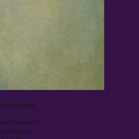
rna il suo lato
mostra
Manet e la
Musée d’Orsay.