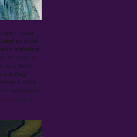
 capire le basi
zioni artistiche
ente, a trionfare
ioni che neanche
avoro di Manet
 e la Parigi
za nella storia
 Palazzo Reale, in
tore francese è