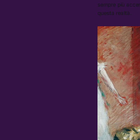
sempre più accentu
questa realtà.