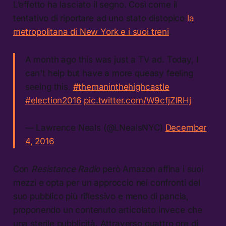
L’effetto ha lasciato il segno. Così come il
tentativo di riportare ad uno stato distopico
la
metropolitana di New York e i suoi treni
.
A month ago this was just a TV ad. Today, I
can't help but have a more queasy feeling
seeing this.
#themaninthehighcastle
#election2016
pic.twitter.com/W9cfjZlRHj
— Lawrence Neals (@LNealsNYC)
December
4, 2016
Con
Resistance Radio
però Amazon affina i suoi
mezzi e opta per un approccio nei confronti del
suo pubblico più riflessivo e meno di pancia,
proponendo un contenuto articolato invece che
una sterile pubblicità. Attraverso quattro ore di