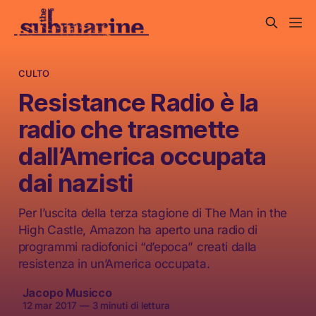
CULTO
Resistance Radio è la
radio che trasmette
dall’America occupata
dai nazisti
Per l’uscita della terza stagione di The Man in the
High Castle, Amazon ha aperto una radio di
programmi radiofonici “d’epoca” creati dalla
resistenza in un’America occupata.
Jacopo Musicco
12 mar 2017
—
3 minuti di lettura