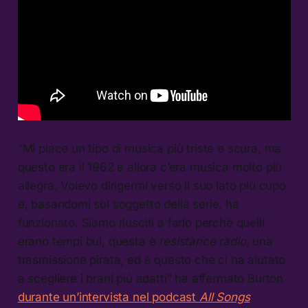
“Mi piace un tipo di musica più triste e scura, ma
questo era il 1962 e allora c’era musica molto più
allegra. Volevo dirigermi verso il suo lato più cupo
e, basandomi sul soggetto della serie, ha
funzionato. Siamo riusciti a farlo perchè quelli
erano tempi bui, questa è
resistance radio
, una
trasmissione pirata, ed è questo che ci ha aiutato
a scegliere i brani più adatti” ha affermato Burton
durante un’intervista nel podcast
All Songs