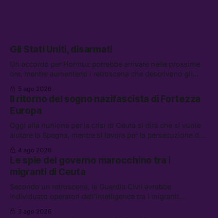
Gli Stati Uniti, disarmati
Un accordo per Hormuz potrebbe arrivare nelle prossime
ore, mentre aumentano i retroscena che descrivono gli
Stati Uniti come disarmati. Tra le altre notizie: le storie di
5 ago 2026
chi aspetta i dispersi di Ceuta, il boom dei carburanti
Il ritorno del sogno nazifascista di Fortezza
diluiti, e quanti attivisti anti data center sono stati arrestati
Europa
Oggi alla riunione per la crisi di Ceuta si dirà che si vuole
aiutare la Spagna, mentre si lavora per la persecuzione dei
migranti. Tra le altre notizie: l’esplosione di aborti
4 ago 2026
spontanei a Gaza, un giovane di 19 anni è morto sotto il
Le spie del governo marocchino tra i
sole per raccogliere pomodori, e cosa dice l’AI Act europeo
migranti di Ceuta
Secondo un retroscena, la Guardia Civil avrebbe
individuato operatori dell’intelligence tra i migranti
coinvolti nell’incidente di Ceuta. Tra le altre notizie: le IDF
3 ago 2026
hanno ucciso 19 persone a Gaza; le tensioni nel campo