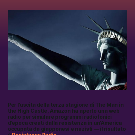
Per l’uscita della terza stagione di
The Man in
the High Castle
, Amazon ha aperto una web
radio per simulare programmi radiofonici
d’epoca creati dalla resistenza in un’America
occupata da giapponesi e nazisti — il risultato
è
Resistance Radio
.