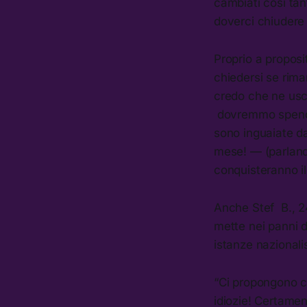
cambiati così ta
doverci chiudere i
Proprio a proposi
chiedersi se rima
credo che ne usci
dovremmo spender
sono inguaiate d
mese! — (parlando
conquisteranno il
Anche Stef B., 2
mette nei panni d
istanze nazionali
“Ci propongono co
idiozie! Certame