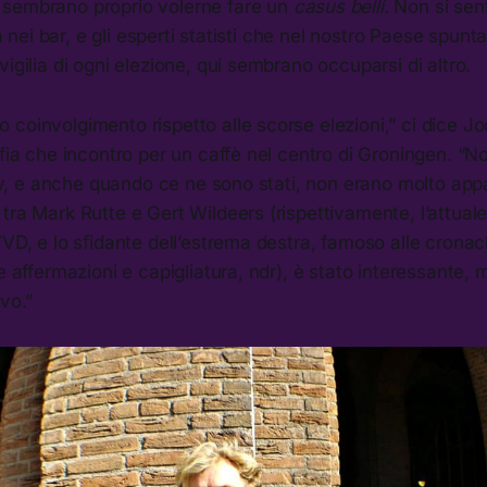
sembrano proprio volerne fare un
casus belli.
Non si sen
ica nei bar, e gli esperti statisti che nel nostro Paese spu
vigilia di ogni elezione, qui sembrano occuparsi di altro.
coinvolgimento rispetto alle scorse elezioni,” ci dice J
ofia che incontro per un caffè nel centro di Groningen. 
n tv, e anche quando ce ne sono stati, non erano molto app
tra Mark Rutte e Gert Wildeers (rispettivamente, l’attuale
VVD, e lo sfidante dell’estrema destra, famoso alle cronac
ue affermazioni e capigliatura, ndr), è stato interessante,
ovo.”