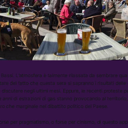
Bassi. L’atmosfera è talmente rilassata da sembrare quasi
are del fatto che questa sera si sapranno i risultati delle
 discutere negli ultimi mesi. Eppure, le recenti proteste pe
nni di estrazioni di gas stanno provocando al territorio
tro che marginale nel dibattito politico del Paese.
 forse per pragmatismo, o forse per cinismo, di questo a