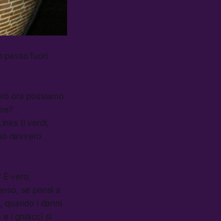
o passo fuori
 Però ora possiamo
ire?
nks (i verdi,
può davvero
” È vero,
enso, se pensi a
, quando i danni
e i ghiacci si