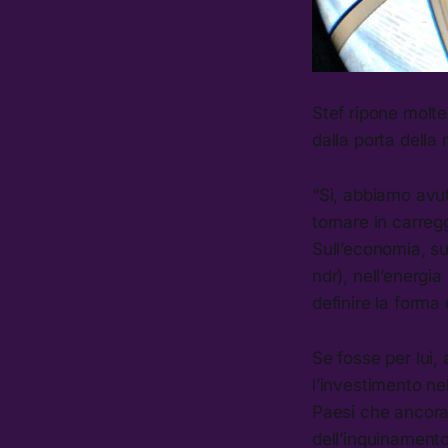
Stef ripone molte
dalla porta dell
“Sì, abbiamo avut
tornare in carreg
Sull’economia, su
ndr), nell’energi
definire la forma
Se fosse per lui, 
l’investimento nel
Paesi che ancora 
dell’inquinamento