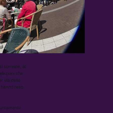
 surreale, al
 elezioni che
r via delle
, hanno reso
ppuntamento