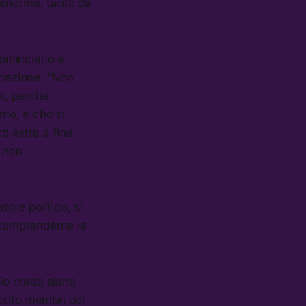
 enorme, tanto da
 cominciano a
 nazione. “Non
hi, perché
mo, e che si
o extra a fine
o non
ore politico, si
a comprenderne le
 io credo siano
sento membri del