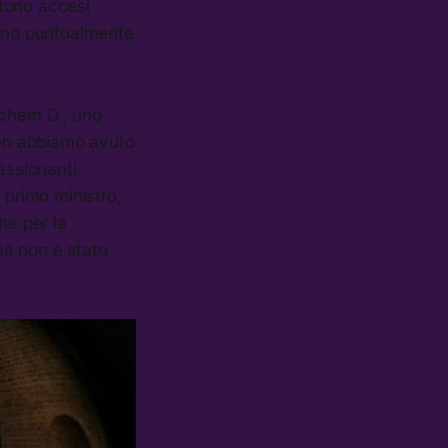
tono accesi
ntano puntualmente
ochem D., uno
“Non abbiamo avuto
assionanti.
 primo ministro,
he per la
 ma non è stato