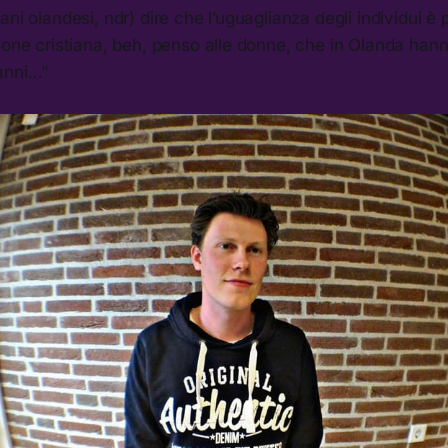
ni olandesi, ndr) dire che l’uguaglianza degli individui è 
ione cristiana, beh, penso alle donne, che in Olanda hanno
anni…”