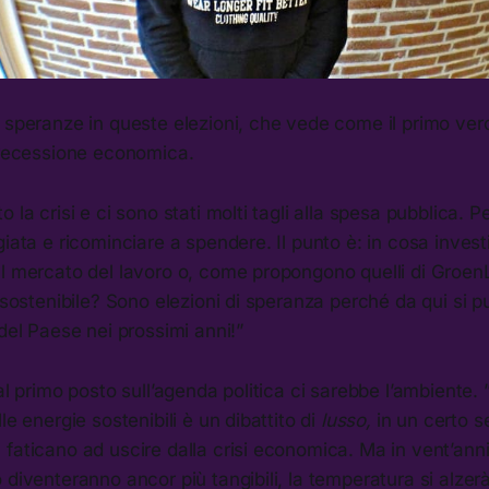
 speranze in queste elezioni, che vede come il primo ver
a recessione economica.
o la crisi e ci sono stati molti tagli alla spesa pubblica.
giata e ricominciare a spendere. Il punto è: in cosa invest
l mercato del lavoro o, come propongono quelli di GroenLi
a sostenibile? Sono elezioni di speranza perché da qui si 
 del Paese nei prossimi anni!”
al primo posto sull’agenda politica ci sarebbe l’ambiente. 
le energie sostenibili è un dibattito di
lusso,
in un certo s
faticano ad uscire dalla crisi economica. Ma in vent’anni
 diventeranno ancor più tangibili, la temperatura si alzerà 