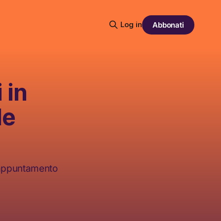
Log in
Abbonati
 in
le
o appuntamento