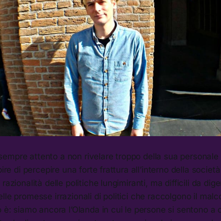
empre attento a non rivelare troppo della sua personale
pire di percepire una forte frattura all’interno della societ
razionalità delle politiche lungimiranti, ma difficili da diger
lle promesse irrazionali di politici che raccolgono il malc
o è: siamo ancora l’Olanda in cui le persone si sentono a