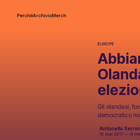
Perché
Archivio
Merch
EUROPE
Abbiam
Oland
elezio
Gli olandesi, f
democratico non
Antonella Serre
15 mar 2017
—
9 min