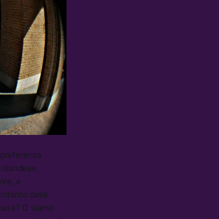
 preferenza
à olandese,
ire, e
ontento delle
 casa? O siamo