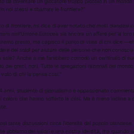
nto da diventare un giocatore troppo piccolo in un mondo
n noi stessi e sbarrare le frontiere?”
to di frontiere, mi dice di aver notato che molti olandesi
nere nell’Unione Europea sia ancora un affare per la loro
remo presto, ma capisco il punto di vista di chi dice —e
e dei soldi per aiutare delle persone che non conoscia
a sole? Anche a me farebbero comodo un centinaio di eur
 dei greci, ndr). Tutte le spiegazioni razionali del mond
 voto di chi la pensa così.”
4 anni, studente di giornalismo e appassionato commentat
i coloro che hanno sofferto la crisi. Ma è meno incline 
ste.
sì tante discussioni circa l’identità del popolo olandese:
nte abbiamo dei valori e una nostra identità, ma quando 