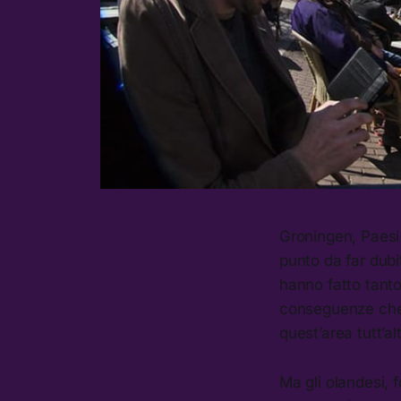
Groningen, Paesi 
punto da far dubit
hanno fatto tanto
conseguenze che a
quest’area tutt’al
Ma gli olandesi,