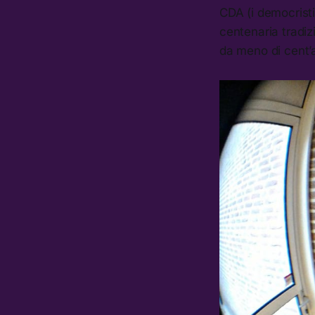
CDA (i democristia
centenaria tradiz
da meno di cent’