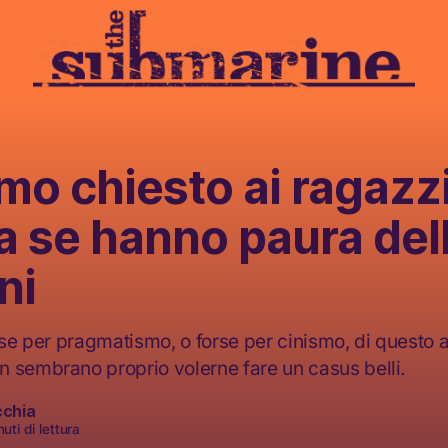
o chiesto ai ragazzi
a se hanno paura del
ni
orse per pragmatismo, o forse per cinismo, di quest
 sembrano proprio volerne fare un casus belli.
cchia
uti di lettura