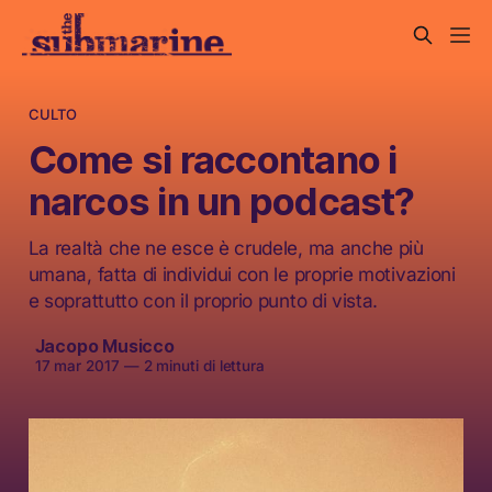
CULTO
Come si raccontano i
narcos in un podcast?
La realtà che ne esce è crudele, ma anche più
umana, fatta di individui con le proprie motivazioni
e soprattutto con il proprio punto di vista.
Jacopo Musicco
17 mar 2017
—
2 minuti di lettura