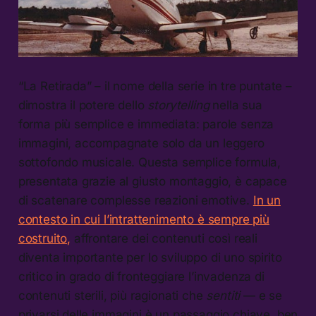
“La Retirada” – il nome della serie in tre puntate –
dimostra il potere dello
storytelling
nella sua
forma più semplice e immediata: parole senza
immagini, accompagnate solo da un leggero
sottofondo musicale. Questa semplice formula,
presentata grazie al giusto montaggio, è capace
di scatenare complesse reazioni emotive.
In un
contesto in cui l’intrattenimento è sempre più
costruito,
affrontare dei contenuti così reali
diventa importante per lo sviluppo di uno spirito
critico in grado di fronteggiare l’invadenza di
contenuti sterili, più ragionati che
sentiti
— e se
privarsi delle immagini è un passaggio chiave, ben