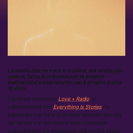
La realtà che ne esce è crudele, ma anche più
umana, fatta di individui con le proprie
motivazioni e soprattutto con il proprio punto
di vista.
Il podcast americano
Love + Radio
, in
collaborazione con
Everything Is Stories
, ha
pubblicato una serie di puntate dedicate alla vita
dei narcos e ai retroscena della criminalità
sudamericana. La produzione radiofonica segue