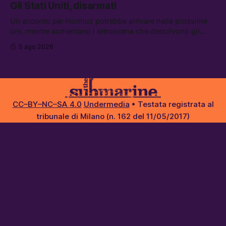
Gli Stati Uniti, disarmati
flessibilità in armi e energia, e Grokipedia è già stata
abbandonata
Un accordo per Hormuz potrebbe arrivare nelle prossime
ore, mentre aumentano i retroscena che descrivono gli
Stati Uniti come disarmati. Tra le altre notizie: le storie di
5 ago 2026
chi aspetta i dispersi di Ceuta, il boom dei carburanti
diluiti, e quanti attivisti anti data center sono stati arrestati
CC–BY–NC–SA 4.0
Undermedia
• Testata registrata al
tribunale di Milano (n. 162 del 11/05/2017)