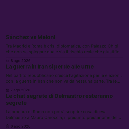
Sánchez vs Meloni
Tra Madrid e Roma è crisi diplomatica, con Palazzo Chigi
che non sa spiegare quale sia il rischio reale che giustifica
la sospensione di Schengen. Tra le altre notizie: l’accordo
8 ago 2026
di difesa tra Arabia Saudita, Pakistan e Turchia, la crisi del
La guerra in Iran si perde alle urne
carburante irregolare, e un altro caso di IA ribelle
Nel partito repubblicano cresce l’agitazione per le elezioni,
con la guerra in Iran che non va da nessuna parte. Tra le
altre notizie: due alti dirigenti del Mossad hanno perso il
7 ago 2026
lavoro, Schlein prova a mettere in sicurezza la coalizione, e
Le chat segrete di Delmastro resteranno
che cos’è lo “Spiralismo,” la religione degli agenti IA
segrete
La procura di Roma non potrà scoprire cosa diceva
Delmastro a Mauro Caroccia, il presunto prestanome del
clan Senese. Tra le altre notizie: le IDF hanno ripreso gli
6 ago 2026
attacchi in Libano, il governo chiederà 36 miliardi di