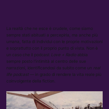
La realtà che ne esce è crudele, come siamo
sempre stati abituati a percepirla, ma anche più
umana, fatta di individui con le proprie motivazioni
e soprattutto con il proprio punto di vista. Non è
un caso che il podcast
Love + Radio
abbia
sempre posto l’intimità al centro delle sue
narrazioni, identificandosi da subito come un
real
life podcast
— in grado di rendere la vita reale più
coinvolgente della fiction.