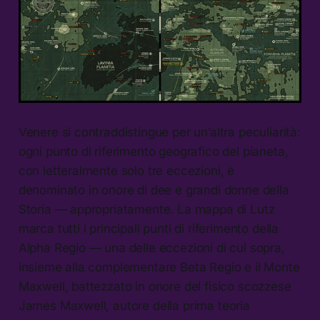
Venere si contraddistingue per un’altra peculiarità:
ogni punto di riferimento geografico del pianeta,
con letteralmente solo tre eccezioni, è
denominato in onore di dee e grandi donne della
Storia — appropriatamente. La mappa di Lutz
marca tutti i principali punti di riferimento della
Alpha Regio — una delle eccezioni di cui sopra,
insieme alla complementare Beta Regio e il Monte
Maxwell, battezzato in onore del fisico scozzese
James Maxwell, autore della prima teoria