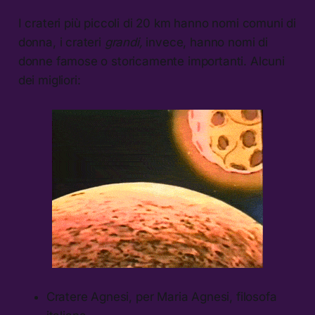
I crateri più piccoli di 20 km hanno nomi comuni di
donna, i crateri
grandi,
invece, hanno nomi di
donne famose o storicamente importanti. Alcuni
dei migliori:
Cratere Agnesi, per Maria Agnesi, filosofa