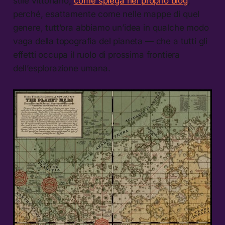
stile vittoriano,
come spiega nel proprio blog
,
perché, esattamente come nelle mappe di quel
genere, tutt’ora abbiamo un’idea in qualche modo
vaga della topografia del pianeta — che a tutti gli
effetti occupa il ruolo di prossima frontiera
dell’esplorazione umana.