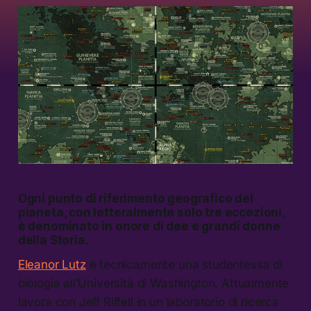
Ogni punto di riferimento geografico del
pianeta, con letteralmente solo tre eccezioni,
è denominato in onore di dee e grandi donne
della Storia.
Eleanor Lutz
è tecnicamente una studentessa di
biologia all’Università di Washington. Attualmente
lavora con Jeff Riffell in un laboratorio di ricerca