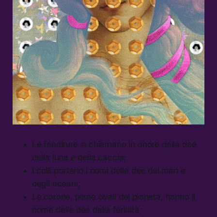
Le fenditure si chiamano in onore delle dee
della luna e della caccia;
I colli portano i nomi delle dee dei mari e
degli oceani;
Le corone, piane ovali del pianeta, hanno il
nome delle dee della fertilità;