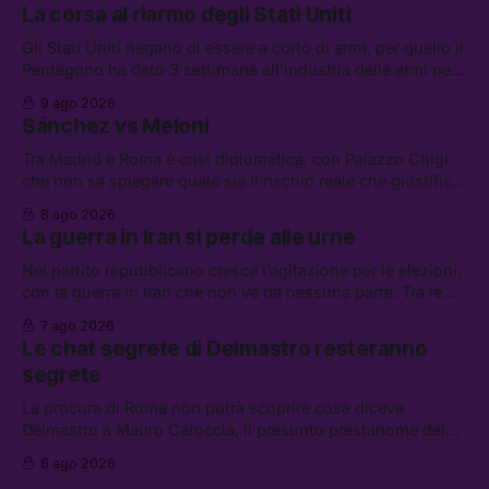
La corsa al riarmo degli Stati Uniti
Gli Stati Uniti negano di essere a corto di armi, per quello il
Pentagono ha dato 3 settimane all’industria delle armi per
presentare piani di riarmo. Tra le altre notizie: il PAM
9 ago 2026
continuerà ad usare i servizi di Palantir, la protesta contro
Sánchez vs Meloni
La Russa, e la centrale elettrica di Amazon in Texas
Tra Madrid e Roma è crisi diplomatica, con Palazzo Chigi
che non sa spiegare quale sia il rischio reale che giustifica
la sospensione di Schengen. Tra le altre notizie: l’accordo
8 ago 2026
di difesa tra Arabia Saudita, Pakistan e Turchia, la crisi del
La guerra in Iran si perde alle urne
carburante irregolare, e un altro caso di IA ribelle
Nel partito repubblicano cresce l’agitazione per le elezioni,
con la guerra in Iran che non va da nessuna parte. Tra le
altre notizie: due alti dirigenti del Mossad hanno perso il
7 ago 2026
lavoro, Schlein prova a mettere in sicurezza la coalizione, e
Le chat segrete di Delmastro resteranno
che cos’è lo “Spiralismo,” la religione degli agenti IA
segrete
La procura di Roma non potrà scoprire cosa diceva
Delmastro a Mauro Caroccia, il presunto prestanome del
clan Senese. Tra le altre notizie: le IDF hanno ripreso gli
6 ago 2026
attacchi in Libano, il governo chiederà 36 miliardi di