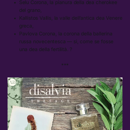
Selu Corona, la pianura della dea cherokee
del grano,
Kallistos Vallis, la valle dell’antica dea Venere
greca,
Pavlova Corona, la corona della ballerina
russa novecentesca — sì, come se fosse
una dea della fertilità. ?
***