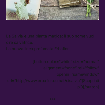
La Salvia è una pianta magica: il suo nome vuol
dire salvatrice.
La nuova linea profumata Erbaflor
[button color=”white” size=”normal”
alignment=”none” rel=”follow”
openin=”samewindow”
url=”http://www.erbaflor.com/it/disalvia”]Scopri di
più[/button]
***