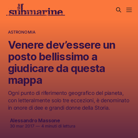
ASTRONOMIA
Venere dev’essere un
posto bellissimo a
giudicare da questa
mappa
Ogni punto di riferimento geografico del pianeta,
con letteralmente solo tre eccezioni, è denominato
in onore di dee e grandi donne della Storia.
Alessandro Massone
30 mar 2017
—
4 minuti di lettura