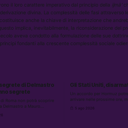
ono il loro carattere imperativo dal principio della
ijmā’
ch
 derivazione divina. La complessità delle fasi attraverso l
 costituisce anche la chiave di interpretazione che andre
questo implica, inevitabilmente, la riconsiderazione del p
ecolo aveva condotto alla formulazione delle sue dottrine
 principi fondanti alla crescente complessità sociale odier
 segrete di Delmastro
Gli Stati Uniti, disarmat
nno segrete
Un accordo per Hormuz potr
arrivare nelle prossime ore, 
 di Roma non potrà scoprire
aumentano i retroscena che 
a Delmastro a Mauro
5 ago 2026
gli Stati Uniti come disarmati.
il presunto prestanome del
26
altre notizie: le storie di chi a
. Tra le altre notizie: le IDF
dispersi di Ceuta, il boom dei
so gli attacchi in Libano, il
diluiti, e quanti attivisti anti 