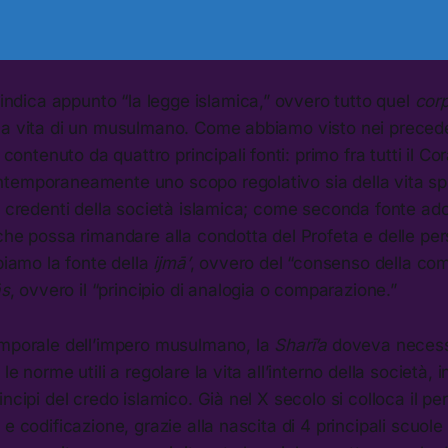
indica appunto “la legge islamica,” ovvero tutto quel
cor
la vita di un musulmano. Come abbiamo visto nei preceden
 contenuto da quattro principali fonti: primo fra tutti il 
temporaneamente uno scopo regolativo sia della vita spir
i credenti della società islamica; come seconda fonte ado
che possa rimandare alla condotta del Profeta e delle pers
bbiamo la fonte della
ijmā’
, ovvero del “consenso della com
ās
, ovvero il “principio di analogia o comparazione.”
emporale dell’impero musulmano, la
Sharī’a
doveva neces
le norme utili a regolare la vita all’interno della società, 
ncipi del credo islamico. Già nel X secolo si colloca il pe
 e codificazione, grazie alla nascita di 4 principali scuol