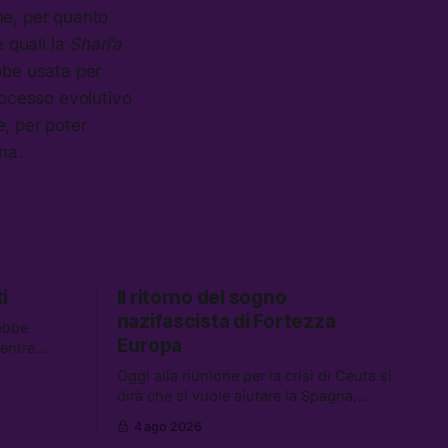
e, per quanto
e quali la
Sharī’a
bbe usata per
rocesso evolutivo
, per poter
na.
i
Il ritorno del sogno
nazifascista di Fortezza
ebbe
Europa
mentre
descrivono
Oggi alla riunione per la crisi di Ceuta si
 Tra le
dirà che si vuole aiutare la Spagna,
spetta i
mentre si lavora per la persecuzione dei
 carburanti
4 ago 2026
migranti. Tra le altre notizie:
data center