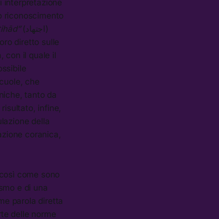
i interpretazione
to riconoscimento
jtihād”
(اجتهاد)
ro diretto sulle
con il quale il
ossibile
scuole, che
oniche, tanto da
risultato, infine,
lazione della
azione coranica,
 così come sono
tismo e di una
me parola diretta
arte delle norme