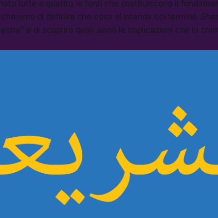
to tutte e quattro le fonti che costituiscono il fondament
rcheremo di definire che cosa si intenda col termine
Sharī
estra” e di scoprire quali siano le implicazioni che lo coi