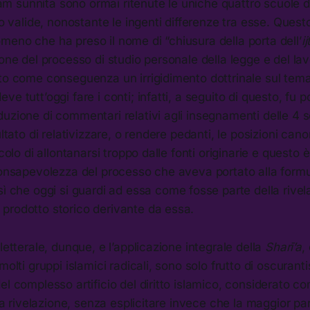
Islam sunnita sono ormai ritenute le uniche quattro scuole d
ico valide, nonostante le ingenti differenze tra esse. Ques
eno che ha preso il nome di “chiusura della porta dell’
i
ione del processo di studio personale della legge e del lavo
to come conseguenza un irrigidimento dottrinale sul tema, 
e tutt’oggi fare i conti; infatti, a seguito di questo, fu p
uzione di commentari relativi agli insegnamenti delle 4 
ultato di relativizzare, o rendere pedanti, le posizioni can
icolo di allontanarsi troppo dalle fonti originarie e questo è 
consapevolezza del processo che aveva portato alla formu
sì che oggi si guardi ad essa come fosse parte della rivel
prodotto storico derivante da essa.
letterale, dunque, e l’applicazione integrale della
Sharī’a
,
molti gruppi islamici radicali, sono solo frutto di oscuran
el complesso artificio del diritto islamico, considerato co
ella rivelazione, senza esplicitare invece che la maggior p