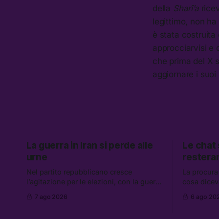
della
Sharī’a
ricev
legittimo, non ha
è stata costruita
approcciarvisi e 
che prima del X s
aggiornare i suoi
La guerra in Iran si perde alle
Le chat
urne
restera
Nel partito repubblicano cresce
La procura
l’agitazione per le elezioni, con la guerra
cosa dicev
in Iran che non va da nessuna parte. Tra
Caroccia, 
7 ago 2026
6 ago 20
le altre notizie: due alti dirigenti del
clan Senese
Mossad hanno perso il lavoro, Schlein
hanno ripre