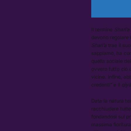
Il termine
Sharī’a
devono regolare 
Sharī’a
trae il suo
sappiamo, ha con
quella sociale de
ovvero tutto ciò 
vicine. Infine, a
credenti” e il
qiy
Data la natura t
racchiudere tutte 
fondandosi sui pri
massima fioritura