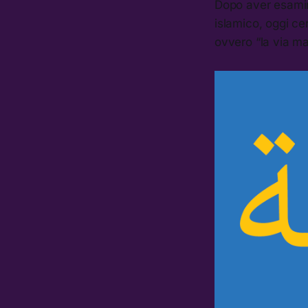
Dopo aver esamina
islamico, oggi ce
ovvero “la via ma