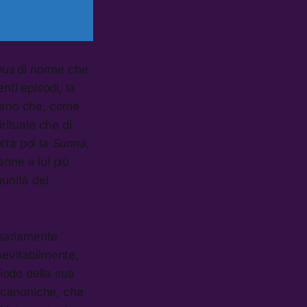
pus
di norme che
ti episodi, la
Corano che, come
ituale che di
tta poi la
Sunna
,
one a lui più
unità dei
sariamente
inevitabilmente,
riodo della sua
e canoniche, che