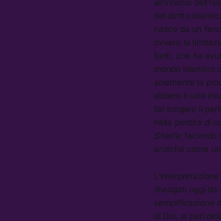
all’interno dell’
del diritto islam
nasce da un fenom
ovvero la limitaz
fonti, che ha avu
mondo islamico dev
solamente la prod
ebbero il solo ris
far sorgere il per
nella perdita di 
Sharī’a
, facendo 
anziché come un 
L’interpretazione 
divulgati oggi da 
semplificazione d
di Dio, al pari d