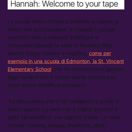
Le scuole hanno iniziato a proibirne la visione ai
minori non accompagnati. In Canada i consigli
scolastici stanno vietando addirittura le
discussioni riguardo la serie 13 Reasons Why,
perché troppo violenta e negativa,
come per
esempio in una scuola di Edmonton, la St. Vincent
Elementary School
, che ha comunicato ai genitori
degli studenti che è vietato anche nominare lo
show dentro all’edificio scolastico.
“La discussione che si sta svolgendo a scuola è
preoccupante. La serie non è adatta ai minori e
parla del suicidio di una ragazza liceale. Lo show
include violenza, sangue, blasfemia, alcol,