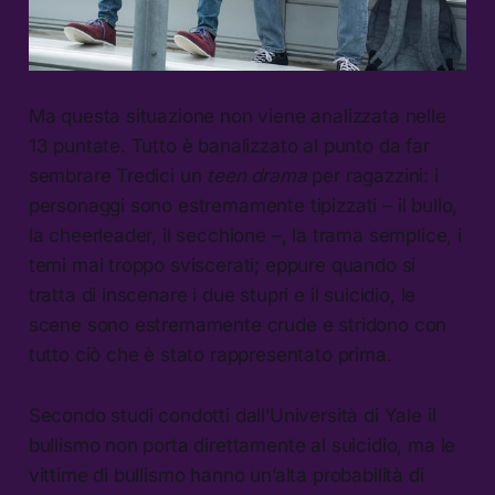
Ma questa situazione non viene analizzata nelle
13 puntate. Tutto è banalizzato al punto da far
sembrare Tredici un
teen drama
per ragazzini: i
personaggi sono estremamente tipizzati – il bullo,
la cheerleader, il secchione –, la trama semplice, i
temi mai troppo sviscerati; eppure quando si
tratta di inscenare i due stupri e il suicidio, le
scene sono estremamente crude e stridono con
tutto ciò che è stato rappresentato prima.
Secondo studi condotti dall’Università di Yale il
bullismo non porta direttamente al suicidio, ma le
vittime di bullismo hanno un’alta probabilità di