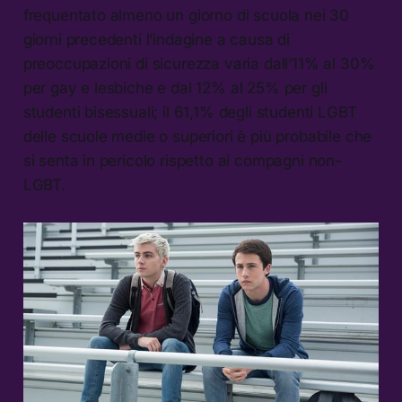
frequentato almeno un giorno di scuola nei 30
giorni precedenti l’indagine a causa di
preoccupazioni di sicurezza varia dall’11% al 30%
per gay e lesbiche e dal 12% al 25% per gli
studenti bisessuali; il 61,1% degli studenti LGBT
delle scuole medie o superiori è più probabile che
si senta in pericolo rispetto ai compagni non-
LGBT.