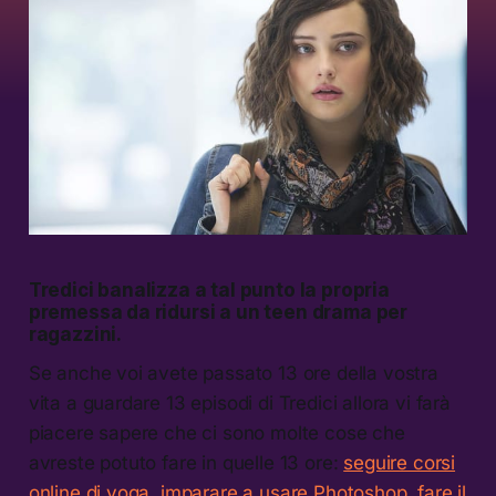
Tredici banalizza a tal punto la propria
premessa da ridursi a un
teen drama
per
ragazzini.
Se anche voi avete passato 13 ore della vostra
vita a guardare 13 episodi di Tredici allora vi farà
piacere sapere che ci sono molte cose che
avreste potuto fare in quelle 13 ore:
seguire corsi
online di yoga
,
imparare a usare Photoshop
,
fare il