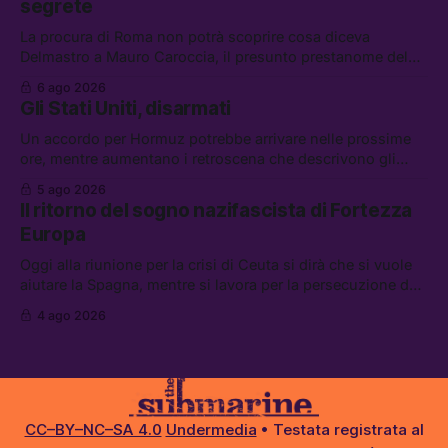
segrete
La procura di Roma non potrà scoprire cosa diceva
Delmastro a Mauro Caroccia, il presunto prestanome del
clan Senese. Tra le altre notizie: le IDF hanno ripreso gli
6 ago 2026
attacchi in Libano, il governo chiederà 36 miliardi di
Gli Stati Uniti, disarmati
flessibilità in armi e energia, e Grokipedia è già stata
abbandonata
Un accordo per Hormuz potrebbe arrivare nelle prossime
ore, mentre aumentano i retroscena che descrivono gli
Stati Uniti come disarmati. Tra le altre notizie: le storie di
5 ago 2026
chi aspetta i dispersi di Ceuta, il boom dei carburanti
Il ritorno del sogno nazifascista di Fortezza
diluiti, e quanti attivisti anti data center sono stati arrestati
Europa
Oggi alla riunione per la crisi di Ceuta si dirà che si vuole
aiutare la Spagna, mentre si lavora per la persecuzione dei
migranti. Tra le altre notizie: l’esplosione di aborti
4 ago 2026
spontanei a Gaza, un giovane di 19 anni è morto sotto il
sole per raccogliere pomodori, e cosa dice l’AI Act europeo
CC–BY–NC–SA 4.0
Undermedia
• Testata registrata al