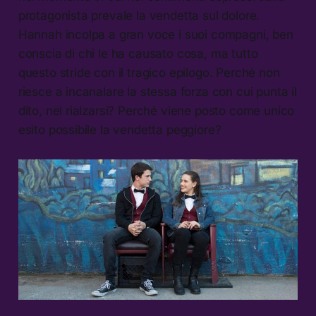
protagonista prevale la vendetta sul dolore.
Hannah incolpa a gran voce i suoi compagni, ben
conscia di chi le ha causato cosa, ma tutto
questo stride con il tragico epilogo. Perché non
riesce a incanalare la stessa forza con cui punta il
dito, nel rialzarsi? Perché viene posto come unico
esito possibile la vendetta peggiore?