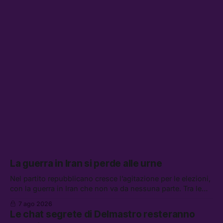
La guerra in Iran si perde alle urne
Nel partito repubblicano cresce l’agitazione per le elezioni,
con la guerra in Iran che non va da nessuna parte. Tra le
altre notizie: due alti dirigenti del Mossad hanno perso il
7 ago 2026
lavoro, Schlein prova a mettere in sicurezza la coalizione, e
Le chat segrete di Delmastro resteranno
che cos’è lo “Spiralismo,” la religione degli agenti IA