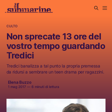
CULTO
Non sprecate 13 ore del
vostro tempo guardando
Tredici
Tredici banalizza a tal punto la propria premessa
da ridursi a sembrare un teen drama per ragazzini.
Elena Buzzo
1 mag 2017
—
6 minuti di lettura