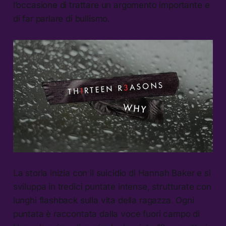
l’occasione di trattare un argomento importante e
di far parlare di bullismo.
La storia inizia con il suicidio di Hannah Baker e si
sviluppa in tredici puntate intense, strutturate con
lunghi flashback sulla vita della ragazza. Ogni
puntata è raccontata dalla voce fuori campo di