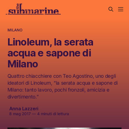
MILANO
Linoleum, la serata
acqua e sapone di
Milano
Quattro chiacchiere con Teo Agostino, uno degli
ideatori di Linoleum, “la serata acqua e sapone di
Milano: tanto lavoro, pochi fronzoli, amicizia e
divertimento.”
Anna Lazzeri
8 mag 2017
—
4 minuti di lettura