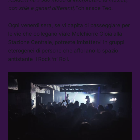
co
n stile e generi differenti,”
chiarisce Teo.
Ogni venerdì sera, se vi capita di passeggiare per
le vie che collegano viale Melchiorre Gioia alla
Stazione Centrale, potreste imbattervi in gruppi
eterogenei di persone che affollano lo spazio
antistante il Rock ‘n’ Roll.