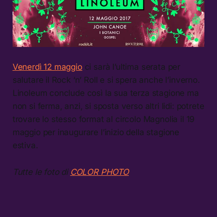
Venerdì 12 maggio
ci sarà l’ultima serata per
salutare il Rock ‘n’ Roll e si spera anche l’inverno.
Linoleum conclude così la sua terza stagione ma
non si ferma, anzi, si sposta verso altri lidi: potrete
trovare lo stesso format al circolo Magnolia il 19
maggio per inaugurare l’inizio della stagione
estiva.
Tutte le foto di
COLOR PHOTO