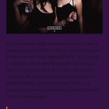
Ciò che spinge molte persone a uscire di casa e
andare proprio al Rock ‘n’ Roll è, a dire di Davide,
il fatto che non ci sia niente di finto.
“Se ti piace
un gruppo vieni a sentirlo suonare dal vivo e a
fine concerto puoi fare due chiacchiere con il
cantante. Se fai tardi perché hai una cena e ti
perdi concerto, puoi arrivare per il dj set. La
situazione è sempre divertente e nessuno cerca
di fare il personaggio.