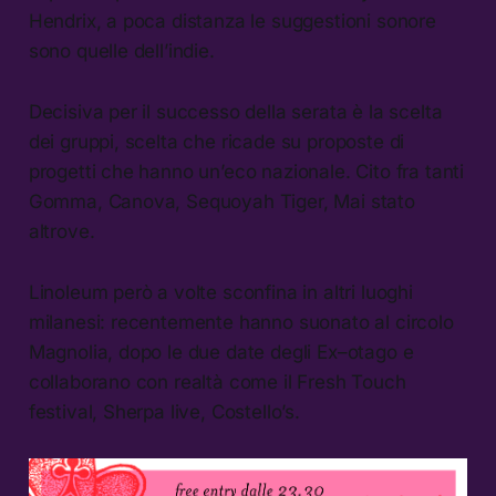
Hendrix, a poca distanza le suggestioni sonore
sono quelle dell’indie.
Decisiva per il successo della serata è la scelta
dei gruppi, scelta che ricade su proposte di
progetti che hanno un’eco nazionale. Cito fra tanti
Gomma, Canova, Sequoyah Tiger, Mai stato
altrove.
Linoleum però a volte sconfina in altri luoghi
milanesi: recentemente hanno suonato al circolo
Magnolia, dopo le due date degli Ex–otago e
collaborano con realtà come il Fresh Touch
festival, Sherpa live, Costello’s.