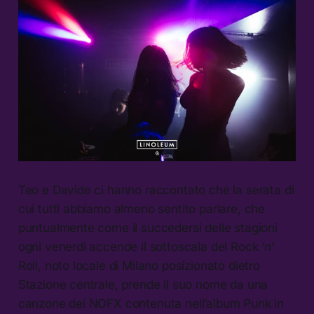
Teo e Davide ci hanno raccontato che la serata di
cui tutti abbiamo almeno sentito parlare, che
puntualmente come il succedersi delle stagioni
ogni venerdì accende il sottoscala del Rock ‘n’
Roll, noto locale di Milano posizionato dietro
Stazione centrale, prende il suo nome da una
canzone dei NOFX contenuta nell’album Punk in