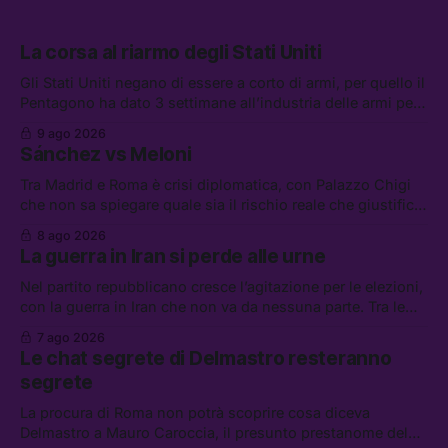
La corsa al riarmo degli Stati Uniti
Gli Stati Uniti negano di essere a corto di armi, per quello il
Pentagono ha dato 3 settimane all’industria delle armi per
presentare piani di riarmo. Tra le altre notizie: il PAM
9 ago 2026
continuerà ad usare i servizi di Palantir, la protesta contro
Sánchez vs Meloni
La Russa, e la centrale elettrica di Amazon in Texas
Tra Madrid e Roma è crisi diplomatica, con Palazzo Chigi
che non sa spiegare quale sia il rischio reale che giustifica
la sospensione di Schengen. Tra le altre notizie: l’accordo
8 ago 2026
di difesa tra Arabia Saudita, Pakistan e Turchia, la crisi del
La guerra in Iran si perde alle urne
carburante irregolare, e un altro caso di IA ribelle
Nel partito repubblicano cresce l’agitazione per le elezioni,
con la guerra in Iran che non va da nessuna parte. Tra le
altre notizie: due alti dirigenti del Mossad hanno perso il
7 ago 2026
lavoro, Schlein prova a mettere in sicurezza la coalizione, e
Le chat segrete di Delmastro resteranno
che cos’è lo “Spiralismo,” la religione degli agenti IA
segrete
La procura di Roma non potrà scoprire cosa diceva
Delmastro a Mauro Caroccia, il presunto prestanome del