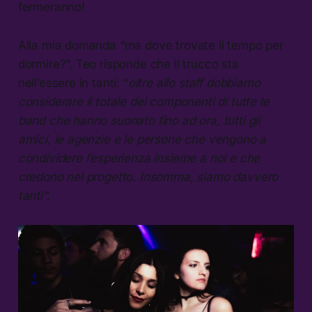
fermeranno!
Alla mia domanda “ma dove trovate il tempo per
dormire?”, Teo risponde che il trucco sta
nell’essere in tanti: “
oltre allo staff dobbiamo
considerare il totale dei componenti di tutte le
band che hanno suonato fino ad ora, tutti gli
amici, le agenzie e le persone che vengono a
condividere l’esperienza insieme a noi e che
credono nel progetto. Insomma, siamo davvero
tanti”.