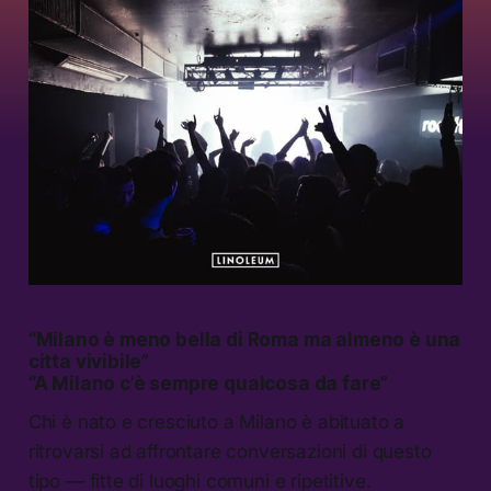
“Milano è meno bella di Roma ma almeno è una
citta vivibile”
“A Milano c’è sempre qualcosa da fare”
Chi è nato e cresciuto a Milano è abituato a
ritrovarsi ad affrontare conversazioni di questo
tipo — fitte di luoghi comuni e ripetitive.