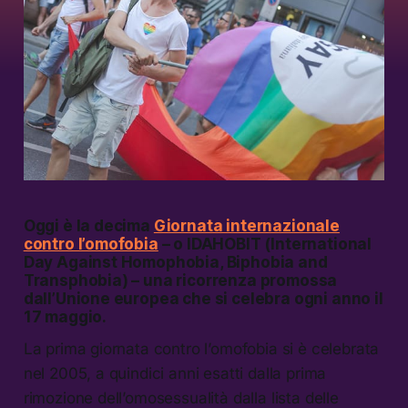
Oggi è la decima
Giornata internazionale
contro l’omofobia
– o IDAHOBIT (International
Day Against Homophobia, Biphobia and
Transphobia) – una ricorrenza promossa
dall’Unione europea che si celebra ogni anno il
17 maggio.
La prima giornata contro l’omofobia si è celebrata
nel 2005, a quindici anni esatti dalla prima
rimozione dell’omosessualità dalla lista delle