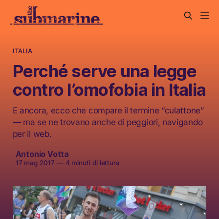
ITALIA
Perché serve una legge
contro l’omofobia in Italia
E ancora, ecco che compare il termine “culattone”
— ma se ne trovano anche di peggiori, navigando
per il web.
Antonio Votta
17 mag 2017
—
4 minuti di lettura