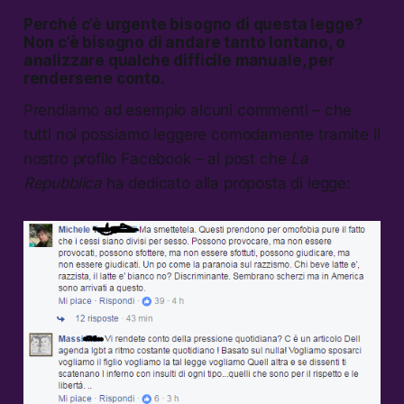
Perché c’è urgente bisogno di questa legge?
Non c’è bisogno di andare tanto lontano, o
analizzare qualche difficile manuale, per
rendersene conto.
Prendiamo ad esempio alcuni commenti – che
tutti noi possiamo leggere comodamente tramite il
nostro profilo Facebook – al post che
La
Repubblica
ha dedicato alla proposta di legge: