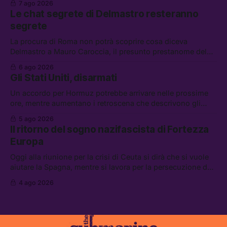
7 ago 2026
lavoro, Schlein prova a mettere in sicurezza la coalizione, e
Le chat segrete di Delmastro resteranno
che cos’è lo “Spiralismo,” la religione degli agenti IA
segrete
La procura di Roma non potrà scoprire cosa diceva
Delmastro a Mauro Caroccia, il presunto prestanome del
clan Senese. Tra le altre notizie: le IDF hanno ripreso gli
6 ago 2026
attacchi in Libano, il governo chiederà 36 miliardi di
Gli Stati Uniti, disarmati
flessibilità in armi e energia, e Grokipedia è già stata
abbandonata
Un accordo per Hormuz potrebbe arrivare nelle prossime
ore, mentre aumentano i retroscena che descrivono gli
Stati Uniti come disarmati. Tra le altre notizie: le storie di
5 ago 2026
chi aspetta i dispersi di Ceuta, il boom dei carburanti
Il ritorno del sogno nazifascista di Fortezza
diluiti, e quanti attivisti anti data center sono stati arrestati
Europa
Oggi alla riunione per la crisi di Ceuta si dirà che si vuole
aiutare la Spagna, mentre si lavora per la persecuzione dei
migranti. Tra le altre notizie: l’esplosione di aborti
4 ago 2026
spontanei a Gaza, un giovane di 19 anni è morto sotto il
sole per raccogliere pomodori, e cosa dice l’AI Act europeo