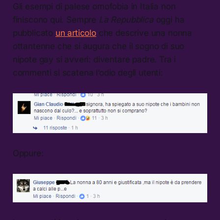
Gli esempi di palese omofobia in Italia non
finiscono qui. Sempre
La Repubblica
oggi ha
pubblicato
un articolo
che descrive una nonna
ottantenne che si augura che il sogno di suo
nipote gay si avveri: diventare padre. Tra i
commenti si scatena l’odio degli utenti:
Oppure: