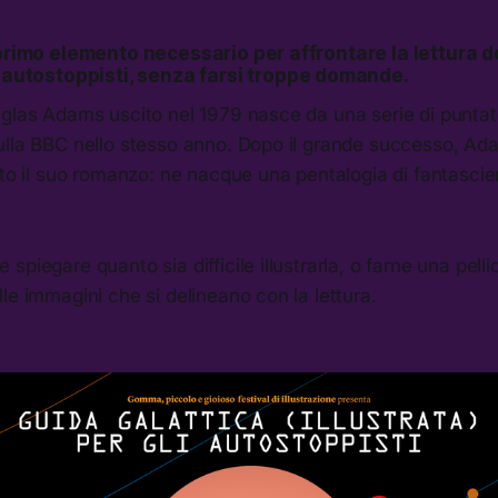
 primo elemento necessario per affrontare la lettura d
i autostoppisti
, senza farsi troppe domande.
uglas Adams uscito nel 1979 nasce da una serie di puntat
ulla BBC nello stesso anno. Dopo il grande successo, Ad
tto il suo romanzo: ne nacque una pentalogia di fantasci
spiegare quanto sia difficile illustrarla, o farne una pell
le immagini che si delineano con la lettura.