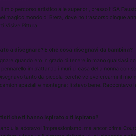
o il mio percorso artistico alle superiori, presso l’ISA Faus
 nel magico mondo di Brera, dove ho trascorso cinque ann
ti Visive Pittura.
iato a disegnare? E che cosa disegnavi da bambina?
egnare quando ero in grado di tenere in mano qualsiasi c
o pennarello imbrattando i muri di casa della nonna con 
 Disegnavo tanto da piccola perché volevo crearmi il mio
i, camion spaziali e montagne: lì stavo bene. Raccontavo le
tisti che ti hanno ispirato o ti ispirano?
anciulla adoravo l’Impressionismo, ma ancor prima Cour