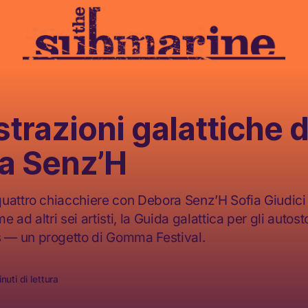
ustrazioni galattiche d
a Senz’H
uattro chiacchiere con Debora Senz’H Sofia Giudici
me ad altri sei artisti, la Guida galattica per gli autost
— un progetto di Gomma Festival.
nuti di lettura