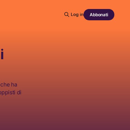
Log in
Abbonati
i
 che ha
oppisti di