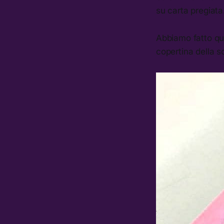
su carta pregiata
Abbiamo fatto qu
copertina della s