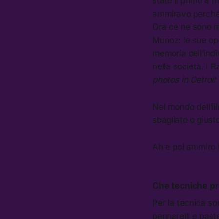
stato il primo a 
ammiravo perché r
Ora ce ne sono mo
Munoz: le sue oper
memoria dell’ind
nella società. I R
photos in Detroit
Nel mondo dell’il
sbagliato o giusto
Ah e poi ammiro 
Che tecniche pr
Per la tecnica son
pennarelli e pastel