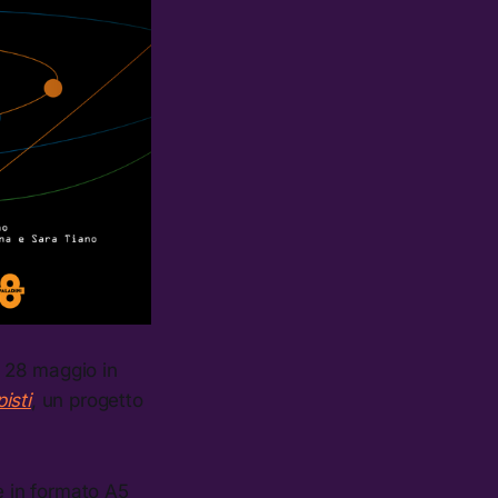
a 28 maggio in
isti
, un progetto
e in formato A5