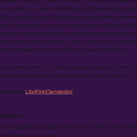
mandare a fanculo il sistema dell’arte, rivoluzionandolo al
accontava la vera vita del tempo di allora senza troppi f
lti, soprattutto quelli che trattano il tema della memor
e ci invitano ad informarci sulle capacità dell’arte di rifl
ividuo e sulla necessità stessa della memoria collettiva
agazzi del collettivo Cesura, li adoro, sono veri: uno dei l
mi ha cambiato e la percezione e visione del ricordo.
lustrazione invece mi colpisce qualsiasi gesto sia vero e 
 ma bellezza nel tratto, nelle cromie e nella storia che c’è
tantissimo
LibriFintiClandestini
!
eferisci?
o un miscuglio: ho fatto un po’ di tutto, ma la mia preferi
li colorati, tutta la vita!