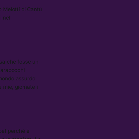
to Melotti di Cantù
i nel
osa che fosse un
scarabocchi
 mondo assurdo
 mie, giornate i
bet perché è