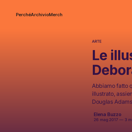
Perché
Archivio
Merch
ARTE
Le ill
Debor
Abbiamo fatto q
illustrato, assie
Douglas Adams 
Elena Buzzo
26 mag 2017
—
3 mi