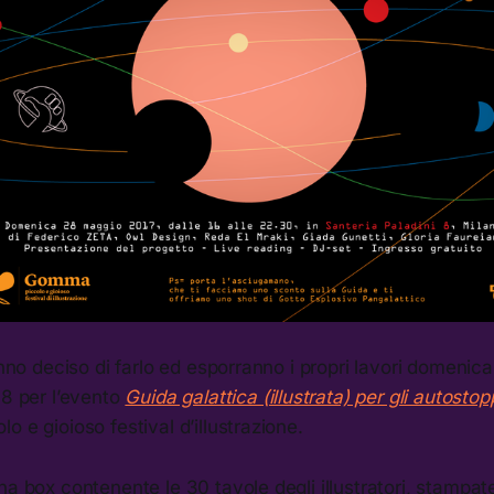
hanno deciso di farlo ed esporranno i propri lavori domenic
 8 per l’evento
Guida galattica (illustrata) per gli autostopp
o e gioioso festival d’illustrazione.
na box contenente le 30 tavole degli illustratori, stampat