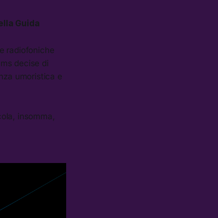
ella
Guida
e radiofoniche
ams decise di
enza umoristica e
icola, insomma,