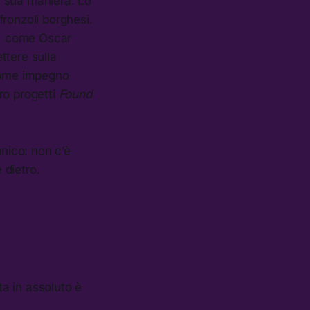
la sua maniera. Lo
ronzoli borghesi.
ia, come Oscar
ettere sulla
 come impegno
oro progetti
Found
unico: non c’è
 dietro.
ta in assoluto è