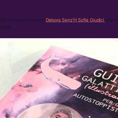
.
attro chiacchiere con
Debora Senz’H Sofia Giudici
che ha
catola.