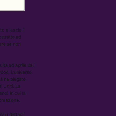
o e lascia il
ostretto ad
vare se non
buita ad aprile dal
ood. L’universo
ità ha piegato
 Uniti. La
no) in cui la
creazione.
ai i dettagli