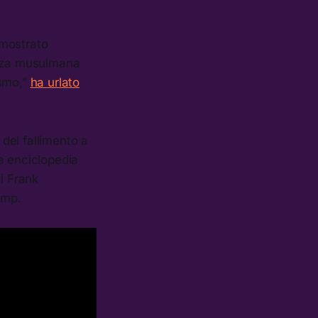
imostrato
azza musulmana
ismo,”
ha urlato
 del fallimento a
a enciclopedia
i Frank
ump.