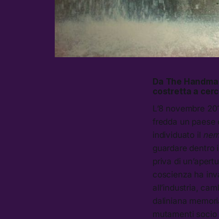
Da
The Handmai
costretta a cerca
L’8 novembre 2016
fredda un paese c
individuato il
nem
guardare dentro i
priva di un’apertu
coscienza ha invas
all’industria, ca
daliniana memori
mutamenti socio c