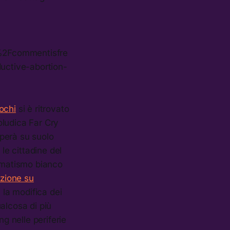
%2Fcommentisfre
ctive-abortion-
ochi
si è ritrovato
eoludica Far Cry
pperà su suolo
le cittadine del
rematismo bianco
izione su
, la modifica dei
ualcosa di più
ng nelle periferie