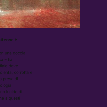
unitense è
con una doccia
ca – ha
diale deve
olenta, corrotta e
ta presa di
nologia
no lucido di
e a questi