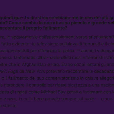
 quindi questo drastico cambiamento in uno dei più gr
ndo? Come cambia la narrativa su piccolo e grande s
accontare il proprio fallimento?
re, lo spostamento dell’entertainment verso orientamenti
ra fatto evidente: la televisione pullulava di terroristi e il
ci marines caduti per difendere la patria — anche i video
one su fantomatici ultra-nazionalisti russi e terroristi islam
ltre che in Afghanistan e Iraq. Erano ormai lontani gli ann
997: Fuga da New York
potevano raccontare la decadenza
 o il fallimento del suo conservatorismo in chiave allegor
riprendere il controllo per ridare sicurezza a una nazio
esa di registi come Michael Bay pronti a incarnare con le
 e nero, in cui il bene prevale sempre sul male — e non c
e strisce.