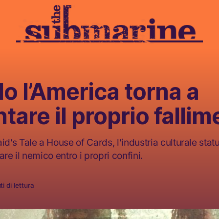
 l’America torna a
tare il proprio falli
’s Tale a House of Cards, l’industria culturale stat
are il nemico entro i propri confini.
i di lettura