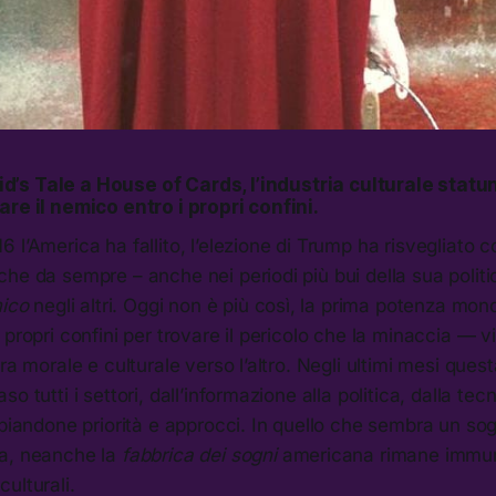
d’s Tale
a
House of Cards
, l’industria culturale stat
re il nemico entro i propri confini.
 l’America ha fallito, l’elezione di Trump ha risvegliato 
he da sempre – anche nei periodi più bui della sua politi
ico
negli altri. Oggi non è più così, la prima potenza mon
 propri confini per trovare il pericolo che la minaccia — vi
ra morale e culturale verso l’altro. Negli ultimi mesi ques
o tutti i settori, dall’informazione alla politica, dalla tec
mbiandone priorità e approcci. In quello che sembra un sog
a, neanche la
fabbrica dei sogni
americana rimane immun
ulturali.