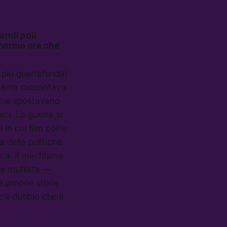
andi poli
chermo ora che
 più guerrafondai
 cinema raccontava
game spostavano
ici. La guerra si
i in cui film come
 delle politiche
ica. Il machismo
ne mutilata —
 proprie storie
’è dubbio che il