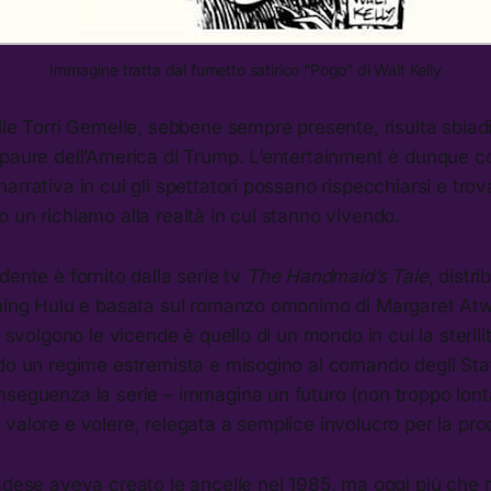
Immagine tratta dal fumetto satirico “Pogo” di Walt Kelly
lle Torri Gemelle, sebbene sempre presente, risulta sbiadit
 paure dell’America di Trump. L’entertainment è dunque c
arrativa in cui gli spettatori possano rispecchiarsi e tro
 un richiamo alla realtà in cui stanno vivendo.
dente è fornito dalla serie tv
The Handmaid’s Tale
, distri
aming Hulu e basata sul romanzo omonimo di Margaret Atw
i svolgono le vicende è quello di un mondo in cui la steril
do un regime estremista e misogino al comando degli Stati
seguenza la serie – immagina un futuro (non troppo lonta
valore e volere, relegata a semplice involucro per la pro
adese aveva creato le ancelle nel 1985, ma oggi più che m