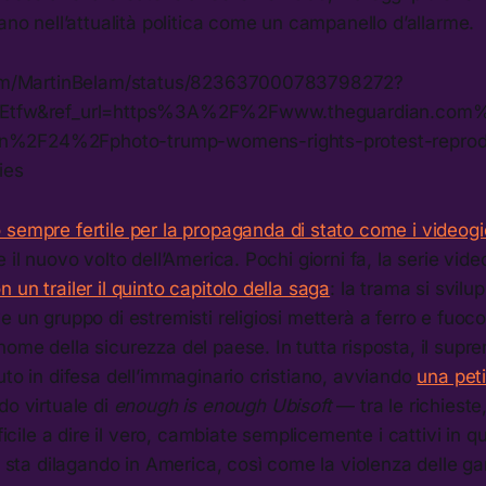
nano nell’attualità politica come un campanello d’allarme.
.com/MartinBelam/status/823637000783798272?
5Etfw&ref_url=https%3A%2F%2Fwww.theguardian.com
%2F24%2Fphoto-trump-womens-rights-protest-reprodu
ies
 sempre fertile per la propaganda di stato come i videogi
 il nuovo volto dell’America. Pochi giorni fa, la serie vid
 un trailer il quinto capitolo della saga
: la trama si svilu
e un gruppo di estremisti religiosi metterà a ferro e fuoco 
ome della sicurezza del paese. In tutta risposta, il sup
uto in difesa dell’immaginario cristiano, avviando
una pet
ido virtuale di
enough is enough Ubisoft
— tra le richieste
fficile a dire il vero, cambiate semplicemente i cattivi in q
am sta dilagando in America, così come la violenza delle ga