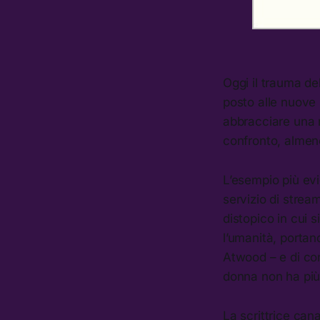
Oggi il trauma de
posto alle nuove
abbracciare una n
confronto, almeno
L’esempio più evi
servizio di stre
distopico in cui s
l’umanità, portan
Atwood – e di con
donna non ha più 
La scrittrice can