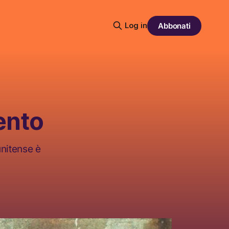
Log in
Abbonati
mento
unitense è