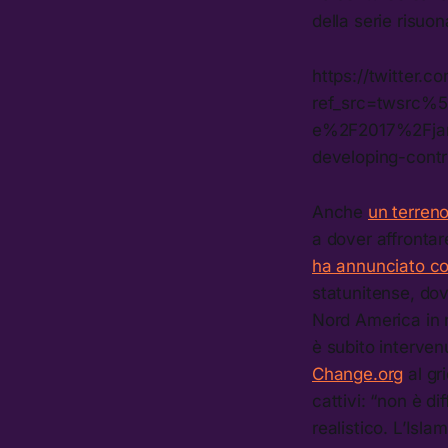
della serie risuo
https://twitter
ref_src=twsrc%
e%2F2017%2Fjan
developing-contr
Anche
un terreno
a dover affrontare
ha annunciato con
statunitense, dov
Nord America in n
è subito interven
Change.org
al gr
cattivi: “non è di
realistico. L’Isl