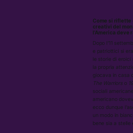
Come si riflette
creativi del mo
l’America deve r
Dopo l’11 settemb
e patriottici si e
le storie di eroi
la propria attenzi
giocava in casa o
The Warriors
o
1
sociali americane
americano doveva 
ecco dunque l’asc
un modo in bianco
bene sia a stelle 