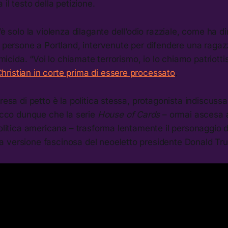
 il testo della petizione.
c’è solo la violenza dilagante dell’odio razziale, come ha d
ue persone a Portland, intervenute per difendere una rag
’omicida. “Voi lo chiamate terrorismo, io lo chiamo patriott
ristian in corte prima di essere processato
.
resa di petto è la politica stessa, protagonista indiscussa
 Ecco dunque che la serie
House of Cards
– ormai ascesa 
politica americana – trasforma lentamente il personaggio d
 versione fascinosa del neoeletto presidente Donald Tr