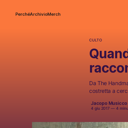
Perché
Archivio
Merch
CULTO
Quando
raccon
Da The Handmaid
costretta a cerc
Jacopo Musicco
4 giu 2017
—
4 minut