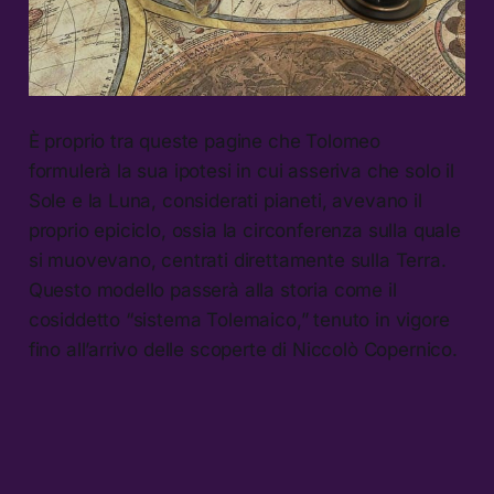
È proprio tra queste pagine che Tolomeo
formulerà la sua ipotesi in cui asseriva che solo il
Sole e la Luna, considerati pianeti, avevano il
proprio epiciclo, ossia la circonferenza sulla quale
si muovevano, centrati direttamente sulla Terra.
Questo modello passerà alla storia come il
cosiddetto “sistema Tolemaico,” tenuto in vigore
fino all’arrivo delle scoperte di Niccolò Copernico.