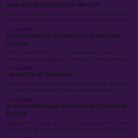
La guerra in Iran si perde alle urne
Nel partito repubblicano cresce l’agitazione per le elezioni,
con la guerra in Iran che non va da nessuna parte. Tra le
altre notizie: due alti dirigenti del Mossad hanno perso il
7 ago 2026
lavoro, Schlein prova a mettere in sicurezza la coalizione, e
Le chat segrete di Delmastro resteranno
che cos’è lo “Spiralismo,” la religione degli agenti IA
segrete
La procura di Roma non potrà scoprire cosa diceva
Delmastro a Mauro Caroccia, il presunto prestanome del
clan Senese. Tra le altre notizie: le IDF hanno ripreso gli
6 ago 2026
attacchi in Libano, il governo chiederà 36 miliardi di
Gli Stati Uniti, disarmati
flessibilità in armi e energia, e Grokipedia è già stata
abbandonata
Un accordo per Hormuz potrebbe arrivare nelle prossime
ore, mentre aumentano i retroscena che descrivono gli
Stati Uniti come disarmati. Tra le altre notizie: le storie di
5 ago 2026
chi aspetta i dispersi di Ceuta, il boom dei carburanti
Il ritorno del sogno nazifascista di Fortezza
diluiti, e quanti attivisti anti data center sono stati arrestati
Europa
Oggi alla riunione per la crisi di Ceuta si dirà che si vuole
aiutare la Spagna, mentre si lavora per la persecuzione dei
migranti. Tra le altre notizie: l’esplosione di aborti