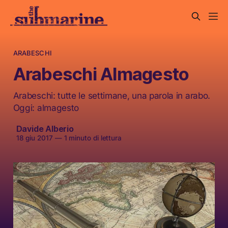
ARABESCHI
Arabeschi Almagesto
Arabeschi: tutte le settimane, una parola in arabo.
Oggi: almagesto
Davide Alberio
18 giu 2017
—
1 minuto di lettura