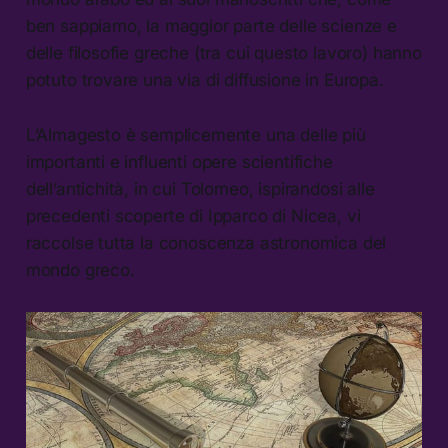
ben sappiamo, la maggior parte delle scienze e
delle filosofie greche (tra cui questo lavoro) hanno
potuto trovare una via di diffusione in Europa.
L’Almagesto è semplicemente una delle più
importanti e influenti opere scientifiche
dell’antichità, in cui Tolomeo, ispirandosi alle
precedenti scoperte di Ipparco di Nicea, vi
raccolse tutta la conoscenza astronomica del
mondo greco.