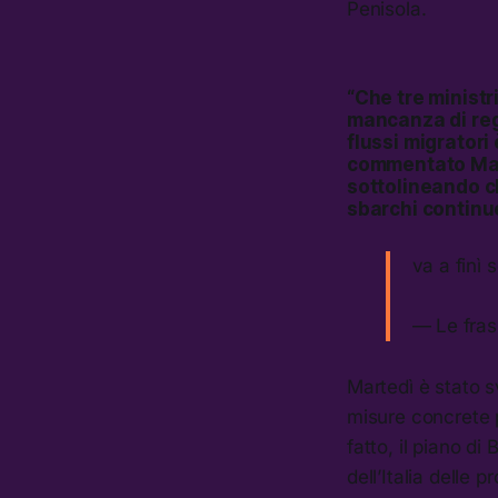
Penisola.
“Che tre minist
mancanza di reg
flussi migratori 
commentato Mar
sottolineando ch
sbarchi continu
va a finì
— Le fras
Martedì è stato s
misure concrete pe
fatto, il piano d
dell’Italia delle