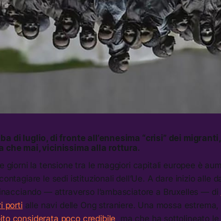
a di luglio, di fronte all’ennesima “crisi” dei migranti,
a che mai, vicinissima alla rottura.
ue giorni la tensione tra le maggiori capitali europee è au
contagiare le sedi istituzionali dell’Ue. A dare inizio alle 
 minacciando — attraverso l’ambasciatore a Bruxelles — di
i porti
alle navi delle Ong straniere. Una mossa estrema, 
ito considerata poco credibile
, ma che ha sottolineato le