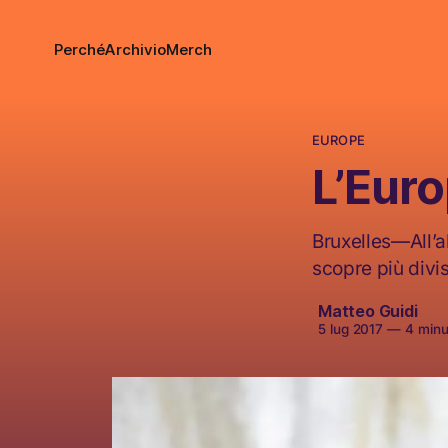
Perché
Archivio
Merch
EUROPE
L’Euro
Bruxelles—All’al
scopre più divis
Matteo Guidi
5 lug 2017
—
4 minut