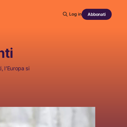
Log in
Abbonati
nti
i, l’Europa si