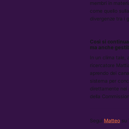
membri in materia
come quello sull
divergenze tra i 
Così si continua 
ma anche gestib
In un clima tale,
ricercatore Matti
aprendo dei canal
sistema per conc
direttamente nei 
della Commissione
Segui
Matteo
su 