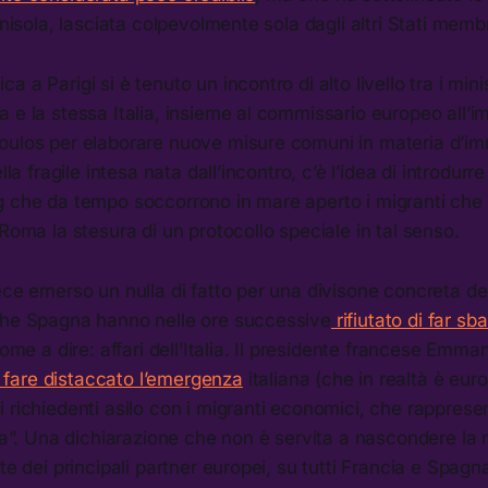
enisola, lasciata colpevolmente sola dagli altri Stati membr
 a Parigi si è tenuto un incontro di alto livello tra i minist
 e la stessa Italia, insieme al commissario europeo all’
oulos per elaborare nuove misure comuni in materia d’imm
lla fragile intesa nata dall’incontro, c’è l’idea di introdurr
g che da tempo soccorrono in mare aperto i migranti che 
 Roma la stesura di un protocollo speciale in tal senso.
ece emerso un nulla di fatto per una divisone concreta deg
che Spagna hanno nelle ore successive
rifiutato di far sb
Come a dire: affari dell’Italia. Il presidente francese Em
fare distaccato l’emergenza
italiana (che in realtà è eur
 richiedenti asilo con i migranti economici, che rapprese
lia”. Una dichiarazione che non è servita a nascondere l
te dei principali partner europei, su tutti Francia e Spagn