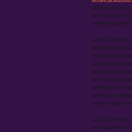
difesa austriaco,
la Farnesina si è
ministro dell’inte
A dire il vero at
del filo spinato.
Viktor Orban di a
balcanica durante
degli Stati europe
ritornello dell’e
partenze e la frag
come un castello 
questo luglio la t
Così si continua a
anche gestibile 