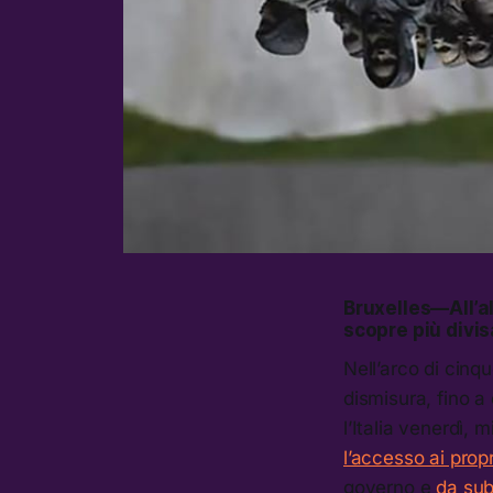
Bruxelles—All’alb
scopre più divis
Nell’arco di cinq
dismisura, fino a 
l’Italia venerdì,
l’accesso ai propr
governo e
da sub