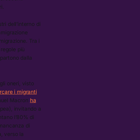
i.
ri dell’interno di
immigrazione
igrazione. Tra i
e regole più
partono dalla
li oneri, visto
arcare i migranti
manuel Macron
ha
opea), invitando a
ntano l’80% di
a mancanza di
a, verso la