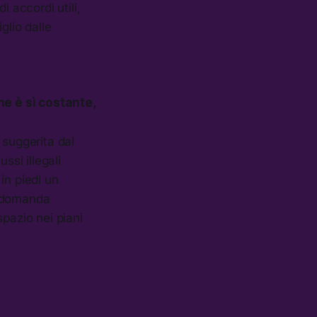
 accordi utili,
glio dalle
he è sì costante,
 suggerita dal
ussi illegali
in piedi un
o domanda
pazio nei piani