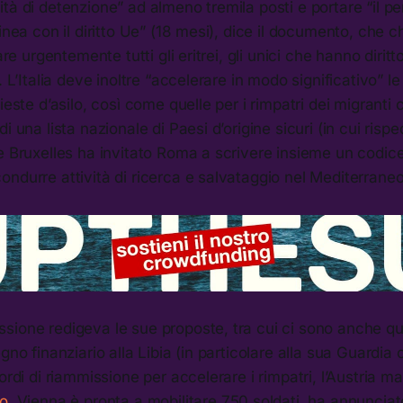
tà di detenzione” ad almeno tremila posti e portare “il p
linea con il diritto Ue” (18 mesi), dice il documento, che 
are urgentemente tutti gli eritrei, gli unici che hanno diritt
. L’Italia deve inoltre “accelerare in modo significativo” l
ieste d’asilo, così come quelle per i rimpatri dei migranti
i una lista nazionale di Paesi d’origine sicuri (in cui risped
e Bruxelles ha invitato Roma a scrivere insieme un codic
ndurre attività di ricerca e salvataggio nel Mediterraneo
sione redigeva le sue proposte, tra cui ci sono anche qu
gno finanziario alla Libia (in particolare alla sua Guardia 
cordi di riammissione per accelerare i rimpatri, l’Austria 
ro
. Vienna è pronta a mobilitare 750 soldati, ha annunciato