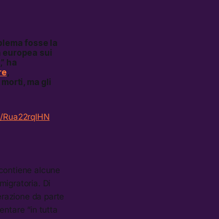
blema fosse la
a europea sui
,” ha
re
,
morti, ma gli
om/Rua22rqlHN
 contiene alcune
migratoria. Di
lerazione da parte
entare “in tutta