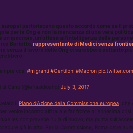
ri europei partoriscano questo accordo come se il pro
ole per le Ong e non la mancanza di una vera politic
è un’ipocrisia, un’offesa all’intelligenza delle persone
co Bertotto,
rappresentante di Medici senza frontie
e senza il lavoro delle Ong ci sarebbero soltanto più 
erebbero.
 sempre così
#migranti
#Gentiloni
#Macron
pic.twitter.c
i di Osho (@lefrasidiosho)
July 3, 2017
velato il
Piano d’Azione della Commissione europea
, che
r venire incontro all’Italia e far fronte all’ennesima crisi 
i Bruxelles non prevede nulla di nuovo, ma punta sull’acce
 procedure già in atto. Per la Commissione, Roma deve aum