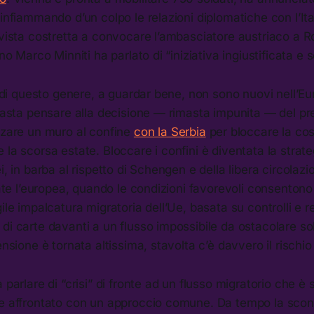
 infiammando d’un colpo le relazioni diplomatiche con l’Ita
 vista costretta a convocare l’ambasciatore austriaco a R
rno Marco Minniti ha parlato di “iniziativa ingiustificata e
ti di questo genere, a guardar bene, non sono nuovi nell’Eu
 Basta pensare alla decisione — rimasta impunita — del p
lzare un muro al confine
con la Serbia
per bloccare la cos
 la scorsa estate. Bloccare i confini è diventata la strateg
i, in barba al rispetto di Schengen e della libera circolazio
state l’europea, quando le condizioni favorevoli consenton
ile impalcatura migratoria dell’Ue, basata su controlli e res
di carte davanti a un flusso impossibile da ostacolare sol
ensione è tornata altissima, stavolta c’è davvero il rischio
 parlare di “crisi” di fronte ad un flusso migratorio che è
se affrontato con un approccio comune. Da tempo la scont