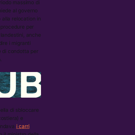
eriodo massimo di
chiede al governo
o alla relocation in
e procedure per
 clandestini, anche
ire i migranti
e di condotta per
.
ella di sbloccare
costiera) e
mandava
i carri
 il ministro della