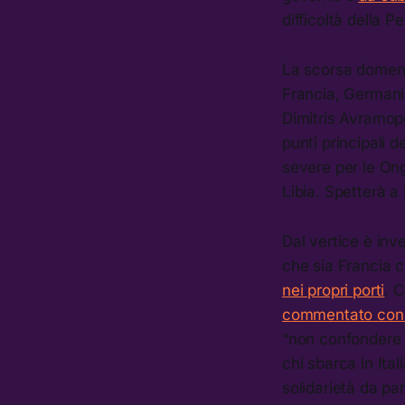
difficoltà della P
La scorsa domenica
Francia, Germania
Dimitris Avramop
punti principali de
severe per le On
Libia. Spetterà a
Dal vertice è inv
che sia Francia 
nei propri porti
. 
commentato con 
“non confondere i
chi sbarca in Ita
solidarietà da par