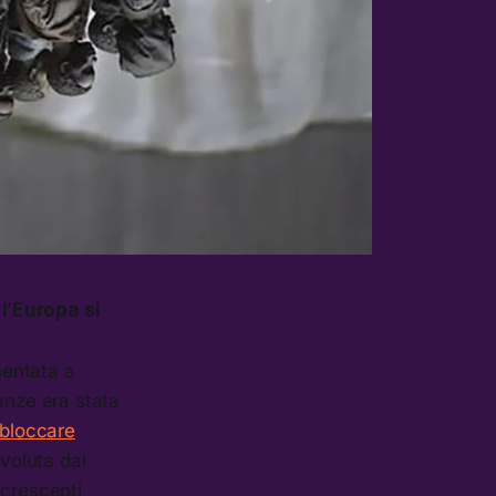
 l’Europa si
mentata a
danze era stata
bloccare
voluta dal
 crescenti