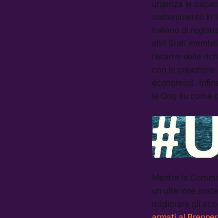
urgenza le capaci
trattenimento in 
italiano di registr
altri Stati membri
l’esame delle rich
con lo creazione d
economici). Infin
le Ong su come co
Mentre la Commis
un ulteriore soste
migliorare gli ac
armati al Brenne