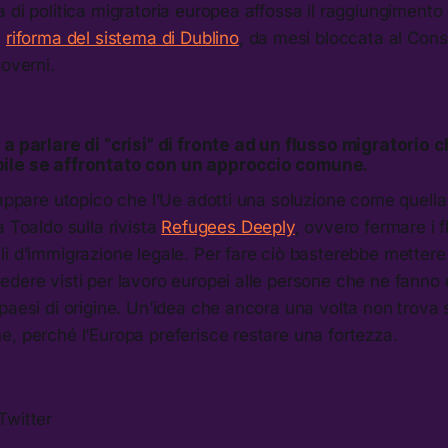
 di politica migratoria europea affossa il raggiungimento di
a
riforma del sistema di Dublino
, da mesi bloccata al Consi
governi.
a parlare di “crisi” di fronte ad un flusso migratorio c
ile se affrontato con un approccio comune.
 appare utopico che l’Ue adotti una soluzione come quella
a Toaldo sulla rivista
Refugees Deeply
, ovvero fermare i fl
i d’immigrazione legale. Per fare ciò basterebbe mettere 
edere visti per lavoro europei alle persone che ne fann
paesi di origine. Un’idea che ancora una volta non trova s
, perché l’Europa preferisce restare una fortezza.
Twitter