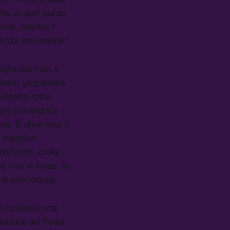
lia. A quel punto
oma, mentre il
 senza precedenti”.
ropa dei muri e
remier ungherese
iddetta rotta
ia privilegiata
ne. È diventato il
o maggiori
trizioni, crolla
o con la forza. In
 di una rottura.
 sì costante, ma
rosità dei Paesi