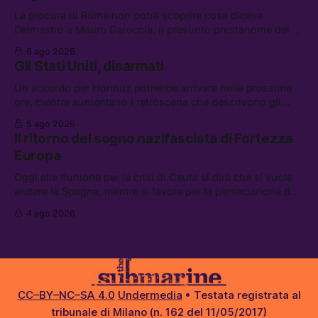
La procura di Roma non potrà scoprire cosa diceva
Delmastro a Mauro Caroccia, il presunto prestanome del
clan Senese. Tra le altre notizie: le IDF hanno ripreso gli
6 ago 2026
attacchi in Libano, il governo chiederà 36 miliardi di
Gli Stati Uniti, disarmati
flessibilità in armi e energia, e Grokipedia è già stata
abbandonata
Un accordo per Hormuz potrebbe arrivare nelle prossime
ore, mentre aumentano i retroscena che descrivono gli
Stati Uniti come disarmati. Tra le altre notizie: le storie di
5 ago 2026
chi aspetta i dispersi di Ceuta, il boom dei carburanti
Il ritorno del sogno nazifascista di Fortezza
diluiti, e quanti attivisti anti data center sono stati arrestati
Europa
Oggi alla riunione per la crisi di Ceuta si dirà che si vuole
aiutare la Spagna, mentre si lavora per la persecuzione dei
migranti. Tra le altre notizie: l’esplosione di aborti
4 ago 2026
spontanei a Gaza, un giovane di 19 anni è morto sotto il
sole per raccogliere pomodori, e cosa dice l’AI Act europeo
CC–BY–NC–SA 4.0
Undermedia
• Testata registrata al
tribunale di Milano (n. 162 del 11/05/2017)