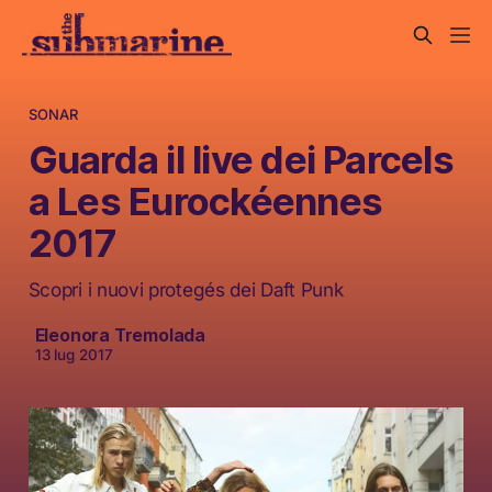
SONAR
Guarda il live dei Parcels
a Les Eurockéennes
2017
Scopri i nuovi protegés dei Daft Punk
Eleonora Tremolada
13 lug 2017