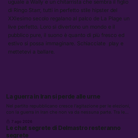
uguale a Wally e un chitarrista che sembra il figlio
di Ringo Starr, tutti in perfetto stile hipster del
XXIesimo secolo regalano al palco de La Plage un
live perfetto. Loro si divertono un mondo e il
pubblico pure, il suono è quanto di più fresco ed
estivo si possa immaginare. Schiacciate play e
mettetevi a ballare.
La guerra in Iran si perde alle urne
Nel partito repubblicano cresce l’agitazione per le elezioni,
con la guerra in Iran che non va da nessuna parte. Tra le
altre notizie: due alti dirigenti del Mossad hanno perso il
7 ago 2026
lavoro, Schlein prova a mettere in sicurezza la coalizione, e
Le chat segrete di Delmastro resteranno
che cos’è lo “Spiralismo,” la religione degli agenti IA
segrete