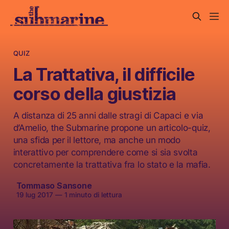
QUIZ
La Trattativa, il difficile
corso della giustizia
A distanza di 25 anni dalle stragi di Capaci e via
d’Amelio, the Submarine propone un articolo-quiz,
una sfida per il lettore, ma anche un modo
interattivo per comprendere come si sia svolta
concretamente la trattativa fra lo stato e la mafia.
Tommaso Sansone
19 lug 2017
—
1 minuto di lettura