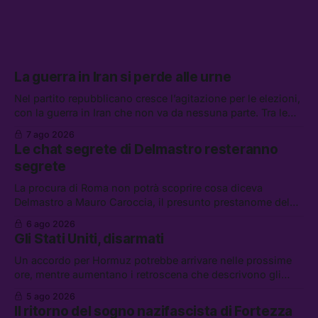
La guerra in Iran si perde alle urne
Nel partito repubblicano cresce l’agitazione per le elezioni,
con la guerra in Iran che non va da nessuna parte. Tra le
altre notizie: due alti dirigenti del Mossad hanno perso il
7 ago 2026
lavoro, Schlein prova a mettere in sicurezza la coalizione, e
Le chat segrete di Delmastro resteranno
che cos’è lo “Spiralismo,” la religione degli agenti IA
segrete
La procura di Roma non potrà scoprire cosa diceva
Delmastro a Mauro Caroccia, il presunto prestanome del
clan Senese. Tra le altre notizie: le IDF hanno ripreso gli
6 ago 2026
attacchi in Libano, il governo chiederà 36 miliardi di
Gli Stati Uniti, disarmati
flessibilità in armi e energia, e Grokipedia è già stata
abbandonata
Un accordo per Hormuz potrebbe arrivare nelle prossime
ore, mentre aumentano i retroscena che descrivono gli
Stati Uniti come disarmati. Tra le altre notizie: le storie di
5 ago 2026
chi aspetta i dispersi di Ceuta, il boom dei carburanti
Il ritorno del sogno nazifascista di Fortezza
diluiti, e quanti attivisti anti data center sono stati arrestati