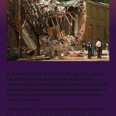
A distanza di 25 anni dalle stragi di Capaci e
via d’Amelio,
the Submarine
propone un
articolo-quiz, una sfida per il lettore, ma anche
un modo interattivo per comprendere come si
sia svolta concretamente la trattativa fra lo
stato e la mafia.
Nel quiz che vi proponiamo, l’obiettivo del lettore