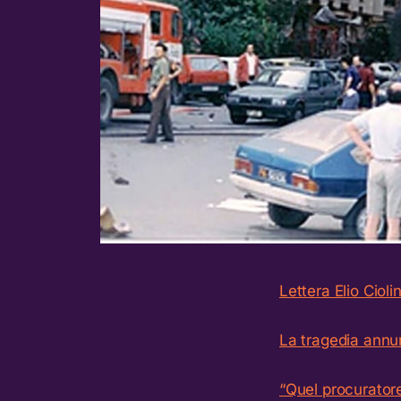
Lettera Elio Cioli
La tragedia annun
“Quel procurator