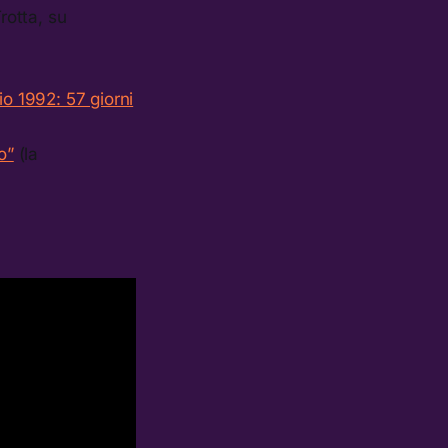
rotta, su
io 1992: 57 giorni
o”
(la