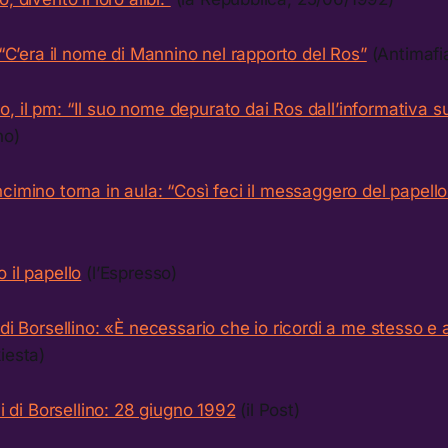
: “C’era il nome di Mannino nel rapporto del Ros”
(Antimafi
 il pm: “Il suo nome depurato dai Ros dall’informativa su
no)
cimino torna in aula: “Così feci il messaggero del papello 
 il papello
(l’Espresso)
 di Borsellino: «È necessario che io ricordi a me stesso e
iesta)
ni di Borsellino: 28 giugno 1992
(il Post)