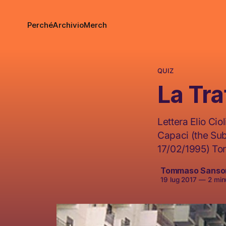
Perché
Archivio
Merch
QUIZ
La Tra
Lettera Elio Cio
Capaci (the Sub
17/02/1995) Tor
Tommaso Sanso
19 lug 2017
—
2 minu