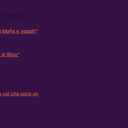
a Duemila)
 Mafia e appalti”
di Riina”
(la
 a voi che sono un