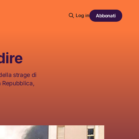
Log in
Abbonati
dire
della strage di
a Repubblica,