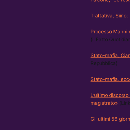
Trattativa, Siino
Processo Mannino,
(il Fatto Quotidia
Stato-mafia, Cian
Repubblica)
Stato-mafia, ecco
L’ultimo discorso
magistrato»
(Link
Gli ultimi 56 gior