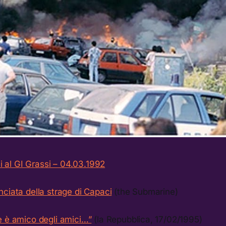
ni al GI Grassi – 04.03.1992
ciata della strage di Capaci
(the Submarine)
e è amico degli amici…”
(la Repubblica, 17/02/1995)