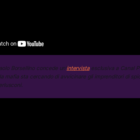
aolo Borsellino concede un’
intervista
esclusiva a Canal Pl
 mafia sta cercando di avvicinare gli imprenditori di spicco
Berlusconi.