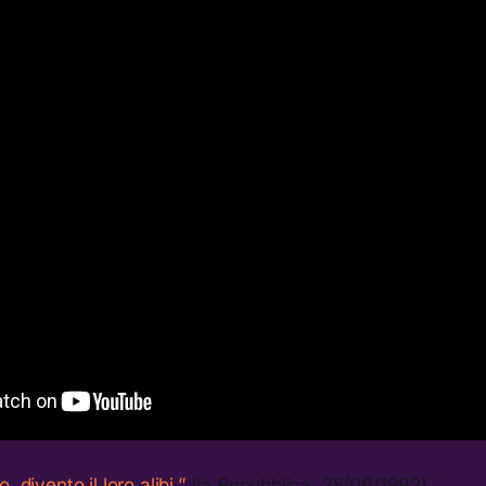
 divento il loro alibi.”
(la Repubblica, 25/06/1992)