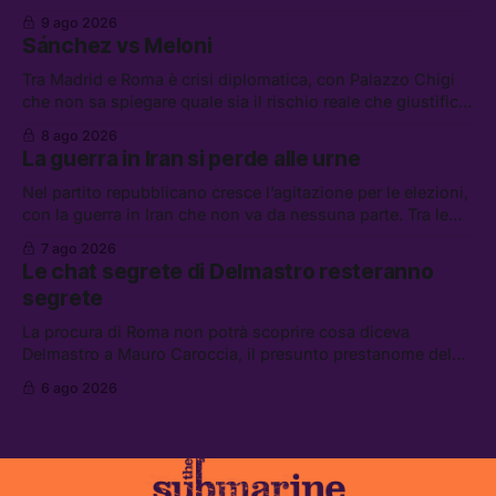
presentare piani di riarmo. Tra le altre notizie: il PAM
9 ago 2026
continuerà ad usare i servizi di Palantir, la protesta contro
Sánchez vs Meloni
La Russa, e la centrale elettrica di Amazon in Texas
Tra Madrid e Roma è crisi diplomatica, con Palazzo Chigi
che non sa spiegare quale sia il rischio reale che giustifica
la sospensione di Schengen. Tra le altre notizie: l’accordo
8 ago 2026
di difesa tra Arabia Saudita, Pakistan e Turchia, la crisi del
La guerra in Iran si perde alle urne
carburante irregolare, e un altro caso di IA ribelle
Nel partito repubblicano cresce l’agitazione per le elezioni,
con la guerra in Iran che non va da nessuna parte. Tra le
altre notizie: due alti dirigenti del Mossad hanno perso il
7 ago 2026
lavoro, Schlein prova a mettere in sicurezza la coalizione, e
Le chat segrete di Delmastro resteranno
che cos’è lo “Spiralismo,” la religione degli agenti IA
segrete
La procura di Roma non potrà scoprire cosa diceva
Delmastro a Mauro Caroccia, il presunto prestanome del
clan Senese. Tra le altre notizie: le IDF hanno ripreso gli
6 ago 2026
attacchi in Libano, il governo chiederà 36 miliardi di
flessibilità in armi e energia, e Grokipedia è già stata
abbandonata