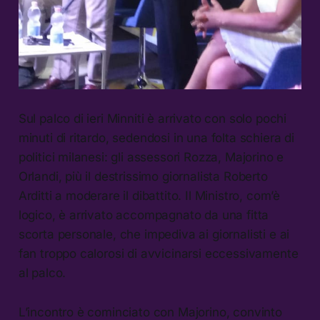
Sul palco di ieri Minniti è arrivato con solo pochi
minuti di ritardo, sedendosi in una folta schiera di
politici milanesi: gli assessori Rozza, Majorino e
Orlandi, più il destrissimo giornalista Roberto
Arditti a moderare il dibattito. Il Ministro, com’è
logico, è arrivato accompagnato da una fitta
scorta personale, che impediva ai giornalisti e ai
fan troppo calorosi di avvicinarsi eccessivamente
al palco.
L’incontro è cominciato con Majorino, convinto