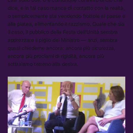
casi sono due: o è comunque convinto di ciò che
dice, e in tal caso manca di contatto con la realtà,
o semplicemente sta vendendo frottole al paese e
alla platea, alimentando il razzismo. Quale che sia
il caso, il pubblico della Festa dell’Unità sembra
apprezzare il piglio del Ministro — anzi, sembra
quasi chiederne ancora: ancora più sicurezza,
ancora più proclami di rigidità, ancora più
sottraiamo terreno alla destra.