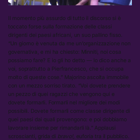
Il momento più assurdo di tutto il discorso si è
toccato forse sulla formazione delle classi
dirigenti dei paesi africani, un suo pallino fisso.
“Un giorno è venuta da me un’organizzazione non
governativa, e mi ha chiesto: Minniti, noi cosa
possiamo fare? E io gli ho detto — lo dico anche a
voi, soprattutto a Pierfrancesco, che si occupa
molto di queste cose.” Majorino ascolta immobile
con un mezzo sorriso tirato. “Voi dovete prendere
un pezzo di quei ragazzi che vengono qui e
dovete formarli. Formarli nel migliore dei modi
possibili. Dovete formarli come classe dirigente di
quei paesi dai quali provengono: e poi dobbiamo
lavorare insieme per rimandarli là.” Applausi
scroscianti, grida di
bravo!,
euforia tra il pubblico
.