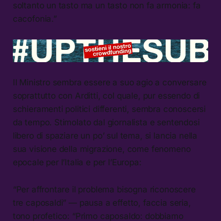
soltanto un tasto ma un tasto non fa armonia: fa
cacofonia.”
Il Ministro sembra essere a suo agio a conversare
soprattutto con Arditti, col quale, pur essendo di
schieramenti politici differenti, sembra conoscersi
da tempo. Stimolato dal giornalista e sentendosi
libero di spaziare un po’ sul tema, si lancia nella
sua visione della migrazione, come fenomeno
epocale per l’Italia e per l’Europa:
“Per affrontare il problema bisogna riconoscere
tre caposaldi” — pausa a effetto, faccia seria,
tono profetico: “Primo caposaldo: dobbiamo