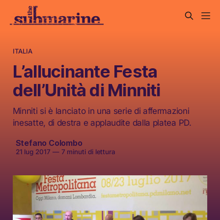
ITALIA
L’allucinante Festa
dell’Unità di Minniti
Minniti si è lanciato in una serie di affermazioni
inesatte, di destra e applaudite dalla platea PD.
Stefano Colombo
21 lug 2017
—
7 minuti di lettura