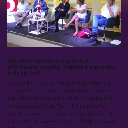
Minniti si è lanciato in una serie di
affermazioni inesatte, di destra e applaudite
dalla platea PD.
Ieri sera il Ministro dell’Interno Marco Minniti è
stato a Milano per una fugace visita alla Festa
dell’Unità cittadina, che si tiene in questi giorni in
un rispolverato Scalo Farini. Siamo andati ad
assistere anche noi, per vedere più da vicino il
principale referente — almeno a livello teorico —