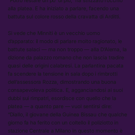
“Potrò restare un po’ di più,” ha strizzato l’occhio
alla platea. E ha iniziato a parlare, facendo una
battuta sul colore rosso della cravatta di Arditti.
Si vede che Minniti è un vecchio uomo
d’apparato: il modo di parlare molto ragionato, le
battute salaci — ma non troppo — alla D’Alema, la
dizione da palazzo romano che non lascia tradire
quasi delle origini calabresi. La parlantina pacata
fa scendere la tensione in sala dopo i rimbrotti
dell’assessora Rozza, dimostrando una buona
consapevoleva politica. E, agganciandosi ai suoi
dubbi sui rimpatri, esordisce con quello che la
platea — a quanto pare — vuol sentirsi dire:
“Diallo, il giovane della Guinea Bissau che qualche
giorno fa ha ferito con un coltello il poliziotto in
stazione Centrale a Milano in questo momento è