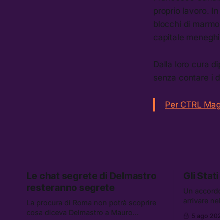
proprio lavoro. I
blocchi di marmo 
capitale meneghi
Dalla loro cura d
senza contare i d
Per CTRL Maga
Le chat segrete di Delmastro
Gli Stati
resteranno segrete
Un accord
arrivare n
La procura di Roma non potrà scoprire
aumentano 
cosa diceva Delmastro a Mauro
5 ago 20