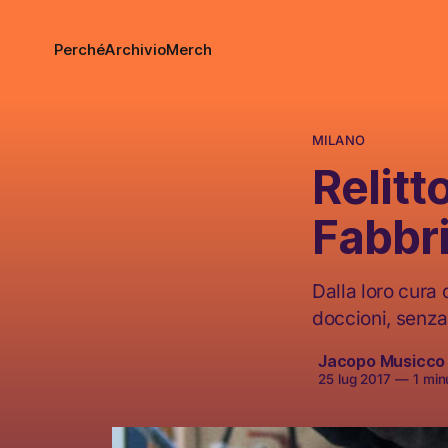
Perché
Archivio
Merch
MILANO
Relit
Fabbr
Dalla loro cura 
doccioni, senza 
Jacopo Musicco
25 lug 2017
—
1 minu