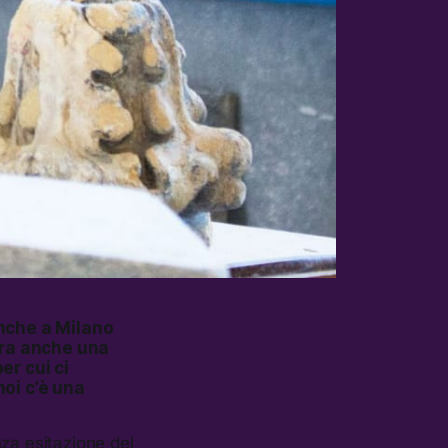
anche a Milano
era anche una
er cui ci
oi c’è una
za esitazione del