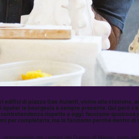
vi edifici di piazza Gae Aulenti, vicino alla stazione, 
di épater le bourgeois è sempre presente. Qui però c’
 controtendenza rispetto a oggi: facciamo qualcosa p
ni per completarla, ma la facciamo perché dentro di n
 responsabile dei cantieri del Duomo di Milano, parla sen