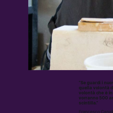
“Se guardi i nuo
quella volontà 
volontà che è in
vorranno 500 an
scintilla.”
Francesco Canali,