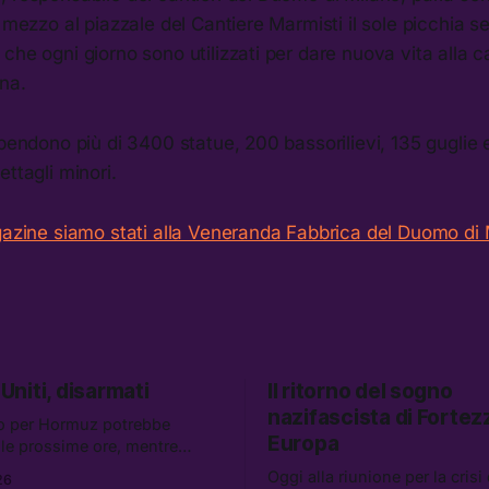
n mezzo al piazzale del Cantiere Marmisti il sole picchia s
che ogni giorno sono utilizzati per dare nuova vita alla c
na.
ipendono più di 3400 statue, 200 bassorilievi, 135 guglie 
ettagli minori.
zine siamo stati alla Veneranda Fabbrica del Duomo di 
 Uniti, disarmati
Il ritorno del sogno
nazifascista di Fortez
o per Hormuz potrebbe
Europa
elle prossime ore, mentre
i retroscena che descrivono
Oggi alla riunione per la crisi
26