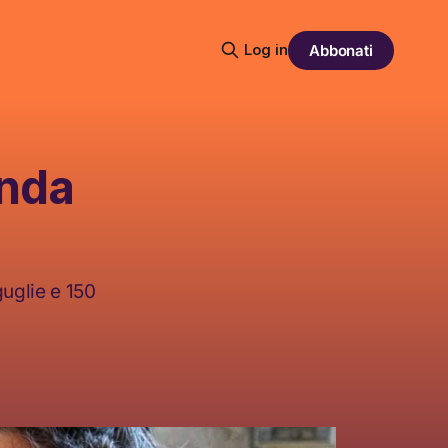
Log in
Abbonati
anda
guglie e 150