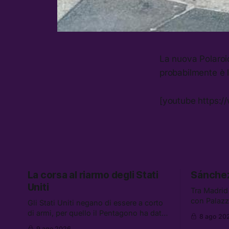
La nuova Polaroid
probabilmente è l
[youtube https:
La corsa al riarmo degli Stati
Sánchez
Uniti
Tra Madrid
con Palazz
Gli Stati Uniti negano di essere a corto
quale sia i
di armi, per quello il Pentagono ha dato
8 ago 20
sospension
3 settimane all’industria delle armi per
9 ago 2026