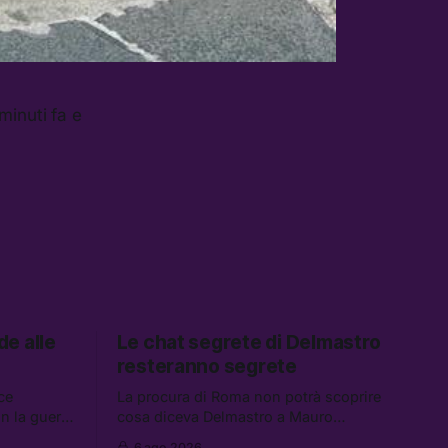
minuti fa e
de alle
Le chat segrete di Delmastro
resteranno segrete
ce
La procura di Roma non potrà scoprire
on la guerra
cosa diceva Delmastro a Mauro
 parte. Tra
Caroccia, il presunto prestanome del
6 ago 2026