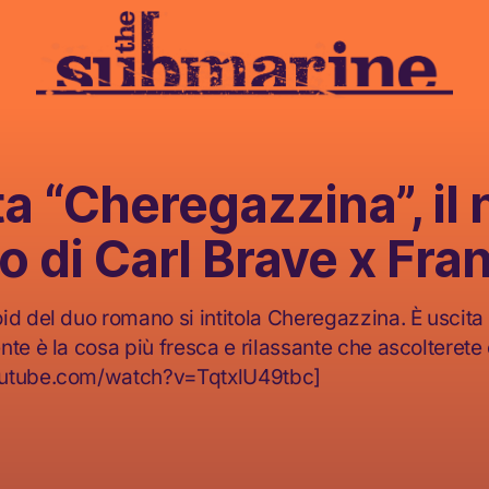
a “Cheregazzina”, il
o di Carl Brave x Fr
id del duo romano si intitola Cheregazzina. È uscita
nte è la cosa più fresca e rilassante che ascolterete
outube.com/watch?v=TqtxlU49tbc]