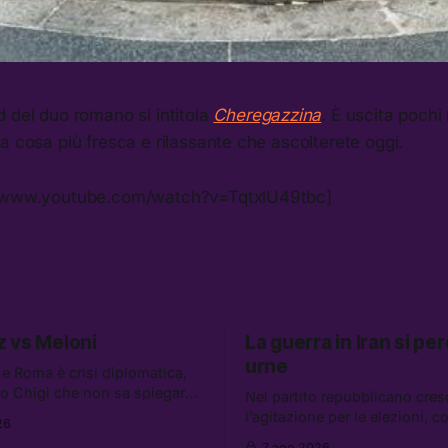
 del duo romano si intitola
Cheregazzina
.
È uscita pochi 
a cosa più fresca e rilassante che ascolterete oggi.
//www.youtube.com/watch?v=TqtxlU49tbc]
 vs Meloni
La guerra in Iran si per
urne
 e Roma è crisi diplomatica,
o Chigi che non sa spiegare
Nel partito repubblicano cres
l rischio reale che giustifica la
l’agitazione per le elezioni, c
26
e di Schengen. Tra le altre
in Iran che non va da nessuna
7 ago 2026