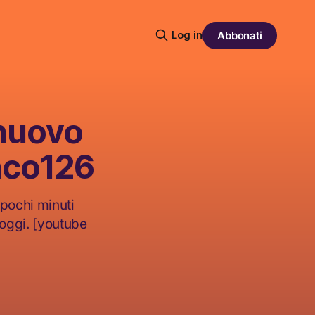
Log in
Abbonati
 nuovo
anco126
 pochi minuti
 oggi. [youtube