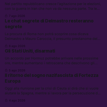
Nel partito repubblicano cresce l’agitazione per le elezioni,
con la guerra in Iran che non va da nessuna parte. Tra le
altre notizie: due alti dirigenti del Mossad hanno perso il
7 ago 2026
lavoro, Schlein prova a mettere in sicurezza la coalizione, e
Le chat segrete di Delmastro resteranno
che cos’è lo “Spiralismo,” la religione degli agenti IA
segrete
La procura di Roma non potrà scoprire cosa diceva
Delmastro a Mauro Caroccia, il presunto prestanome del
clan Senese. Tra le altre notizie: le IDF hanno ripreso gli
6 ago 2026
attacchi in Libano, il governo chiederà 36 miliardi di
Gli Stati Uniti, disarmati
flessibilità in armi e energia, e Grokipedia è già stata
abbandonata
Un accordo per Hormuz potrebbe arrivare nelle prossime
ore, mentre aumentano i retroscena che descrivono gli
Stati Uniti come disarmati. Tra le altre notizie: le storie di
5 ago 2026
chi aspetta i dispersi di Ceuta, il boom dei carburanti
Il ritorno del sogno nazifascista di Fortezza
diluiti, e quanti attivisti anti data center sono stati arrestati
Europa
Oggi alla riunione per la crisi di Ceuta si dirà che si vuole
aiutare la Spagna, mentre si lavora per la persecuzione dei
migranti. Tra le altre notizie: l’esplosione di aborti
4 ago 2026
spontanei a Gaza, un giovane di 19 anni è morto sotto il