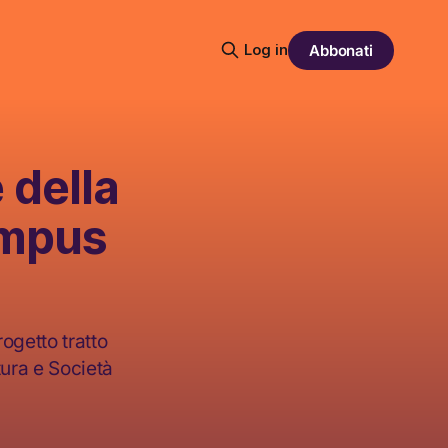
Log in
Abbonati
 della
ampus
ogetto tratto
tura e Società