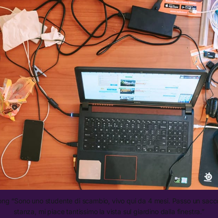
ong “Sono uno studente di scambio, vivo qui da 4 mesi. Passo un sacco
stanza, mi piace tantissimo la vista sul giardino dalla finestra.”