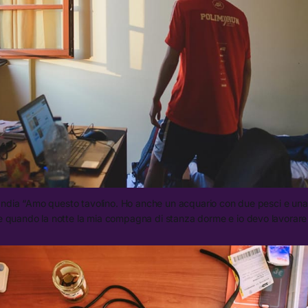
ndia “Amo questo tavolino. Ho anche un acquario con due pesci e un
e quando la notte la mia compagna di stanza dorme e io devo lavorare