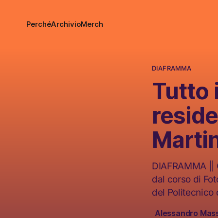
Perché
Archivio
Merch
DIAFRAMMA
Tutto 
resid
Martin
DIAFRAMMA || Qu
dal corso di Fot
del Politecnico 
Alessandro Mas