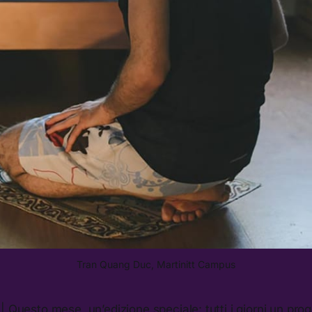
Tran Quang Duc, Martinitt Campus
uesto mese, un’edizione speciale: tutti i giorni un proge