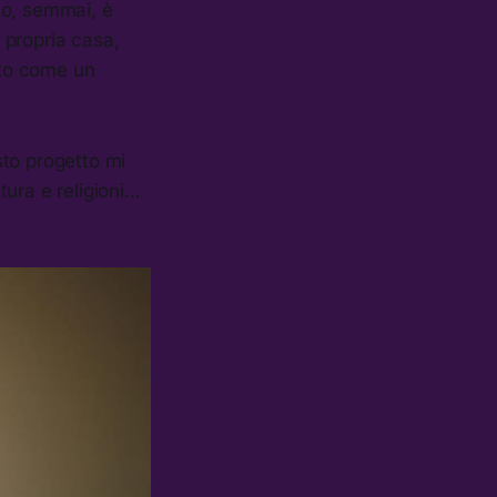
tto, semmai, è
 propria casa,
sto come un
esto progetto mi
tura e religioni…