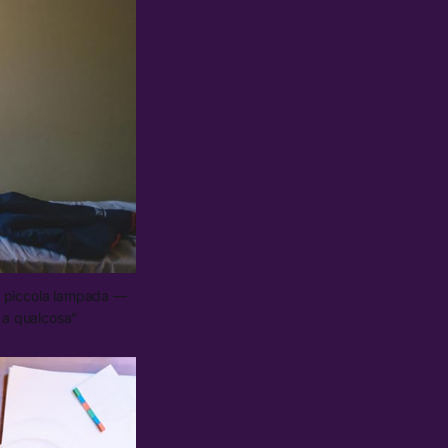
a piccola lampada —
 a qualcosa”