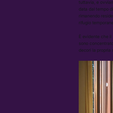
tuttavia, e ovviam
data dal tempo d
rimanendo residen
rifugio temporan
È evidente che il 
sono concentrato 
decori la propria