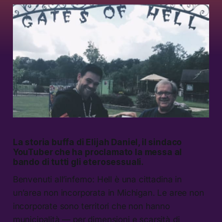
La storia buffa di Elijah Daniel, il sindaco
YouTuber che ha proclamato la messa al
bando di tutti gli eterosessuali.
Benvenuti all’inferno: Hell è una cittadina in
un’area non incorporata in Michigan. Le aree non
incorporate sono territori che non hanno
municipalità — per dimensioni e scarsità di