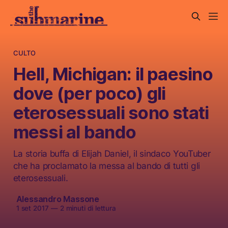
CULTO
Hell, Michigan: il paesino
dove (per poco) gli
eterosessuali sono stati
messi al bando
La storia buffa di Elijah Daniel, il sindaco YouTuber
che ha proclamato la messa al bando di tutti gli
eterosessuali.
Alessandro Massone
1 set 2017
—
2 minuti di lettura