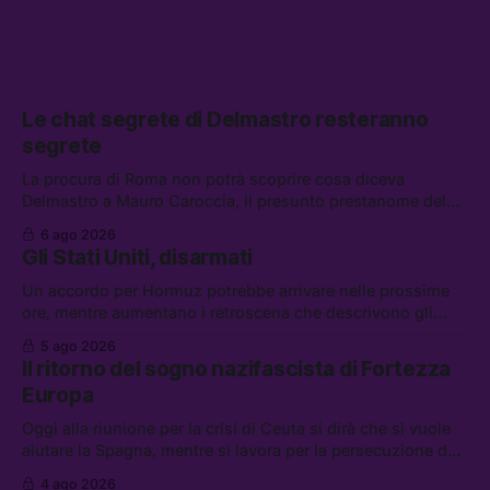
Le chat segrete di Delmastro resteranno
segrete
La procura di Roma non potrà scoprire cosa diceva
Delmastro a Mauro Caroccia, il presunto prestanome del
clan Senese. Tra le altre notizie: le IDF hanno ripreso gli
6 ago 2026
attacchi in Libano, il governo chiederà 36 miliardi di
Gli Stati Uniti, disarmati
flessibilità in armi e energia, e Grokipedia è già stata
abbandonata
Un accordo per Hormuz potrebbe arrivare nelle prossime
ore, mentre aumentano i retroscena che descrivono gli
Stati Uniti come disarmati. Tra le altre notizie: le storie di
5 ago 2026
chi aspetta i dispersi di Ceuta, il boom dei carburanti
Il ritorno del sogno nazifascista di Fortezza
diluiti, e quanti attivisti anti data center sono stati arrestati
Europa
Oggi alla riunione per la crisi di Ceuta si dirà che si vuole
aiutare la Spagna, mentre si lavora per la persecuzione dei
migranti. Tra le altre notizie: l’esplosione di aborti
4 ago 2026