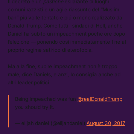
Il decreto è un
pastiche
esilarante di luoghi
comuni razzisti e un agile riassunto del “Muslim
ban” piú volte tentato e piú o meno realizzato da
Donald Trump. Come tutti i sindaci di Hell, anche
Daniel ha subito un impeachment poche ore dopo
l’elezione — ponendo così immediatamente fine al
proprio regime satirico di eterofobia.
Ma alla fine, subire impeachment non è troppo
male, dice Daniels, e anzi, lo consiglia anche ad
altri leader politici.
Being impeached was fun
@realDonaldTrump
,
you should try it.
— elijah daniel (@elijahdaniel)
August 30, 2017