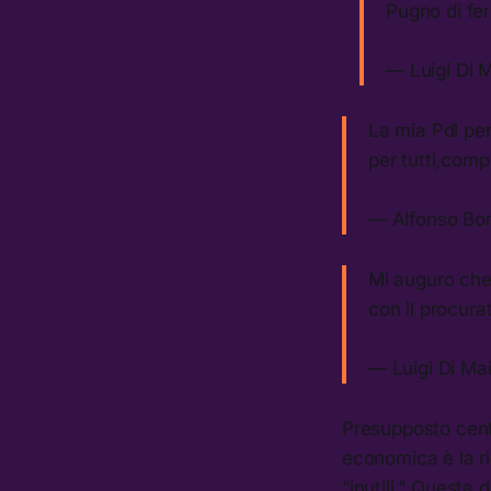
Pugno di fe
— Luigi Di 
La mia Pdl per
per tutti,compr
— Alfonso Bo
Mi auguro che 
con il procur
— Luigi Di Ma
Presupposto centr
economica è la rid
“inutili.” Questa