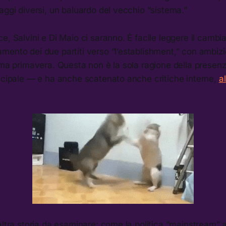
aggi diversi, un baluardo del vecchio “sistema.”
e, Salvini e Di Maio ci saranno. È facile leggere il camb
ento dei due partiti verso “l’establishment,” con ambizi
ima primavera. Questa non è la sola ragione della presenz
incipale — e ha anche scatenato anche critiche interne,
a
altra storia da esaminare: come la politica “mainstream” 