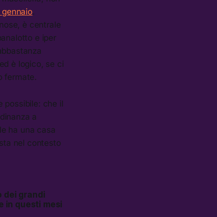
7 gennaio
.
nnose, è centrale
banalotto e iper
 abbastanza
d è logico, se ci
o fermate.
 possibile: che il
tadinanza a
le ha una casa
ista nel contesto
o dei grandi
e in questi mesi