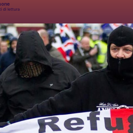
sone
i di lettura