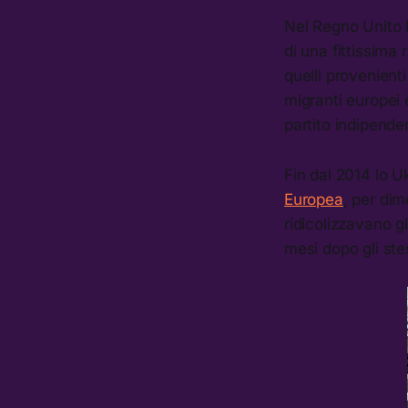
Nel Regno Unito l
di una fittissima 
quelli provenient
migranti europei è
partito indipenden
Fin dal 2014 lo 
Europea
, per dim
ridicolizzavano g
mesi dopo gli ste