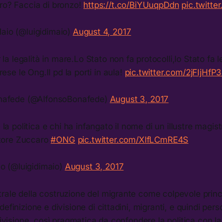
rro? Faccia di bronzo!
https://t.co/BiYUuqpDdn
pic.twitte
Maio (@luigidimaio)
August 4, 2017
 la legalità in mare.Lo Stato non fa protocolli,lo Stato fa 
ese le Ong.Il pd la porti in aula!
pic.twitter.com/2jFIjHfP
nafede (@AlfonsoBonafede)
August 3, 2017
la politica e chi ha infangato il nome di un illustre magist
atore Zuccaro
#ONG
pic.twitter.com/XlfLCmRE4S
io (@luigidimaio)
August 3, 2017
ale della costruzione del migrante come colpevole princip
efinizione e divisione di cittadini, migranti, e quindi person
 divisione, così pragmatica da confondere la politica con l