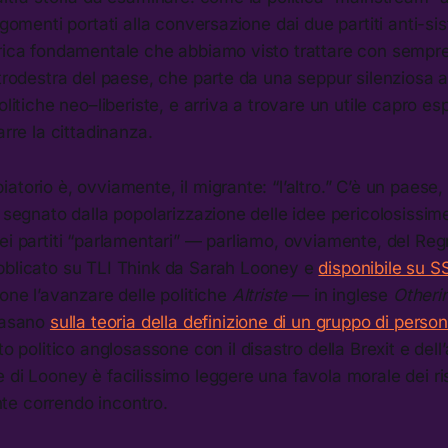
rgomenti portati alla conversazione dai due partiti anti-sis
orica fondamentale che abbiamo visto trattare con sempre
ntrodestra del paese, che parte da una seppur silenziosa
olitiche neo–liberiste, e arriva a trovare un utile capro es
arre la cittadinanza.
atorio è, ovviamente, il migrante: “l’altro.” C’è un paese,
o segnato dalla popolarizzazione delle idee pericolosissim
ei partiti “parlamentari” — parliamo, ovviamente, del Re
bblicato su TLI Think da Sarah Looney e
disponibile su 
ione l’avanzare delle politiche
Altriste
— in inglese
Otheri
 basano
sulla teoria della definizione di un gruppo di perso
to politico anglosassone con il disastro della Brexit e dell
 di Looney è facilissimo leggere una favola morale dei risch
e correndo incontro.