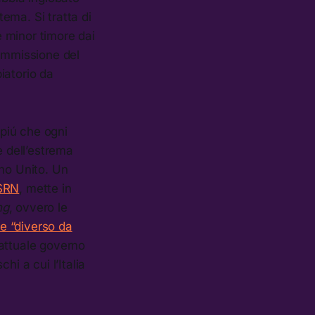
tema. Si tratta di
 minor timore dai
 ammissione del
piatorio da
 piú che ogni
e dell’estrema
gno Unito. Un
SSRN
, mette in
ng
, ovvero le
ne “diverso da
’attuale governo
i a cui l’Italia