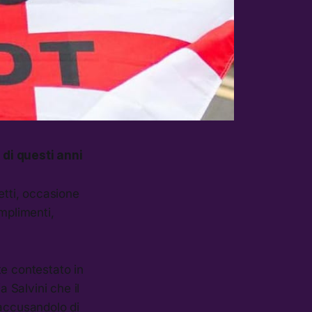
a di questi anni
tti, occasione
omplimenti,
te contestato in
a Salvini che il
 accusandolo di