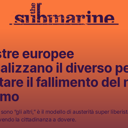
stre europee
alizzano il diverso p
tare il fallimento del
smo
ono “gli altri,” è il modello di austerità super liberis
vendo la cittadinanza a dovere.