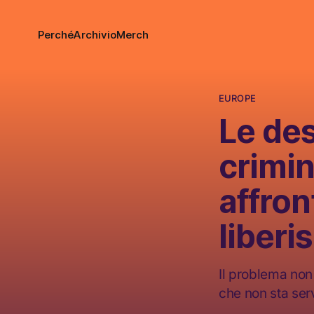
Perché
Archivio
Merch
EUROPE
Le de
crimin
affron
liberi
Il problema non s
che non sta ser