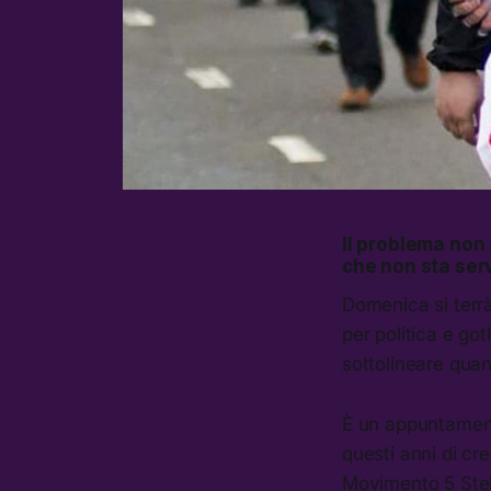
Il problema non s
che non sta ser
Domenica si terr
per politica e got
sottolineare quant
È un appuntamento
questi anni di cre
Movimento 5 Stell