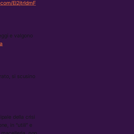
r.com/El2jtrIdmF
leggi e valgono
3a
rato, si scusino
ale della crisi
e, in “utili” e
a macelleria, non