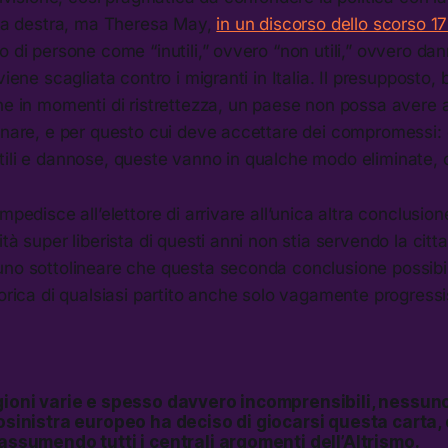
rema destra, ma Theresa May,
in un discorso dello scorso 1
o di persone come “inutili,” ovvero “non utili,” ovvero da
viene scagliata contro i migranti in Italia. Il presupposto, 
che in momenti di ristrettezza, un paese non possa avere
onare, e per questo cui deve accettare dei compromessi: e
tili e dannose, queste vanno in qualche modo eliminate, 
mpedisce all’elettore di arrivare all’unica altra conclusione
ità super liberista di questi anni non stia servendo la cit
uno sottolineare che questa seconda conclusione possibi
torica di qualsiasi partito anche solo vagamente progress
gioni varie e spesso davvero incomprensibili, nessun
rosinistra europeo ha deciso di giocarsi questa carta, 
 assumendo tutti i centrali argomenti dell’Altrismo.