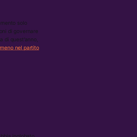
iamento solo
oni di governare
a di quest’anno,
lmeno nel partito
abbia inglobato