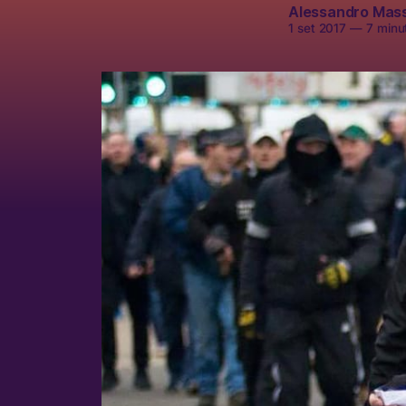
Alessandro Mas
1 set 2017
—
7 minut