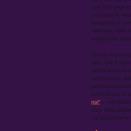
così tanti degli a
un blocco di ret
due partiti di ce
fallimento delle p
indicare per distr
Questo capro espi
altro, che è stat
destra da parte d
nuovo studio, pu
perfetta correlaz
politiche che si
noi”
— nel dibatti
May. Nelle pagine
sta gaudentement