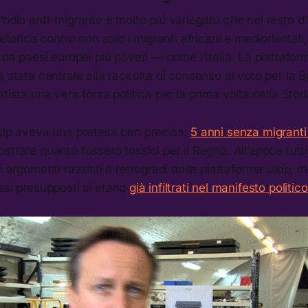
’odio anti-migrante è molto piú variegato che nel resto d
retorica contro non solo i migranti africani e medioriental
i da paesi europei piú poveri — come l’Italia. La piattafor
 stata centrale alla raccolta di consenso al voto per la Bre
tista una vera forza politica per la prima volta nella Stori
Ukip aveva una pretesa ben precisa:
5 anni senza migranti
ostrare quanto fossero tossici per il Regno. All’epoca tut
li argomenti razzisti e retrogradi della piattaforma Ukip, 
ssi presupposti si erano
già infiltrati nel manifesto politic