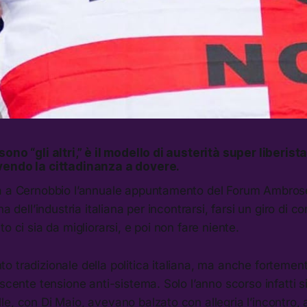
ono “gli altri,” è il modello di austerità super liberist
vendo la cittadinanza a dovere.
à a Cernobbio l’annuale appuntamento del Forum Ambrose
ha dell’industria italiana per incontrarsi, farsi un giro di c
o ci sia da migliorarsi, e poi non fare niente.
 tradizionale della politica italiana, ma anche fortemen
scente tensione anti-sistema. Solo l’anno scorso infatti si
e, con Di Maio, avevano balzato con allegria l’incontro,