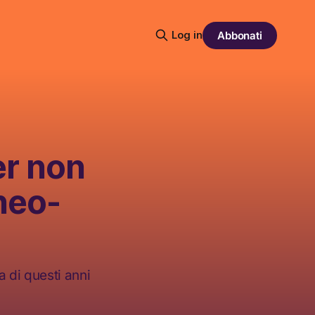
Log in
Abbonati
er non
 neo-
ta di questi anni