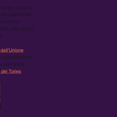
’Europa, a causa
i, ma soprattutto
ma contro i
xit, e ha reso il
a.
 dall’Unione
ti i commentatori
ma solo pochi
o dei Tories
.