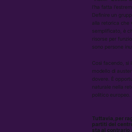
l’ha fatta l’est
Definire un grupp
alla retorica che 
semplificato, è 
risorse per funzi
sono persone inu
Così facendo, si i
modello di auster
dovere. È opport
naturale nella re
politico europeo.
Tuttavia, per ra
partiti del cent
sta al contrario