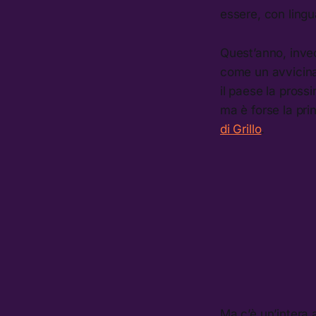
essere, con lingu
Quest’anno, invec
come un avvicinam
il paese la pross
ma è forse la pr
di Grillo
.
Ma c’è un’intera 