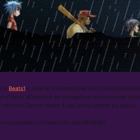
to a
Beats1
e vede la collaborazione della talentuosissima
ideo si ispira all’estetica dei retrogames recentemente torn
. Insomma Damon Albarn & soci sono sempre sul pezzo.
//www.youtube.com/watch?v=qoAxRICB9j8]