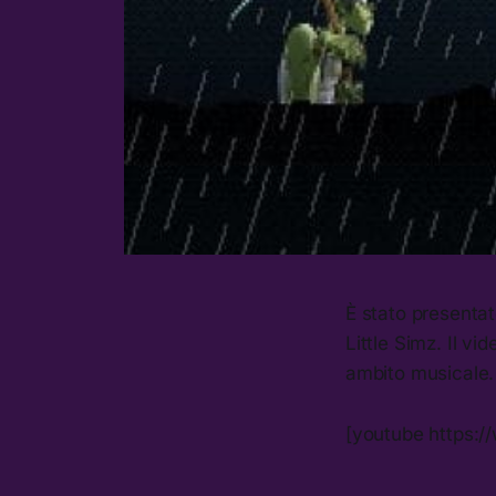
È stato presenta
Little Simz. Il v
ambito musicale
[youtube https: