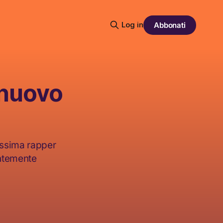
Log in
Abbonati
 nuovo
sissima rapper
entemente