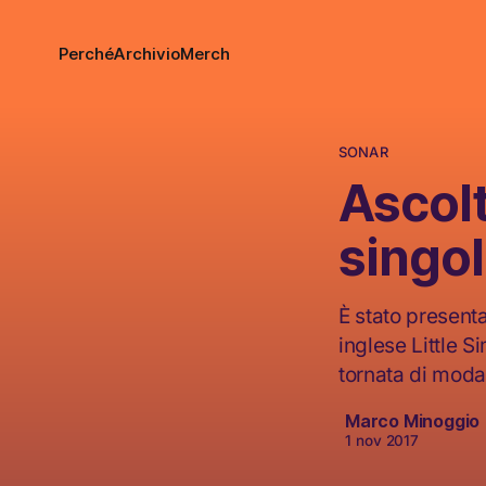
Perché
Archivio
Merch
SONAR
Ascolt
singol
È stato present
inglese Little S
tornata di mod
Marco Minoggio
1 nov 2017