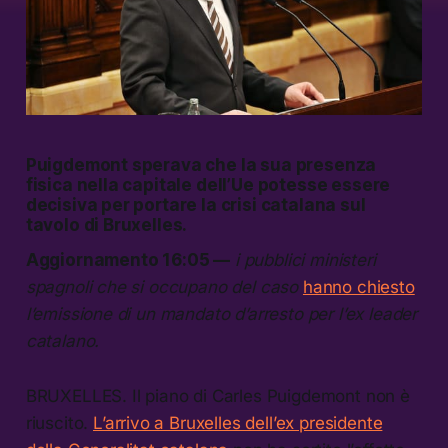
Puigdemont sperava che la sua presenza
fisica nella capitale dell’Ue potesse essere
decisiva per portare la crisi catalana sul
tavolo di Bruxelles.
Aggiornamento 16:05 —
i pubblici ministeri
spagnoli che si occupano del caso
hanno chiesto
l’emissione di un mandato d’arresto per l’ex leader
catalano.
BRUXELLES. Il piano di Carles Puigdemont non è
riuscito.
L’arrivo a Bruxelles dell’ex presidente