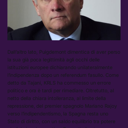
Dall’altro lato, Puigdemont dimentica di aver perso
la sua già poca legittimità agli occhi delle
istituzioni europee dichiarando unilateralmente
l’indipendenza dopo un referendum fasullo. Come
detto da Tajani, KRLS ha commesso un errore
politico e ora è tardi per rimediare. Oltretutto, al
netto della chiara intolleranza, al limite della
repressione, del premier spagnolo Mariano Rajoy
verso l’indipendentismo, la Spagna resta uno
Stato di diritto, con un saldo equilibrio tra potere