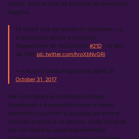
Europe, sono accorsi ad ascoltare l’ex presidente
fuggitivo.
És votant com es resolen els problemes, no
empresonant polítics o ciutadans.
Respectarem els resultats del
#21D
. I el bloc
del 155?
pic.twitter.com/hroXbNvGRi
— krls.eth / Carles Puigdemont (@KRLS)
October 31, 2017
Nel corso della sua conferenza stampa,
Puigdemont si è presentato come un leader
democratico costretto a scappare per evitare
ritorsioni da parte di un sistema, quello spagnolo,
che non tollera la causa indipendentista.
Puigdemont ha denunciato “l‘uso politico della