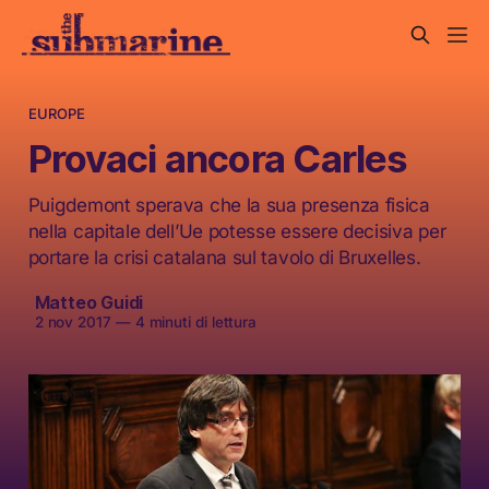
EUROPE
Provaci ancora Carles
Puigdemont sperava che la sua presenza fisica
nella capitale dell’Ue potesse essere decisiva per
portare la crisi catalana sul tavolo di Bruxelles.
Matteo Guidi
2 nov 2017
—
4 minuti di lettura