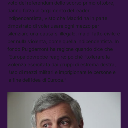
voto del referendum dello scorso primo ottobre,
danno forza all’argomento del leader
indipendentista, visto che Madrid ha in parte
dimostrato di voler usare ogni mezzo per
silenziare una causa sì illegale, ma di fatto civile e
per nulla violenta, come quella indipendentista. In
fondo Puigdemont ha ragione quando dice che
l’Europa dovrebbe reagire: poiché “tollerare la
violenza esercitata dai gruppi di estrema destra,
l’uso di mezzi militari e imprigionare le persone è
la fine dell’idea di Europa.”