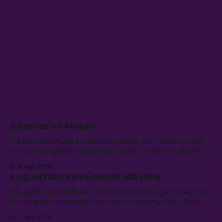
Sánchez vs Meloni
Tra Madrid e Roma è crisi diplomatica, con Palazzo Chigi
che non sa spiegare quale sia il rischio reale che giustifica
la sospensione di Schengen. Tra le altre notizie: l’accordo
8 ago 2026
di difesa tra Arabia Saudita, Pakistan e Turchia, la crisi del
La guerra in Iran si perde alle urne
carburante irregolare, e un altro caso di IA ribelle
Nel partito repubblicano cresce l’agitazione per le elezioni,
con la guerra in Iran che non va da nessuna parte. Tra le
altre notizie: due alti dirigenti del Mossad hanno perso il
7 ago 2026
lavoro, Schlein prova a mettere in sicurezza la coalizione, e