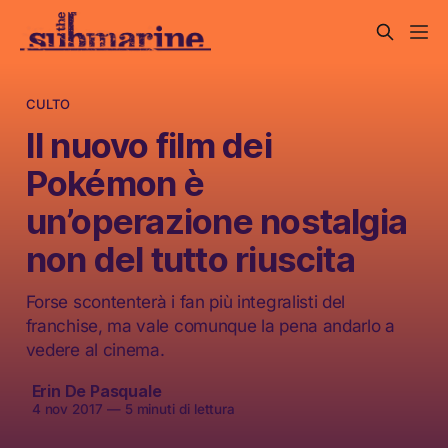
CULTO
Il nuovo film dei
Pokémon è
un’operazione nostalgia
non del tutto riuscita
Forse scontenterà i fan più integralisti del
franchise, ma vale comunque la pena andarlo a
vedere al cinema.
Erin De Pasquale
4 nov 2017
—
5 minuti di lettura