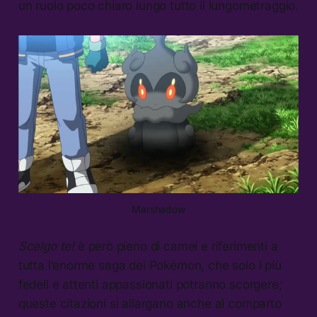
un ruolo poco chiaro lungo tutto il lungometraggio.
Marshadow
Scelgo te!
è però pieno di camei e riferimenti a
tutta l’enorme saga dei Pokémon, che solo i più
fedeli e attenti appassionati potranno scorgere;
queste citazioni si allargano anche al comparto