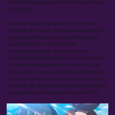
il Pokémon Leggendario incontrato il giorno della
loro partenza.
Il lungometraggio è ambientato in una “linea
temporale alternativa” rispetto alla serie originale,
e questo permette la riscrittura di alcuni degli
episodi più iconici, unendoli ad altri
completamente inediti. Ne viene fuori un
amalgama di elementi vecchi e nuovi, che hanno
due obiettivi all’apparenza in antitesi l’uno con
l’altro: narrare alle nuove generazioni gli esordi di
Ash come Allenatore e allo stesso tempo attirare
al cinema i fan di una volta tramite un’operazione
nostalgica, in pieno stile revival degli anni ’90.