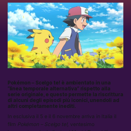
Pokémon – Scelgo te!
è ambientato in una
“linea temporale alternativa” rispetto alla
serie originale, e questo permette la riscrittura
di alcuni degli episodi più iconici, unendoli ad
altri completamente inediti.
In esclusiva il 5 e il 6 novembre arriva in Italia il
film
Pokémon – Scelgo te!,
ventesimo