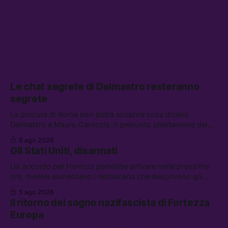
Le chat segrete di Delmastro resteranno
segrete
La procura di Roma non potrà scoprire cosa diceva
Delmastro a Mauro Caroccia, il presunto prestanome del
clan Senese. Tra le altre notizie: le IDF hanno ripreso gli
6 ago 2026
attacchi in Libano, il governo chiederà 36 miliardi di
Gli Stati Uniti, disarmati
flessibilità in armi e energia, e Grokipedia è già stata
abbandonata
Un accordo per Hormuz potrebbe arrivare nelle prossime
ore, mentre aumentano i retroscena che descrivono gli
Stati Uniti come disarmati. Tra le altre notizie: le storie di
5 ago 2026
chi aspetta i dispersi di Ceuta, il boom dei carburanti
Il ritorno del sogno nazifascista di Fortezza
diluiti, e quanti attivisti anti data center sono stati arrestati
Europa