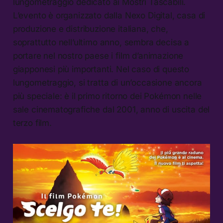
lungometraggio dedicato ai Mostri Tascabili.
L’evento è organizzato dalla Nexo Digital, casa di
produzione e distribuzione italiana, che,
soprattutto nell’ultimo anno, sembra decisa a
portare nel nostro paese i film d’animazione
giapponesi più importanti. Nel caso di questo
lungometraggio, si tratta di un’occasione ancora
più speciale: è il primo ritorno dei Pokémon nelle
sale cinematografiche dal 2001, anno di uscita del
terzo film.