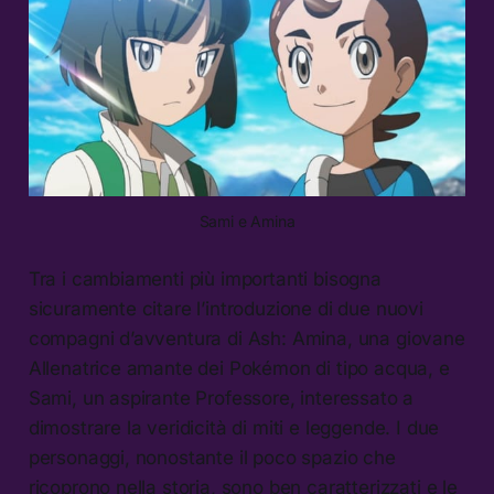
Sami e Amina
Tra i cambiamenti più importanti bisogna
sicuramente citare l’introduzione di due nuovi
compagni d’avventura di Ash: Amina, una giovane
Allenatrice amante dei Pokémon di tipo acqua, e
Sami, un aspirante Professore, interessato a
dimostrare la veridicità di miti e leggende. I due
personaggi, nonostante il poco spazio che
ricoprono nella storia, sono ben caratterizzati e le