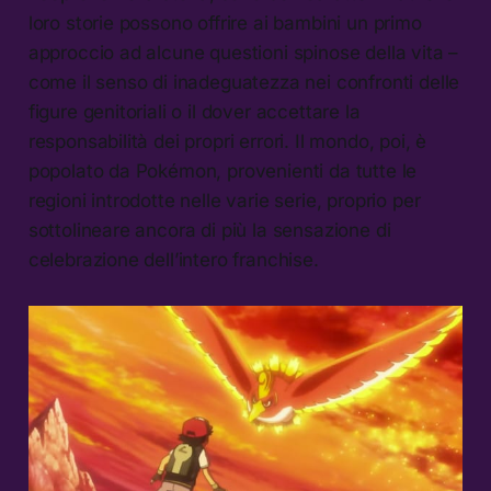
loro storie possono offrire ai bambini un primo
approccio ad alcune questioni spinose della vita –
come il senso di inadeguatezza nei confronti delle
figure genitoriali o il dover accettare la
responsabilità dei propri errori. Il mondo, poi, è
popolato da Pokémon, provenienti da tutte le
regioni introdotte nelle varie serie, proprio per
sottolineare ancora di più la sensazione di
celebrazione dell’intero franchise.