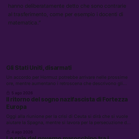
hanno deliberatamente detto che sono contrarie
al trasferimento, come per esempio i docenti di
matematica.”
Gli Stati Uniti, disarmati
Un accordo per Hormuz potrebbe arrivare nelle prossime
ore, mentre aumentano i retroscena che descrivono gli
Stati Uniti come disarmati. Tra le altre notizie: le storie di
5 ago 2026
chi aspetta i dispersi di Ceuta, il boom dei carburanti
Il ritorno del sogno nazifascista di Fortezza
diluiti, e quanti attivisti anti data center sono stati arrestati
Europa
Oggi alla riunione per la crisi di Ceuta si dirà che si vuole
aiutare la Spagna, mentre si lavora per la persecuzione dei
migranti. Tra le altre notizie: l’esplosione di aborti
4 ago 2026
spontanei a Gaza, un giovane di 19 anni è morto sotto il
Le spie del governo marocchino tra i