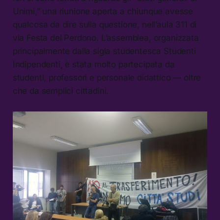
Unimi,” una riunione aperta a chiunque avesse
qualcosa da dire sulla questione, nell’aula 311 di
via Festa del Perdono. L’assemblea, organizzata
principalmente dalla sigla studentesca Studenti
Indipendenti, è stata molto partecipata da
studenti, professori e personale didattico — oltre
che da semplici cittadini.