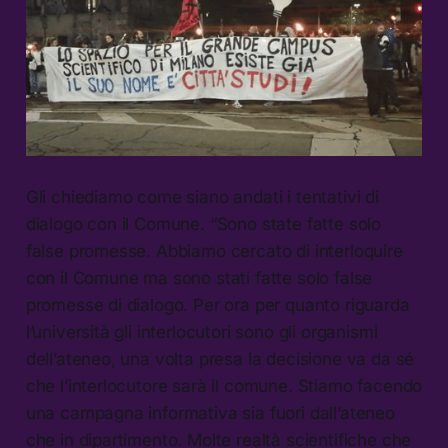
Gli chiediamo come siano andati i tentativi di
dialogo con il Comune. “Sono state fatte solo
false promesse. Abbiamo cercato di interloquire
con il Comune ma sono stati fatte solo false
promesse di dialogo. Per ora per quanto riguarda
l’università gli interlocutori sono gli organismi
dell’ateneo, una volta presa la decisione va da sé
che l’interlocutore sarà il comune. Stiamo facendo
una campagna informativa sia fuori dall’ateneo
che in dipartimento. Molte realtà scientifiche che