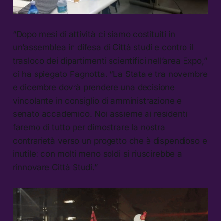
“Dopo mesi di attività ci siamo costituiti in
un’assemblea in difesa di Città studi e contro il
trasloco dei dipartimenti scientifici nell’area Expo,”
ci ha spiegato Pagnotta. “La Statale tra novembre
e dicembre dovrà prendere una decisione
vincolante in consiglio di amministrazione e
senato accademico. Noi assieme ai residenti
faremo di tutto per dimostrare la nostra
contrarietà verso un progetto che è dispendioso e
inutile: con molti meno soldi si riuscirebbe a
rinnovare Città Studi.”