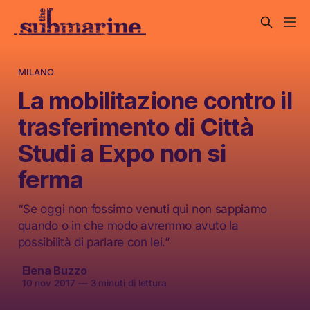
MILANO
La mobilitazione contro il
trasferimento di Città
Studi a Expo non si
ferma
“Se oggi non fossimo venuti qui non sappiamo
quando o in che modo avremmo avuto la
possibilità di parlare con lei.”
Elena Buzzo
10 nov 2017
—
3 minuti di lettura