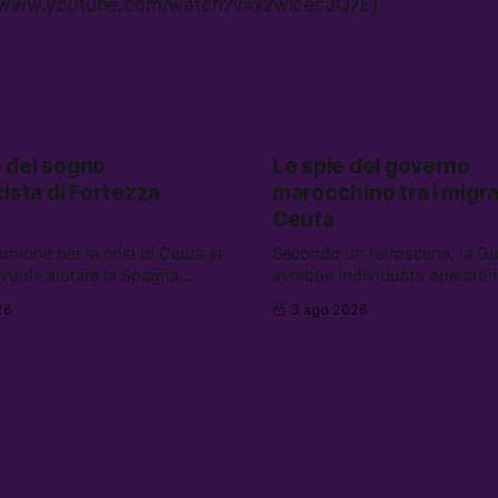
//www.youtube.com/watch?v=xzwicesJQ7E]
no del sogno
Le spie del governo
ista di Fortezza
marocchino tra i migra
Ceuta
iunione per la crisi di Ceuta si
Secondo un retroscena, la Gua
 vuole aiutare la Spagna,
avrebbe individuato operatori
lavora per la persecuzione dei
dell’intelligence tra i migranti
26
3 ago 2026
a le altre notizie:
nell’incidente di Ceuta. Tra le 
ne di aborti spontanei a Gaza,
notizie: le IDF hanno ucciso 
di 19 anni è morto sotto il
a Gaza; le tensioni nel campo
accogliere pomodori, e cosa
sugli armamenti per l’Ucraina
ct europeo
costa una Xbox adesso?