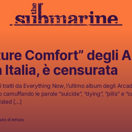
ture Comfort” degli 
n Italia, è censurata
i tratti da Everything Now, l’ultimo album degli Arcade 
camuffando le parole “suicide”, “dying”, “pills” e “cu
isted […]
uto di lettura