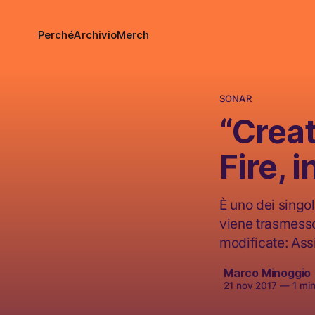
Perché
Archivio
Merch
SONAR
“Crea
Fire, i
È uno dei singol
viene trasmesso 
modificate: Ass
Marco Minoggio
21 nov 2017
—
1 min