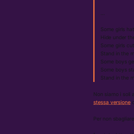
…
Some girls ha
Hide under the
Some girls cu
Stand in the m
Some boys get
Some boys st
Stand in the m
Non siamo i soli 
stessa versione
d
Per non sbagliar