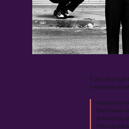
È uno dei singoli 
trasmesso camuffan
Assisted suic
She dreams ab
She told me s
Filled up the 