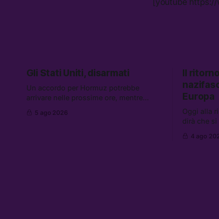
[youtube https:
Gli Stati Uniti, disarmati
Il ritor
nazifasc
Un accordo per Hormuz potrebbe
Europa
arrivare nelle prossime ore, mentre
aumentano i retroscena che descrivono
Oggi alla r
5 ago 2026
gli Stati Uniti come disarmati. Tra le
dirà che si
altre notizie: le storie di chi aspetta i
mentre si 
dispersi di Ceuta, il boom dei carburanti
4 ago 20
migranti. Tr
diluiti, e quanti attivisti anti data center
l’esplosio
sono stati arrestati
un giovane 
sole per r
dice l’AI A