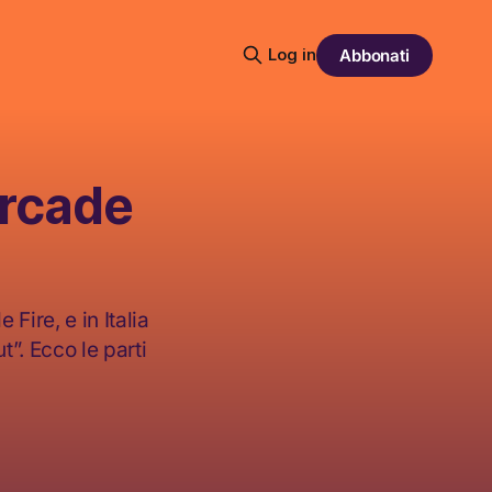
Log in
Abbonati
Arcade
Fire, e in Italia
t”. Ecco le parti