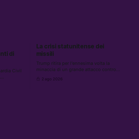
La crisi statunitense dei
nti di
missili
Trump ritira per l’ennesima volta la
minaccia di un grande attacco contro
rdia Civil
l’Iran. Tra le altre notizie: continua
2 ago 2026
l’aggressione della Spagna da parte
 coinvolti
degli stati europei, il piano della
altre
maggioranza per blindare le chat di
19 persone
Delmastro, e quando costa leggere per
 largo
primi i tweet di Trump
; e quanto