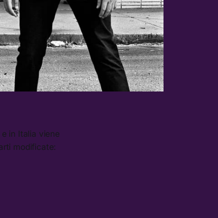
e in Italia viene
arti modificate: