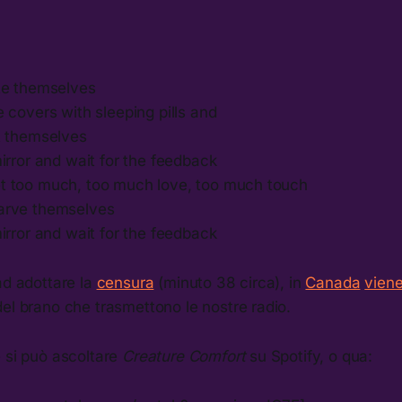
te themselves
 covers with sleeping pills and
t themselves
irror and wait for the feedback
 too much, too much love, too much touch
arve themselves
irror and wait for the feedback
ad adottare la
censura
(minuto 38 circa), in
Canada
viene
el brano che trasmettono le nostre radio.
e si può ascoltare
Creature Comfort
su Spotify, o qua: