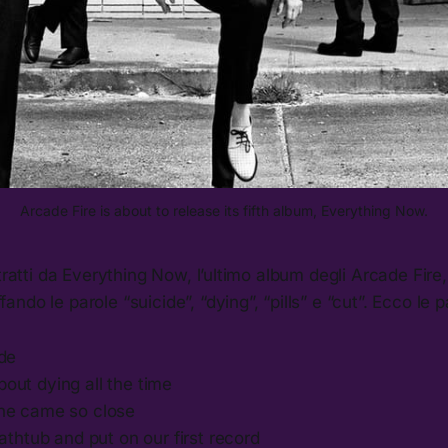
Arcade Fire is about to release its fifth album, Everything Now.
tratti da Everything Now, l’ultimo album degli Arcade Fire, 
do le parole “suicide”, “dying”, “pills” e “cut”. Ecco le p
ide
out dying all the time
he came so close
bathtub and put on our first record