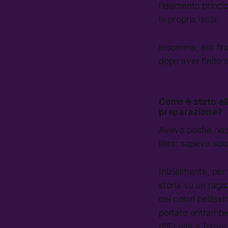
l’elemento princi
la propria isola.
Insomma, ero fina
dopo aver finito di
Come è stato all
preparazione?
Avevo poche nozi
libro: sapevo sol
Inizialmente, per 
storia su un raga
dei colori belliss
portato entrambe l
difficoltà a foto