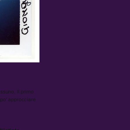
ssuno. Il primo
 po’ approcciare