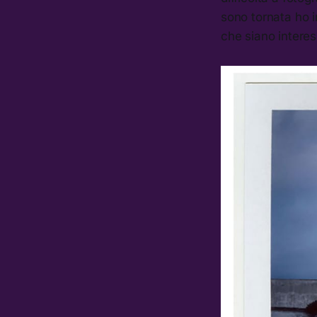
sono tornata ho in
che siano interes