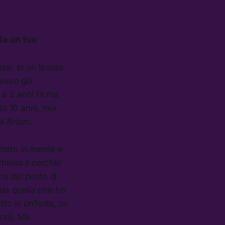
da un tuo
nza. In un lavoro
avevo già
 a 2 anni fa ma
to 10 anni, mia
di Arturo
.
ornato in mente e
hiuso il cerchio
ata dal punto di
 da quella che ho
tto in un’isola, un
ano). Ma