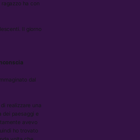
to ragazzo ha con
scenti. Il giorno
 inconscia
 immaginato dal
 di realizzare una
a dei paesaggi e
tunatamente avevo
quindi ho trovato
onda volta che