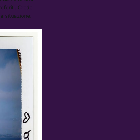
referiti. Credo
a situazione.