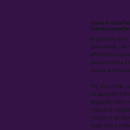
Come è nata l’id
interesse parti
In generale sono 
precedente che ri
affrontato questo
avevo in testa il
cugina lo leggev
Poi, d’un tratto, 
ho guardato il fi
leggendo il libro,
vista di un ragaz
vissuto io da adol
luogo che è molto