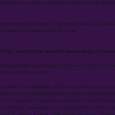
pale che mi ha colpito è il rapporto molto forte che ques
lmente pronta a vedere come fosse Procida e i suoi adole
 leggere il libro sono partita per l’isola.
’inizio, dopo che hai descritto questa lunga e, forse,
oni su Procida, a parte quello che avevo visto nel fim e
o che era molto piccola.
via delle forti suggestioni, del film in particolare, pensavo
zzino moro con fotografie in bianco e nero. Ma Procida h
imi, fin troppo belli, e quindi ho optato per il colore (for
e pellicole). I paesaggi lì sono tutti degni di cartoline e 
grafarli, si vedono appena come sfondo nei ritratti. La sec