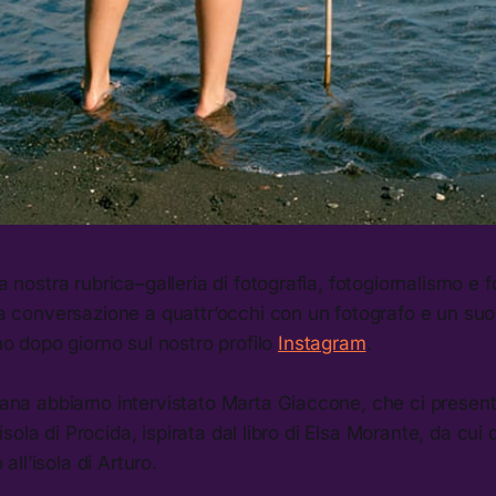
 nostra rubrica–galleria di fotografia, fotogiornalismo e f
a conversazione a quattr’occhi con un fotografo e un suo
o dopo giorno sul nostro profilo
Instagram
.
ana abbiamo intervistato Marta Giaccone, che ci presenta
’isola di Procida, ispirata dal libro di Elsa Morante, da cui de
 all’isola di Arturo.