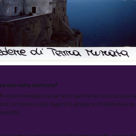
a una volta sull’isola?
 sono interrogata sul da farsi, perché non conoscevo ne
rano, incontravo solo ragazzi in gruppo e mi intimoriva un
escenti!