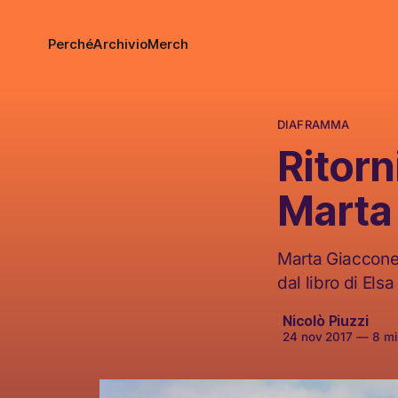
Perché
Archivio
Merch
DIAFRAMMA
Ritorn
Marta
Marta Giaccone c
dal libro di Els
Nicolò Piuzzi
24 nov 2017
—
8 min