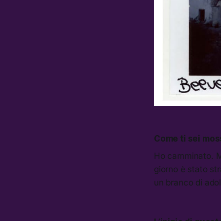
Come ti sei moss
Ho camminato. Mi
giorno è stato st
un branco di adol