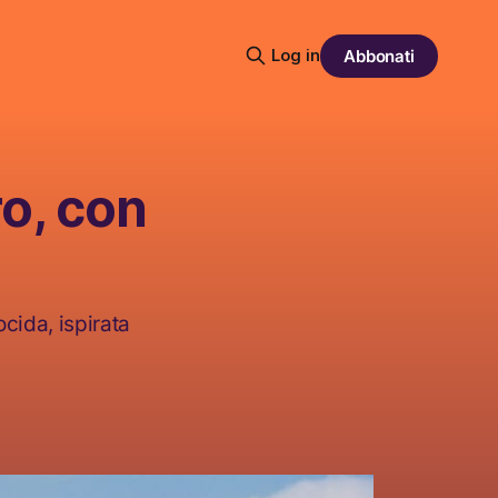
Log in
Abbonati
ro, con
ocida, ispirata