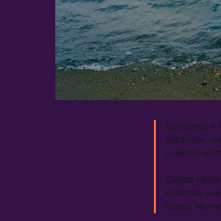
Diaframma è la
settimana, un
sveliamo giorn
Questa settim
realizzato sull
lavoro: Ritorno