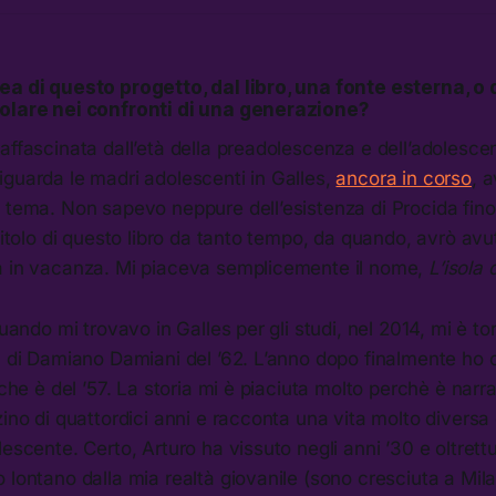
ea di questo progetto, dal libro, una fonte esterna, o 
colare nei confronti di una generazione?
affascinata dall’età della preadolescenza e dell’adolesce
guarda le madri adolescenti in Galles,
ancora in corso
, 
 tema. Non sapevo neppure dell’esistenza di Procida fino
 titolo di questo libro da tanto tempo, da quando, avrò avu
a in vacanza. Mi piaceva semplicemente il nome,
L’isola 
quando mi trovavo in Galles per gli studi, nel 2014, mi è t
m di Damiano Damiani del ’62. L’anno dopo finalmente ho c
 che è del ’57. La storia mi è piaciuta molto perchè è narr
zino di quattordici anni e racconta una vita molto diversa
escente. Certo, Arturo ha vissuto negli anni ’30 e oltrettu
 lontano dalla mia realtà giovanile (sono cresciuta a Mil