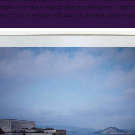
iziato a far fare ai ragazzi delle polaroid dei loro luoghi p
santi ma non sempre le includo nel progetto, dipende dall