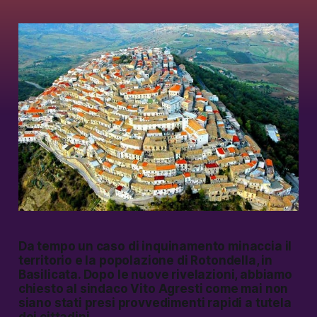
Da tempo un caso di inquinamento minaccia il
territorio e la popolazione di Rotondella, in
Basilicata. Dopo le nuove rivelazioni, abbiamo
chiesto al sindaco Vito Agresti come mai non
siano stati presi provvedimenti rapidi a tutela
dei cittadini.