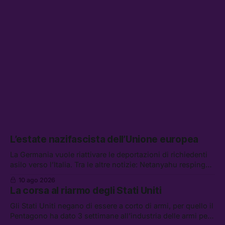
L’estate nazifascista dell’Unione europea
La Germania vuole riattivare le deportazioni di richiedenti
asilo verso l’Italia. Tra le altre notizie: Netanyahu respinge
il piano di pace per Gaza, il riarmo italiano è già iniziato, e
10 ago 2026
non chiedete aiuto al super yacht di Mark Zuckerberg
La corsa al riarmo degli Stati Uniti
Gli Stati Uniti negano di essere a corto di armi, per quello il
Pentagono ha dato 3 settimane all’industria delle armi per