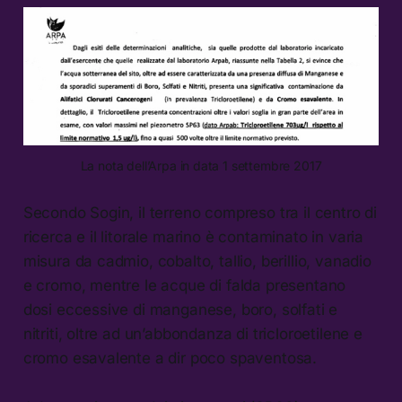
La nota dell’Arpa in data 1 settembre 2017
Secondo Sogin, il terreno compreso tra il centro di
ricerca e il litorale marino è contaminato in varia
misura da cadmio, cobalto, tallio, berillio, vanadio
e cromo, mentre le acque di falda presentano
dosi eccessive di manganese, boro, solfati e
nitriti, oltre ad un’abbondanza di tricloroetilene e
cromo esavalente a dir poco spaventosa.