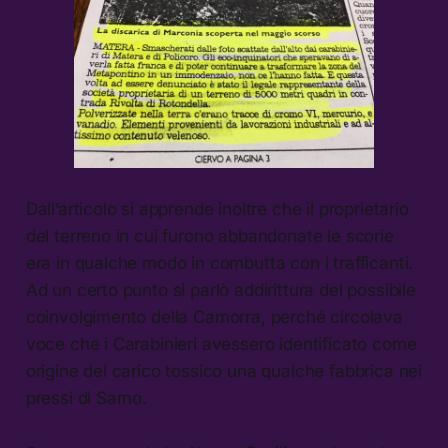
Dall’articolo si apprende inoltre che il proprietario
del terreno in cui furono abbandonate le scorie
era in qualche modo in combutta con i trafficanti.
Ad un certo punto si parlò addirittura del possibile
coinvolgimento della Camorra, perché circolava
voce che i Carabinieri avessero identificato come
origine del carico tossico una qualche fabbrica nei
pressi di Sarno.