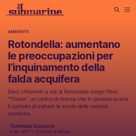
AMBIENTE
Rotondella: aumentano
le preoccupazioni per
l’inquinamento della
falda acquifera
Dieci chilometri a est di Rotondella sorge l’Itrec
“Trisaia”, un centro di ricerca che in passato aveva
il compito di trattare le scorie delle centrali
atomiche.
Tommaso Sansone
4 dic 2017
—
9 minuti di lettura