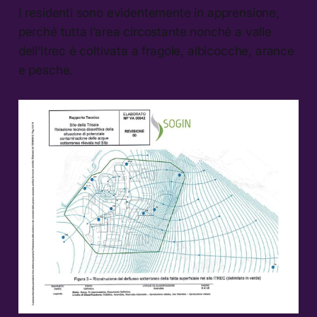
I residenti sono evidentemente in apprensione,
perché tutta l’area circostante nonché a valle
dell’Itrec è coltivata a fragole, albicocche, arance
e pesche.