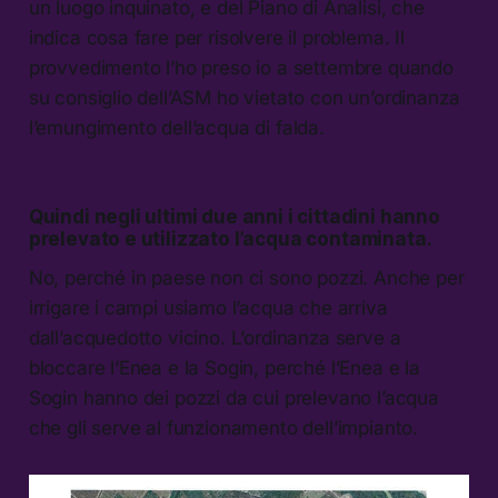
un luogo inquinato, e del Piano di Analisi, che
indica cosa fare per risolvere il problema. Il
provvedimento l’ho preso io a settembre quando
su consiglio dell’ASM ho vietato con un’ordinanza
l’emungimento dell’acqua di falda.
Quindi negli ultimi due anni i cittadini hanno
prelevato e utilizzato l’acqua contaminata.
No, perché in paese non ci sono pozzi. Anche per
irrigare i campi usiamo l’acqua che arriva
dall’acquedotto vicino. L’ordinanza serve a
bloccare l’Enea e la Sogin, perché l’Enea e la
Sogin hanno dei pozzi da cui prelevano l’acqua
che gli serve al funzionamento dell’impianto.